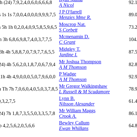
h
(24)
7,9,2,4,0,6,0,6,6,6,8
92.
A Nicol
J P O'farrell
s
1
s
1
s
7,0,0,4,0,0,0,9,9,9,7,5
89.
Menzies Mme R.
Moscrop Nat.
h
5
h
1
h
0,2,0,4,0,9,5,8,5,9,6,5
73.
S Corbett
Mcmenamin D.
h
3
h
6,8,6,9,8,7,4,0,3,7,7,5
104
C Grant
Midgley T.
3h
4
h
5,8,8,7,0,7,9,7,7,6,5,5
87.
Jardine I.
Mr Joshua Thompson
24)
4
h
5,6,2,0,1,8,7,0,6,7,9,4
82.
A M Thomson
P Wadge
11h
4
h
4,9,0,0,0,5,0,7,9,6,0,0
92.
A M Thomson
Mr Gregor Walkingshaw
h
T
h
7
h
7,0,6,0,4,0,5,0,3,7,8,5
78.
L Russell & M Scudamore
Lynn B.
0,3,2,7,5
61.
Nilsson Alexander
Mr William Maggs
24)
7
h
1,8,7,3,5,5,0,3,3,5,7,8
86.
Crook A.
Bewley Callum
p
4,2,5,6,2,0,5,6,6
64.
Ewan Whillans