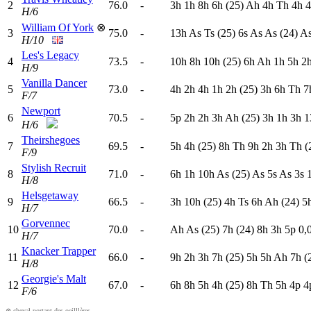
2
76.0
-
3
h
1
h
8
h
6
h
(25)
A
h
4
h
T
h
4
h
4
H/6
William Of York
⊗
3
75.0
-
13h
A
s
T
s
(25)
6
s
A
s
A
s
(24)
A
H/10
Les's Legacy
4
73.5
-
10h
8
h
10h
(25)
6
h
A
h
1
h
5
h
2
H/9
Vanilla Dancer
5
73.0
-
4
h
2
h
4
h
1
h
2
h
(25)
3
h
6
h
T
h
7
F/7
Newport
6
70.5
-
5
p
2
h
2
h
3
h
A
h
(25)
3
h
1
h
3
h
1
H/6
Theirshegoes
7
69.5
-
5
h
4
h
(25)
8
h
T
h
9
h
2
h
3
h
T
h
(
F/9
Stylish Recruit
8
71.0
-
6
h
1
h
10h
A
s
(25)
A
s
5
s
A
s
3
s
H/8
Helsgetaway
9
66.5
-
3
h
10h
(25)
4
h
T
s
6
h
A
h
(24)
5
H/7
Gorvennec
10
70.0
-
A
h
A
s
(25)
7
h
(24)
8
h
3
h
5
p
0,
H/7
Knacker Trapper
11
66.0
-
9
h
2
h
3
h
7
h
(25)
5
h
5
h
A
h
7
h
(
H/8
Georgie's Malt
12
67.0
-
6
h
8
h
5
h
4
h
(25)
8
h
T
h
5
h
4
p
4
F/6
⊗ cheval portant des oeilllères