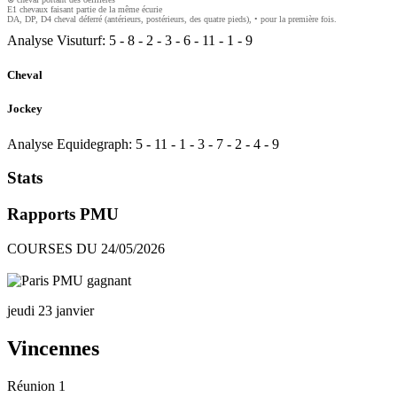
E1 chevaux faisant partie de la même écurie
DA, DP, D4 cheval déferré (antérieurs, postérieurs, des quatre pieds), • pour la première fois.
Analyse Visuturf:
5
-
8
-
2
-
3
-
6
-
11
-
1
-
9
Cheval
Jockey
Analyse Equidegraph:
5
-
11
-
1
-
3
-
7
-
2
-
4
-
9
Stats
Rapports PMU
COURSES DU 24/05/2026
jeudi 23 janvier
Vincennes
Réunion 1