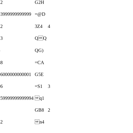
12
G2H
03999999999999
=@D
22
3Z4
4
.3
QQ
5
QG)
88
=CA
96000000000001
G5E
96
=S1
3
459999999999994
q1
1
GB8
2
82
n4