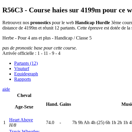
R56C3
- Course haies sur 4199m pour ce 
Retrouvez nos
pronostics
pour le web
Handicap Hurdle
3ème course
distance de 4199m et réunit 12 partants. Cette épreuve est dotée de 
Herbe - Pour 4 ans et plus - Handicap / Classe 5
pas de pronostic base pour cette course.
Arrivée officielle :
1
-
11
-
9
-
4
Partants (12)
Visuturf
Equidegraph
Rapports
aide
Cheval
Hand.
Gains
Musi
Age-Sexe
Heart Above
1
74.0
-
7
h
9
h
A
h
4
h
(25)
6
h
1
h
2
h
1
h
4
H/8
Travis Wheatley