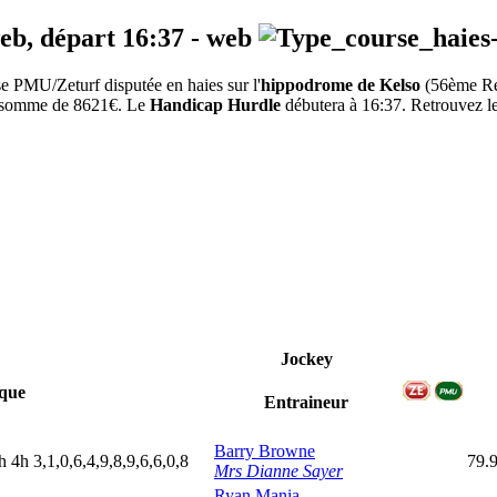
web, départ
16:37
-
web
 PMU/Zeturf disputée en haies sur l'
hippodrome de Kelso
(56ème R
la somme de 8621€. Le
Handicap Hurdle
débutera à 16:37. Retrouvez les
Jockey
que
Entraineur
Barry Browne
h
4
h
3,1,0,6,4,9,8,9,6,6,0,8
79.
Mrs Dianne Sayer
Ryan Mania