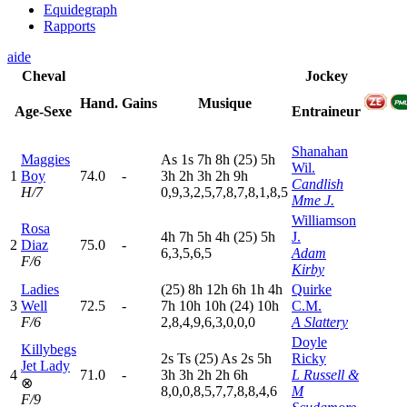
Equidegraph
Rapports
aide
Cheval
Jockey
Hand.
Gains
Musique
Age-Sexe
Entraineur
Shanahan
Maggies
A
s
1
s
7
h
8
h
(25)
5
h
Wil.
1
Boy
74.0
-
3
h
2
h
3
h
2
h
9
h
Candlish
H/7
0,9,3,2,5,7,8,7,8,1,8,5
Mme J.
Williamson
Rosa
4
h
7
h
5
h
4
h
(25)
5
h
J.
2
Diaz
75.0
-
6,3,5,6,5
Adam
F/6
Kirby
Ladies
(25)
8
h
12h
6
h
1
h
4
h
Quirke
3
Well
72.5
-
7
h
10h
10h
(24)
10h
C.M.
F/6
2,8,4,9,6,3,0,0,0
A Slattery
Doyle
Killybegs
2
s
T
s
(25)
A
s
2
s
5
h
Ricky
Jet Lady
4
71.0
-
3
h
3
h
2
h
2
h
6
h
L Russell &
⊗
8,0,0,8,5,7,7,8,8,4,6
M
F/9