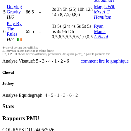
Scudamore
Defying
Maggs Wil.
2
s
3
h
5
h
(25)
10h
12h
5
Gravity
66.5
-
Mrs A C
14h
8,7,5,0,8,6
H/6
Hamilton
Play By
T
s
5
s
(24)
4
s
5
s
5
s
5
s
Ryan
The
6
65.5
-
5
s
4
s
9
h
D
h
Mania
Rules
0,5,6,5,5,5,5,6,1,0,0,5
A Nicol
H/7
⊗ cheval portant des oeilllères
E1 chevaux faisant partie de la même écurie
DA, DP, D4 cheval déferré (antérieurs, postérieurs, des quatre pieds), • pour la première fois.
Analyse Visuturf:
5
-
3
-
4
-
1
-
2
-
6
comment lire le graphique
Cheval
Jockey
Analyse Equidegraph:
4
-
5
-
1
-
3
-
6
-
2
Stats
Rapports PMU
COURSES DU 24/05/2026