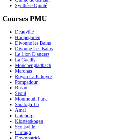
Synthèse Quinté
Courses PMU
Deauville
Hoppegarten
Divonne les Bains
Divonne Les Bains
Le Lion D'angers
La Gacilly
Monchengladbach
Maronas
Royan La Palmyre
Pompadour
Busan
Seoul
Monmouth Park
Saratoga Tb
Amal
Goteborg
Klosterskogen
Scottsville
Curragh
Downpatrick