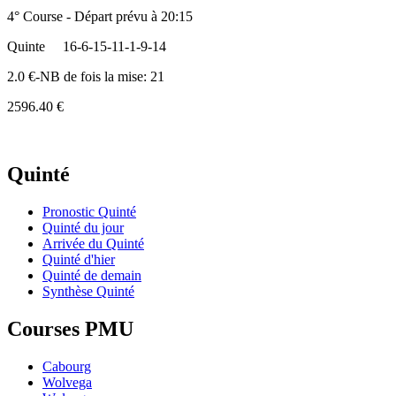
4° Course - Départ prévu à 20:15
Quinte
16-6-15-11-1-9-14
2.0 €-NB de fois la mise: 21
2596.40 €
Quinté
Pronostic Quinté
Quinté du jour
Arrivée du Quinté
Quinté d'hier
Quinté de demain
Synthèse Quinté
Courses PMU
Cabourg
Wolvega