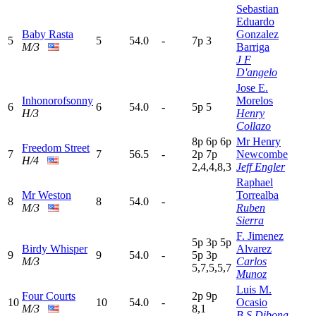
Sebastian
Eduardo
Baby Rasta
Gonzalez
5
5
54.0
-
7
p
3
M/3
Barriga
J F
D'angelo
Jose E.
Inhonorofsonny
Morelos
6
6
54.0
-
5
p
5
H/3
Henry
Collazo
8
p
6
p
6
p
Mr Henry
Freedom Street
7
7
56.5
-
2
p
7
p
Newcombe
H/4
2,4,4,8,3
Jeff Engler
Raphael
Mr Weston
Torrealba
8
8
54.0
-
M/3
Ruben
Sierra
F. Jimenez
5
p
3
p
5
p
Birdy Whisper
Alvarez
9
9
54.0
-
5
p
3
p
M/3
Carlos
5,7,5,5,7
Munoz
Luis M.
Four Courts
2
p
9
p
10
10
54.0
-
Ocasio
M/3
8,1
B S Dibona