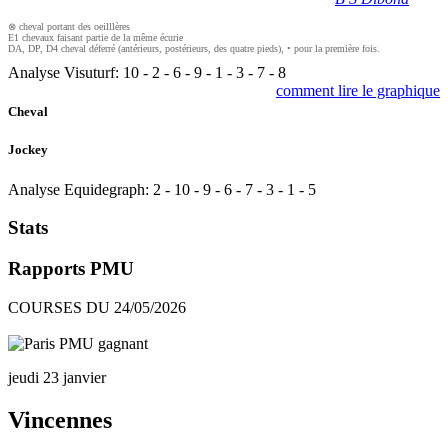
⊗ cheval portant des oeilllères
E1 chevaux faisant partie de la même écurie
DA, DP, D4 cheval déferré (antérieurs, postérieurs, des quatre pieds), • pour la première fois.
Analyse Visuturf:
10
-
2
-
6
-
9
-
1
-
3
-
7
-
8
comment lire le graphique
Cheval
Jockey
Analyse Equidegraph:
2
-
10
-
9
-
6
-
7
-
3
-
1
-
5
Stats
Rapports PMU
COURSES DU 24/05/2026
jeudi 23 janvier
Vincennes