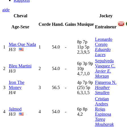
Rapports
aide
Cheval
Jockey
Corde
Hand.
Gains
Musique
Age-Sexe
Entraineur
Leonardo
8
p
7
p
Mas Que Nada
Corujo
1
1
54.0
-
11p
5
p
H/3
Eduardo
2,3,9,5
Luces
Sepulveda
6
p
3
p
9
p
Bleu Martini
Vasquez C.
2
2
54.0
-
10p
H/3
Javier E.
4,7,1,0
Morzan
Iron The
4
p
7
p
9
p
Figueroa N.
3
Money
3
56.5
-
(25)
5
p
Heather
H/4
6,3,1,5
Smullen
Cristian
Andres
Jalmod
6
p
8
p
Rojas
4
4
54.0
-
H/3
4,2
Espinosa
Tareq
Moubarak