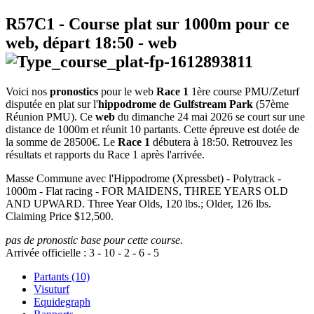
R57C1
- Course plat sur 1000m pour ce
web, départ
18:50
-
web
Voici nos
pronostics
pour le web
Race 1
1ère course PMU/Zeturf
disputée en plat sur l'
hippodrome de Gulfstream Park
(57ème
Réunion PMU). Ce
web
du dimanche 24 mai 2026 se court sur une
distance de 1000m et réunit 10 partants. Cette épreuve est dotée de
la somme de 28500€. Le
Race 1
débutera à 18:50. Retrouvez les
résultats et rapports du Race 1 après l'arrivée.
Masse Commune avec l'Hippodrome (Xpressbet) - Polytrack -
1000m - Flat racing - FOR MAIDENS, THREE YEARS OLD
AND UPWARD. Three Year Olds, 120 lbs.; Older, 126 lbs.
Claiming Price $12,500.
pas de pronostic base pour cette course.
Arrivée officielle :
3
-
10
-
2
-
6
-
5
Partants (10)
Visuturf
Equidegraph