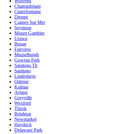
Wolvega
Chateaubriant
Clairefontaine
Dieppe
Cagnes Sur Mer
Seymour
Mount Gambier
Urawa
Busan
Fairview
Musselburgh
Gowran Park
Saratoga Tb
Santiago
Lindesberg
Odense
Kalmar
Arjang
Greyville
Wexford
Thirsk
Brighton
Newmarket
Haydock
Delaware Park