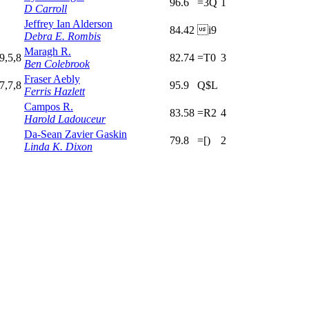
96.6
=3Q
1
D Carroll
Jeffrey Ian Alderson
84.42
i9
Debra E. Rombis
Maragh R.
9,5,8
82.74
=T0
3
Ben Colebrook
Fraser Aebly
7,7,8
95.9
Q$L
Ferris Hazlett
Campos R.
83.58
=R2
4
Harold Ladouceur
Da-Sean Zavier Gaskin
79.8
=[)
2
Linda K. Dixon