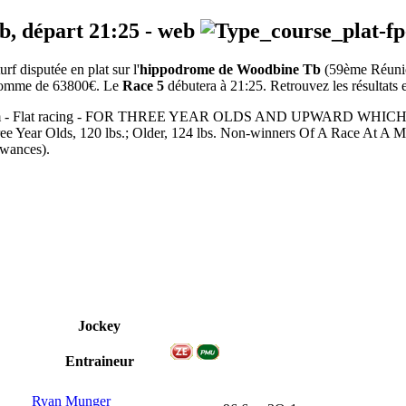
eb, départ
21:25
-
web
 disputée en plat sur l'
hippodrome de Woodbine Tb
(59ème Réun
a somme de 63800€. Le
Race 5
débutera à 21:25. Retrouvez les résultats e
ck - 1700m - Flat racing - FOR THREE YEAR OLDS AND UPWA
120 lbs.; Older, 124 lbs. Non-winners Of A Race At A Mile Or
wances).
Jockey
Entraineur
Ryan Munger