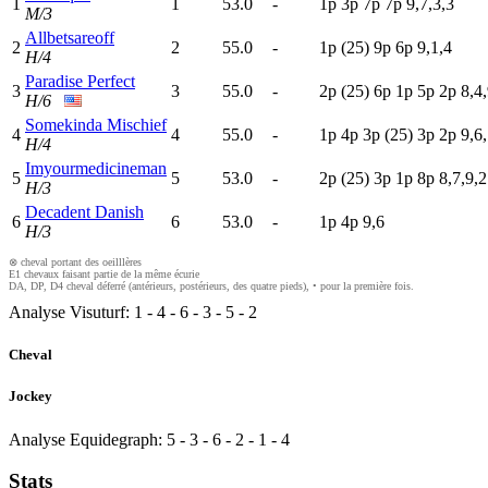
1
1
53.0
-
1
p
3
p
7
p
7
p
9,7,3,3
M/3
Allbetsareoff
2
2
55.0
-
1
p
(25)
9
p
6
p
9,1,4
H/4
Paradise Perfect
3
3
55.0
-
2
p
(25)
6
p
1
p
5
p
2
p
8,4,
H/6
Somekinda Mischief
4
4
55.0
-
1
p
4
p
3
p
(25)
3
p
2
p
9,6,
H/4
Imyourmedicineman
5
5
53.0
-
2
p
(25)
3
p
1
p
8
p
8,7,9,2
H/3
Decadent Danish
6
6
53.0
-
1
p
4
p
9,6
H/3
⊗ cheval portant des oeilllères
E1 chevaux faisant partie de la même écurie
DA, DP, D4 cheval déferré (antérieurs, postérieurs, des quatre pieds), • pour la première fois.
Analyse Visuturf:
1
-
4
-
6
-
3
-
5
-
2
Cheval
Jockey
Analyse Equidegraph:
5
-
3
-
6
-
2
-
1
-
4
Stats