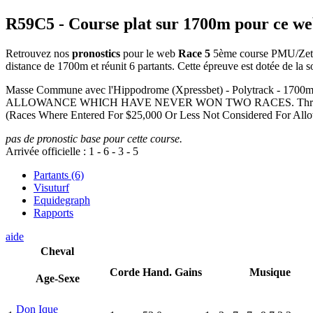
R59C5
- Course plat sur 1700m pour ce w
Retrouvez nos
pronostics
pour le web
Race 5
5ème course PMU/Zeturf
distance de 1700m et réunit 6 partants. Cette épreuve est dotée de l
Masse Commune avec l'Hippodrome (Xpressbet) - Polytra
ALLOWANCE WHICH HAVE NEVER WON TWO RACES. Three Year Olds, 
(Races Where Entered For $25,000 Or Less Not Considered For Allo
pas de pronostic base pour cette course.
Arrivée officielle :
1
-
6
-
3
-
5
Partants (6)
Visuturf
Equidegraph
Rapports
aide
Cheval
Corde
Hand.
Gains
Musique
Age-Sexe
Don Ique