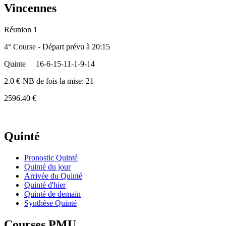
Vincennes
Réunion 1
4° Course - Départ prévu à 20:15
Quinte
16-6-15-11-1-9-14
2.0 €-NB de fois la mise: 21
2596.40 €
Quinté
Pronostic Quinté
Quinté du jour
Arrivée du Quinté
Quinté d'hier
Quinté de demain
Synthèse Quinté
Courses PMU