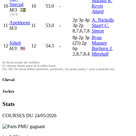
Maragh R.
Special
10
10
53.0
-
Kevin
M/3
Attard
1'16"8
2
p
3
p
4
p
A. Nicholls
Apeldoorn
11
11
53.0
-
3
p
2
p
Stuart C.
H/3
8,7,6,7,8
Simon
8
p
2
p
3
p
Ryan
Jolted
(25)
2
p
Munger
12
12
54.5
-
H/3
6
p
Barbara J.
2,8,7,8,4
Minshall
⊗ cheval portant des oeilllères
E1 chevaux faisant partie de la même écurie
DA, DP, D4 cheval déferré (antérieurs, postérieurs, des quatre pieds), • pour la première fois.
Cheval
Jockey
Stats
COURSES DU 24/05/2026