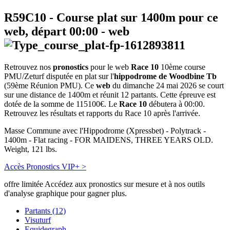
R59C10
- Course plat sur 1400m pour ce
web, départ
00:00
-
web
Retrouvez nos
pronostics
pour le web
Race 10
10ème course
PMU/Zeturf disputée en plat sur l'
hippodrome de Woodbine Tb
(59ème Réunion PMU). Ce
web
du dimanche 24 mai 2026 se court
sur une distance de 1400m et réunit 12 partants. Cette épreuve est
dotée de la somme de 115100€. Le
Race 10
débutera à 00:00.
Retrouvez les résultats et rapports du Race 10 après l'arrivée.
Masse Commune avec l'Hippodrome (Xpressbet) - Polytrack -
1400m - Flat racing - FOR MAIDENS, THREE YEARS OLD.
Weight, 121 lbs.
Accès Pronostics VIP+ >
offre limitée
Accédez aux pronostics sur mesure et à nos outils
d'analyse graphique pour gagner plus.
Partants (12)
Visuturf
Equidegraph