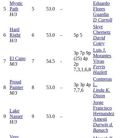
Mystic
Eduardo
5
Path
5
53.0
-
Flores
H/3
Guardia
D Carroll
Skye
Hard
Chernetz
6
Right
6
53.0
-
5
p
5
David
H/3
Cotey
Luis J.
3
p
7
p
9
p
Morantes
El Capo
(25)
4
p
7
7
54.5
-
Vivas
M/3
2
p
Ferris
7,3,1,6,8
Hazlett
Contreras
Proud
3
p
3
p
4
p
L.
8
Painter
8
53.0
-
7,7,6
Linda K.
M/3
Dixon
Jorge
Francisco
Lake
Hernandez
9
Nasser
9
53.0
-
Amesti
H/3
Darwin d.
Banach
Very