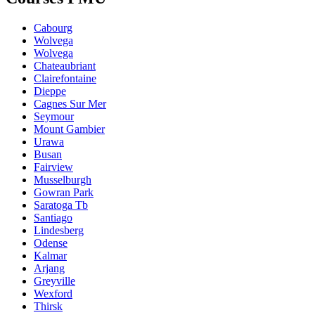
Cabourg
Wolvega
Wolvega
Chateaubriant
Clairefontaine
Dieppe
Cagnes Sur Mer
Seymour
Mount Gambier
Urawa
Busan
Fairview
Musselburgh
Gowran Park
Saratoga Tb
Santiago
Lindesberg
Odense
Kalmar
Arjang
Greyville
Wexford
Thirsk