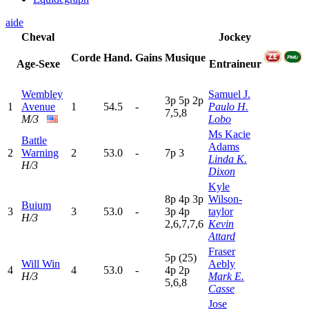
aide
Cheval
Jockey
Corde
Hand.
Gains
Musique
Age-Sexe
Entraineur
Wembley
Samuel J.
3
p
5
p
2
p
1
Avenue
1
54.5
-
Paulo H.
7,5,8
M/3
Lobo
Ms Kacie
Battle
Adams
2
Warning
2
53.0
-
7
p
3
Linda K.
H/3
Dixon
Kyle
8
p
4
p
3
p
Wilson-
Buium
3
3
53.0
-
3
p
4
p
taylor
H/3
2,6,7,7,6
Kevin
Attard
Fraser
5
p
(25)
Will Win
Aebly
4
4
53.0
-
4
p
2
p
H/3
Mark E.
5,6,8
Casse
Jose