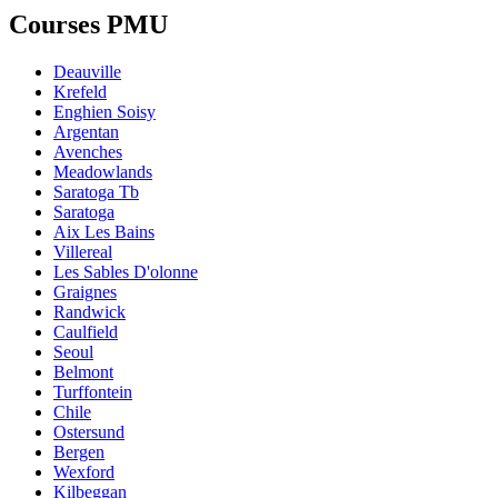
Courses PMU
Deauville
Krefeld
Enghien Soisy
Argentan
Avenches
Meadowlands
Saratoga Tb
Saratoga
Aix Les Bains
Villereal
Les Sables D'olonne
Graignes
Randwick
Caulfield
Seoul
Belmont
Turffontein
Chile
Ostersund
Bergen
Wexford
Kilbeggan