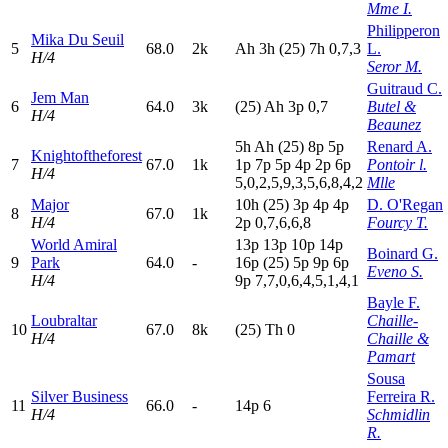
Mme I.
Philipperon
Mika Du Seuil
5
68.0
2k
A
h
3
h
(25)
7
h
0,7,3
L.
H/4
Seror M.
Guitraud C.
Jem Man
6
64.0
3k
(25)
A
h
3
p
0,7
Butel &
H/4
Beaunez
5
h
A
h
(25)
8
p
5
p
Renard A.
Knightoftheforest
7
67.0
1k
1
p
7
p
5
p
4
p
2
p
6
p
Pontoir l.
H/4
5,0,2,5,9,3,5,6,8,4,2
Mlle
Major
10h
(25)
3
p
4
p
4
p
D. O'Regan
8
67.0
1k
H/4
2
p
0,7,6,6,8
Fourcy T.
World Amiral
13p
13p
10p
14p
Boinard G.
9
Park
64.0
-
16p
(25)
5
p
9
p
6
p
Eveno S.
H/4
9
p
7,7,0,6,4,5,1,4,1
Bayle F.
Loubraltar
Chaille-
10
67.0
8k
(25)
T
h
0
H/4
Chaille &
Pamart
Sousa
Silver Business
Ferreira R.
11
66.0
-
14p
6
H/4
Schmidlin
R.