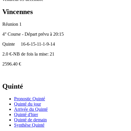
Vincennes
Réunion 1
4° Course - Départ prévu à 20:15
Quinte
16-6-15-11-1-9-14
2.0 €-NB de fois la mise: 21
2596.40 €
Quinté
Pronostic Quinté
Quinté du jour
Arrivée du Quinté
Quinté d'hier
Quinté de demain
Synthèse Quinté