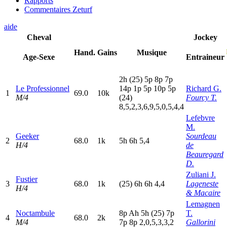
Rapports
Commentaires Zeturf
aide
Cheval
Jockey
Hand.
Gains
Musique
Age-Sexe
Entraineur
2
h
(25)
5
p
8
p
7
p
Le Professionnel
14p
1
p
5
p
10p
5
p
Richard G.
1
69.0
10k
M/4
(24)
Fourcy T.
8,5,2,3,6,9,5,0,5,4,4
Lefebvre
M.
Geeker
Sourdeau
2
68.0
1k
5
h
6
h
5,4
H/4
de
Beauregard
D.
Zuliani J.
Fustier
3
68.0
1k
(25)
6
h
6
h
4,4
Lageneste
H/4
& Macaire
Lemagnen
Noctambule
8
p
A
h
5
h
(25)
7
p
T.
4
68.0
2k
M/4
7
p
8
p
2,0,5,3,3,2
Gallorini