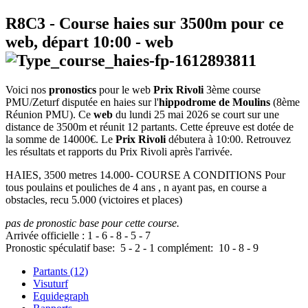
R8C3
- Course haies sur 3500m pour ce
web, départ
10:00
-
web
Voici nos
pronostics
pour le web
Prix Rivoli
3ème course
PMU/Zeturf disputée en haies sur l'
hippodrome de Moulins
(8ème
Réunion PMU). Ce
web
du lundi 25 mai 2026 se court sur une
distance de 3500m et réunit 12 partants. Cette épreuve est dotée de
la somme de 14000€. Le
Prix Rivoli
débutera à 10:00. Retrouvez
les résultats et rapports du Prix Rivoli après l'arrivée.
HAIES, 3500 metres 14.000- COURSE A CONDITIONS Pour
tous poulains et pouliches de 4 ans , n ayant pas, en course a
obstacles, recu 5.000 (victoires et places)
pas de pronostic base pour cette course.
Arrivée officielle :
1
-
6
-
8
-
5
-
7
Pronostic spéculatif
base:
5
-
2
-
1
complément:
10
-
8
-
9
Partants (12)
Visuturf
Equidegraph