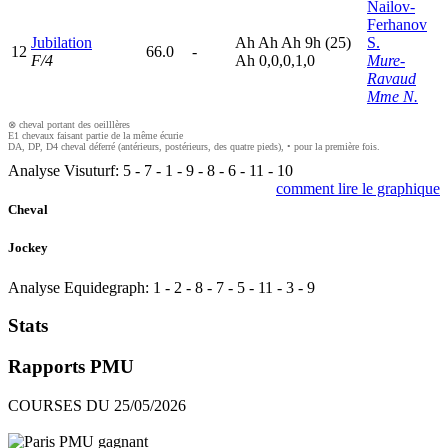
Nailov-
Ferhanov
Jubilation
A
h
A
h
A
h
9
h
(25)
S.
12
66.0
-
F/4
A
h
0,0,0,1,0
Mure-
Ravaud
Mme N.
⊗ cheval portant des oeilllères
E1 chevaux faisant partie de la même écurie
DA, DP, D4 cheval déferré (antérieurs, postérieurs, des quatre pieds), • pour la première fois.
Analyse Visuturf:
5
-
7
-
1
-
9
-
8
-
6
-
11
-
10
comment lire le graphique
Cheval
Jockey
Analyse Equidegraph:
1
-
2
-
8
-
7
-
5
-
11
-
3
-
9
Stats
Rapports PMU
COURSES DU 25/05/2026