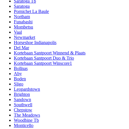
Saratoga Tb
Saratoga
Pornichet La Baule
Northam
Funabashi
Mombetsu
Vaal
Newmarket
Horseshoe Indianapolis
Del Mar
Kortebaan Santpoort Winnend & Plaats
Kortebaan Santpoort Duo & Trio
Kortebaan Santpoort Winscore1
Bollnas
Aby
Boden
Sligo
Leopardstown
Brighton
Sandown
Southwell
Chepstow
The Meadows
Woodbine Tb
Monticello