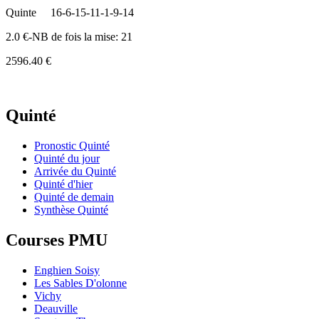
Quinte
16-6-15-11-1-9-14
2.0 €-NB de fois la mise: 21
2596.40 €
Quinté
Pronostic Quinté
Quinté du jour
Arrivée du Quinté
Quinté d'hier
Quinté de demain
Synthèse Quinté
Courses PMU
Enghien Soisy
Les Sables D'olonne
Vichy
Deauville