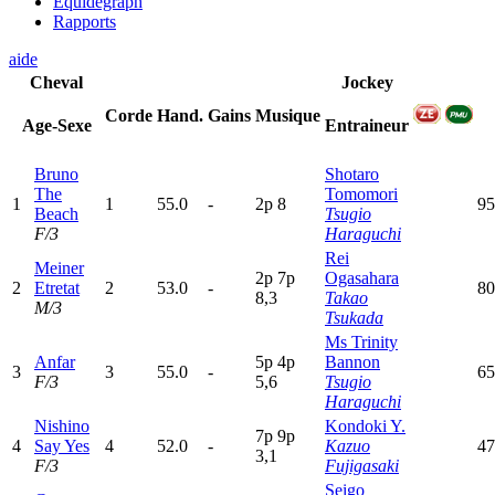
Equidegraph
Rapports
aide
Cheval
Jockey
Corde
Hand.
Gains
Musique
Age-Sexe
Entraineur
Bruno
Shotaro
The
Tomomori
1
1
55.0
-
2
p
8
95
Beach
Tsugio
F/3
Haraguchi
Rei
Meiner
2
p
7
p
Ogasahara
2
Etretat
2
53.0
-
80
8,3
Takao
M/3
Tsukada
Ms Trinity
Anfar
5
p
4
p
Bannon
3
3
55.0
-
65
F/3
5,6
Tsugio
Haraguchi
Nishino
Kondoki Y.
7
p
9
p
4
Say Yes
4
52.0
-
Kazuo
47
3,1
F/3
Fujigasaki
Seigo