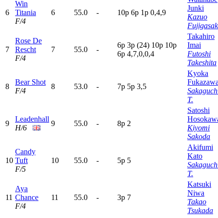
Win
Junki
6
Titania
6
55.0
-
10p
6
p
1
p
0,4,9
Kazuo
F/4
Fujigasak
Takahiro
Rose De
6
p
3
p
(24)
10p
10p
Imai
7
Rescht
7
55.0
-
6
p
4,7,0,0,4
Futoshi
F/4
Takeshita
Kyoka
Bear Shot
Fukazaw
8
8
53.0
-
7
p
5
p
3,5
F/4
Sakaguch
T.
Satoshi
Leadenhall
Hosokaw
9
9
55.0
-
8
p
2
H/6
Kiyomi
Sakoda
Akifumi
Candy
Kato
10
Tuft
10
55.0
-
5
p
5
Sakaguch
F/5
T.
Katsuki
Aya
Niwa
11
Chance
11
55.0
-
3
p
7
Takao
F/4
Tsukada