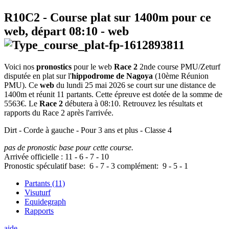
R10C2
- Course plat sur 1400m pour ce
web, départ
08:10
-
web
Voici nos
pronostics
pour le web
Race 2
2nde course PMU/Zeturf
disputée en plat sur l'
hippodrome de Nagoya
(10ème Réunion
PMU). Ce
web
du lundi 25 mai 2026 se court sur une distance de
1400m et réunit 11 partants. Cette épreuve est dotée de la somme de
5563€. Le
Race 2
débutera à 08:10. Retrouvez les résultats et
rapports du Race 2 après l'arrivée.
Dirt - Corde à gauche - Pour 3 ans et plus - Classe 4
pas de pronostic base pour cette course.
Arrivée officielle :
11
-
6
-
7
-
10
Pronostic spéculatif
base:
6
-
7
-
3
complément:
9
-
5
-
1
Partants (11)
Visuturf
Equidegraph
Rapports
aide