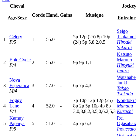
Cheval
Jocke
Corde
Hand.
Gains
Musique
Age-Sexe
Entraine
Seigo
Celery
5
p
12p
(25)
8
p
10p
Tsukamot
1
1
55.0
-
F/5
(24)
5
p
5,8,2,0,5
Hiroaki
Sakurai
Katsuto
Epic Cycle
Maruno
2
2
55.0
-
9
p
9
p
1,1
F/4
Hiroyuki
Imazu
Watanabe
Nova
Junki
3
Esperanca
3
57.0
-
6
p
7
p
4,3
Takao
M/4
Tsukada
Foggy
7
p
10p
12p
12p
(25)
Kondoki 
4
Lane
4
52.0
-
8
p
2
p
5
p
10p
4
p
8
p
Manabu
F/4
3,0,8,8,2,8,5,0,6,2,5,3
Kurachi
Kamuy
Rei
5
Papaiya
5
51.0
-
4
p
7
p
6,3
Ogasahar
F/5
Inouesato
Watanabe