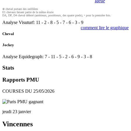
Ideue
⊗ cheval portant des oeilllères
E1 chevaux faisant partie de la même écurie
DA, DP, D4 cheval déferré (antérieurs, postérieurs, des quatre pieds), • pour la première fois.
Analyse Visuturf:
11
-
2
-
8
-
5
-
7
-
6
-
3
-
9
comment lire le graphique
Cheval
Jockey
Analyse Equidegraph:
7
-
11
-
5
-
2
-
6
-
9
-
3
-
8
Stats
Rapports PMU
COURSES DU 25/05/2026
jeudi 23 janvier
Vincennes