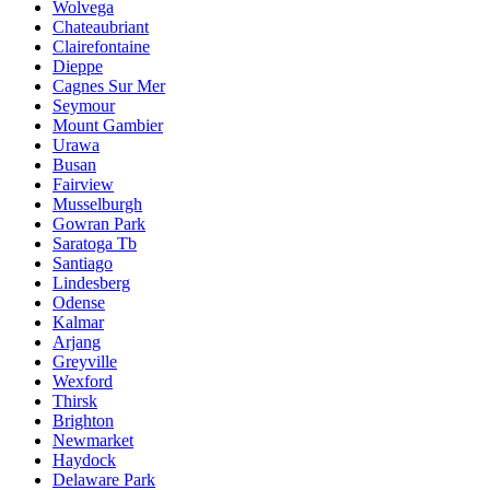
Wolvega
Chateaubriant
Clairefontaine
Dieppe
Cagnes Sur Mer
Seymour
Mount Gambier
Urawa
Busan
Fairview
Musselburgh
Gowran Park
Saratoga Tb
Santiago
Lindesberg
Odense
Kalmar
Arjang
Greyville
Wexford
Thirsk
Brighton
Newmarket
Haydock
Delaware Park