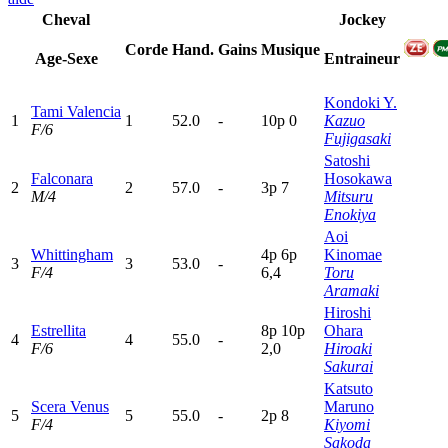
Cheval
Jockey
Corde
Hand.
Gains
Musique
Age-Sexe
Entraineur
Kondoki Y.
Tami Valencia
1
1
52.0
-
10p
0
Kazuo
F/6
Fujigasaki
Satoshi
Falconara
Hosokawa
2
2
57.0
-
3
p
7
M/4
Mitsuru
Enokiya
Aoi
Whittingham
4
p
6
p
Kinomae
3
3
53.0
-
F/4
6,4
Toru
Aramaki
Hiroshi
Estrellita
8
p
10p
Ohara
4
4
55.0
-
F/6
2,0
Hiroaki
Sakurai
Katsuto
Scera Venus
Maruno
5
5
55.0
-
2
p
8
F/4
Kiyomi
Sakoda