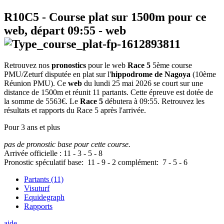
R10C5
- Course plat sur 1500m pour ce
web, départ
09:55
-
web
Retrouvez nos
pronostics
pour le web
Race 5
5ème course
PMU/Zeturf disputée en plat sur l'
hippodrome de Nagoya
(10ème
Réunion PMU). Ce
web
du lundi 25 mai 2026 se court sur une
distance de 1500m et réunit 11 partants. Cette épreuve est dotée de
la somme de 5563€. Le
Race 5
débutera à 09:55. Retrouvez les
résultats et rapports du Race 5 après l'arrivée.
Pour 3 ans et plus
pas de pronostic base pour cette course.
Arrivée officielle :
11
-
3
-
5
-
8
Pronostic spéculatif
base:
11
-
9
-
2
complément:
7
-
5
-
6
Partants (11)
Visuturf
Equidegraph
Rapports
aide