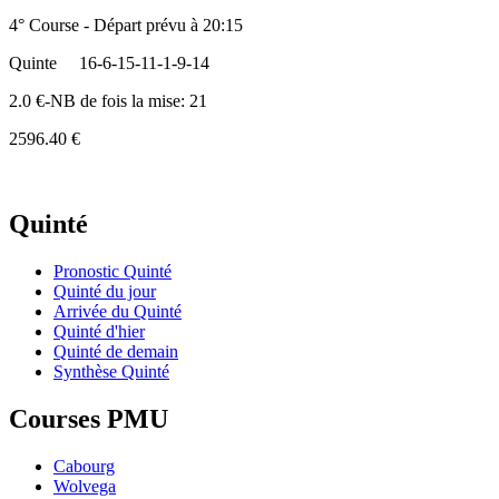
4° Course - Départ prévu à 20:15
Quinte
16-6-15-11-1-9-14
2.0 €-NB de fois la mise: 21
2596.40 €
Quinté
Pronostic Quinté
Quinté du jour
Arrivée du Quinté
Quinté d'hier
Quinté de demain
Synthèse Quinté
Courses PMU
Cabourg
Wolvega