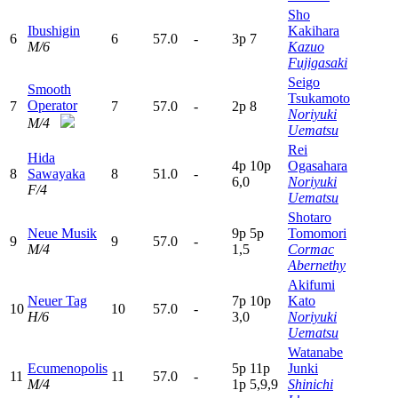
Sho
Ibushigin
Kakihara
6
6
57.0
-
3
p
7
M/6
Kazuo
Fujigasaki
Seigo
Smooth
Tsukamoto
Operator
7
7
57.0
-
2
p
8
Noriyuki
M/4
Uematsu
Rei
Hida
4
p
10p
Ogasahara
8
Sawayaka
8
51.0
-
6,0
Noriyuki
F/4
Uematsu
Shotaro
Neue Musik
9
p
5
p
Tomomori
9
9
57.0
-
M/4
1,5
Cormac
Abernethy
Akifumi
Neuer Tag
7
p
10p
Kato
10
10
57.0
-
H/6
3,0
Noriyuki
Uematsu
Watanabe
Ecumenopolis
5
p
11p
Junki
11
11
57.0
-
M/4
1
p
5,9,9
Shinichi