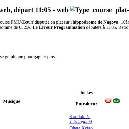
 web, départ
11:05
-
web
urse PMU/Zeturf disputée en plat sur l'
hippodrome de Nagoya
(10è
la somme de 6825€. Le
Erreur Programmation
débutera à 11:05. Retrou
yse graphique pour gagner plus.
Jockey
Musique
Entraineur
Kondoki Y.
T. Setoguchi
Ohata Keigo