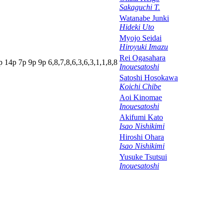
Sakaguchi T.
Watanabe Junki
Hideki Uto
Myojo Seidai
Hiroyuki Imazu
Rei Ogasahara
p
14p
7
p
9
p
9
p
6,8,7,8,6,3,6,3,1,1,8,8
Inouesatoshi
Satoshi Hosokawa
Koichi Chibe
Aoi Kinomae
Inouesatoshi
Akifumi Kato
Isao Nishikimi
Hiroshi Ohara
Isao Nishikimi
Yusuke Tsutsui
Inouesatoshi