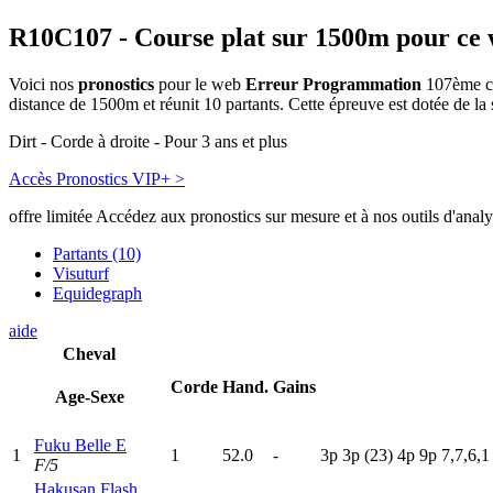
R10C107
- Course plat sur 1500m pour ce
Voici nos
pronostics
pour le web
Erreur Programmation
107ème co
distance de 1500m et réunit 10 partants. Cette épreuve est dotée de 
Dirt - Corde à droite - Pour 3 ans et plus
Accès Pronostics VIP+ >
offre limitée
Accédez aux pronostics sur mesure et à nos outils d'anal
Partants (10)
Visuturf
Equidegraph
aide
Cheval
Corde
Hand.
Gains
Age-Sexe
Fuku Belle E
1
1
52.0
-
3
p
3
p
(23)
4
p
9
p
7,7,6,1
F/5
Hakusan Flash