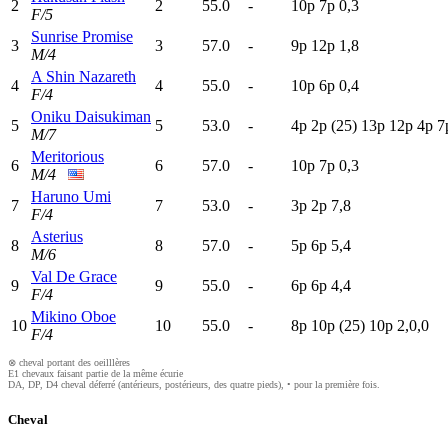
2
2
55.0
-
10p
7
p
0,3
F/5
Sunrise Promise
3
3
57.0
-
9
p
12p
1,8
M/4
A Shin Nazareth
4
4
55.0
-
10p
6
p
0,4
F/4
Oniku Daisukiman
5
5
53.0
-
4
p
2
p
(25)
13p
12p
4
p
7
M/7
Meritorious
6
6
57.0
-
10p
7
p
0,3
M/4
Haruno Umi
7
7
53.0
-
3
p
2
p
7,8
F/4
Asterius
8
8
57.0
-
5
p
6
p
5,4
M/6
Val De Grace
9
9
55.0
-
6
p
6
p
4,4
F/4
Mikino Oboe
10
10
55.0
-
8
p
10p
(25)
10p
2,0,0
F/4
⊗ cheval portant des oeilllères
E1 chevaux faisant partie de la même écurie
DA, DP, D4 cheval déferré (antérieurs, postérieurs, des quatre pieds), • pour la première fois.
Cheval