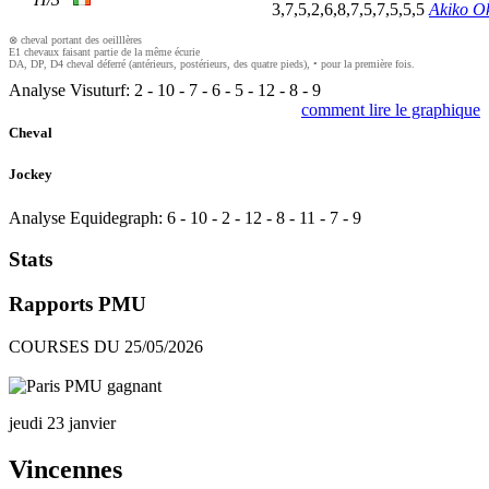
3,7,5,2,6,8,7,5,7,5,5,5
Akiko Ok
⊗ cheval portant des oeilllères
E1 chevaux faisant partie de la même écurie
DA, DP, D4 cheval déferré (antérieurs, postérieurs, des quatre pieds), • pour la première fois.
Analyse Visuturf:
2
-
10
-
7
-
6
-
5
-
12
-
8
-
9
comment lire le graphique
Cheval
Jockey
Analyse Equidegraph:
6
-
10
-
2
-
12
-
8
-
11
-
7
-
9
Stats
Rapports PMU
COURSES DU 25/05/2026
jeudi 23 janvier
Vincennes