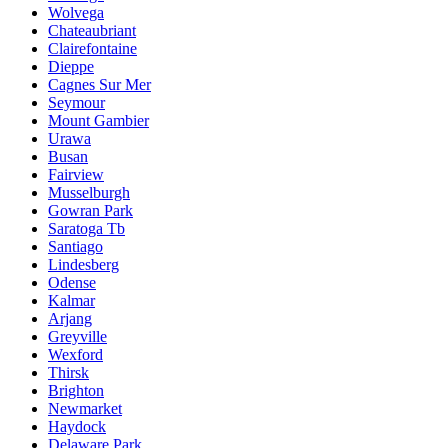
Wolvega
Chateaubriant
Clairefontaine
Dieppe
Cagnes Sur Mer
Seymour
Mount Gambier
Urawa
Busan
Fairview
Musselburgh
Gowran Park
Saratoga Tb
Santiago
Lindesberg
Odense
Kalmar
Arjang
Greyville
Wexford
Thirsk
Brighton
Newmarket
Haydock
Delaware Park