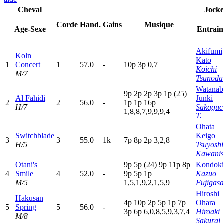
Cheval
Jock
Corde
Hand.
Gains
Musique
Age-Sexe
Entrai
Akifumi
Koln
Kato
1
Concert
1
57.0
-
10p
3
p
0,7
Koichi
M/7
Tsunoda
Watanab
9
p
2
p
2
p
3
p
1
p
(25)
Al Fahidi
Junki
2
2
56.0
-
1
p
1
p
16p
H/7
Sakaguc
1,8,8,7,9,9,9,4
T.
Ohata
Switchblade
Keigo
3
3
55.0
1k
7
p
8
p
2
p
3,2,8
H/5
Tsuyoshi
Kawanis
Otani's
9
p
5
p
(24)
9
p
11p
8
p
Kondoki
4
Smile
4
52.0
-
9
p
5
p
1
p
Kazuo
M/5
1,5,1,9,2,1,5,9
Fujigasa
Hiroshi
Hakusan
4
p
10p
2
p
5
p
1
p
7
p
Ohara
5
Spring
5
56.0
-
3
p
6
p
6,0,8,5,9,3,7,4
Hiroaki
M/8
Sakurai