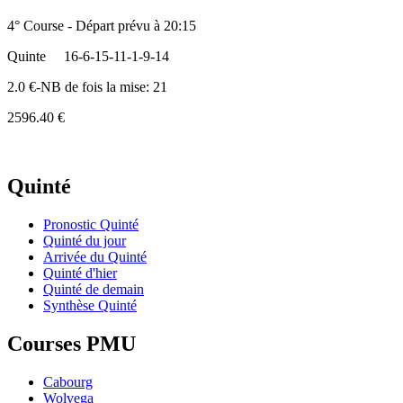
4° Course - Départ prévu à 20:15
Quinte
16-6-15-11-1-9-14
2.0 €-NB de fois la mise: 21
2596.40 €
Quinté
Pronostic Quinté
Quinté du jour
Arrivée du Quinté
Quinté d'hier
Quinté de demain
Synthèse Quinté
Courses PMU
Cabourg
Wolvega