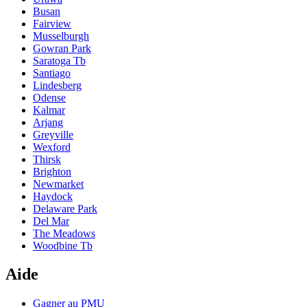
Busan
Fairview
Musselburgh
Gowran Park
Saratoga Tb
Santiago
Lindesberg
Odense
Kalmar
Arjang
Greyville
Wexford
Thirsk
Brighton
Newmarket
Haydock
Delaware Park
Del Mar
The Meadows
Woodbine Tb
Aide
Gagner au PMU