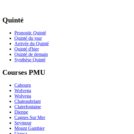
Quinté
Pronostic Quinté
Quinté du jour
Arrivée du Quinté
Quinté d'hier
Quinté de demain
Synthèse Quinté
Courses PMU
Cabourg
Wolvega
Wolvega
Chateaubriant
Clairefontaine
Dieppe
Cagnes Sur Mer
Seymour
Mount Gambier
Urawa