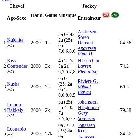
Cheval
Jockey
Hand.
Gains
Musique
Age-Sexe
Entraineur
Andersen
3
a
0
a
4
a
Soren
Kalenita
2
a
(25)
1
2000
1k
Demant
84.56
F/5
0
a
Andersen
7,0,6,8,0
Mme H.
Kiss
4
a
5
a
5
a
Nissen Chr.
2
Contender
2000
3k
3
a
2
a
Larsen
74.2
F/5
6,5,5,7,8
Flemming
0
a
0
a
Riviere G.
Kasha
(25)
2
a
3
2000
3k
Mikkel
69.3
F/5
0
a
5
a
Belvad
0,0,8,0,5
3
a
(25)
Johansson
Lemon
5
a
4
a
0
a
Nilsgunnar
4
Bakkely
2000
2k
79.38
7
a
Gary
F/4
7,5,6,0,3
Sorensen
0
a
3
a
1
a
Jonassen
Leonardo
(25)
4
a
Ren.
5
2000
57k
84.56
H/5
0
a
Jonassen