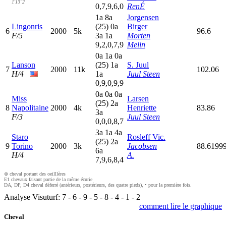
1'13"2
0,7,9,6,0
RenÉ
1
a
8
a
Jorgensen
Lingonris
(25)
0
a
Birger
6
2000
5k
96.6
F/5
3
a
1
a
Morten
9,2,0,7,9
Melin
0
a
1
a
0
a
Lanson
(25)
1
a
S. Juul
7
2000
11k
102.06
H/4
1
a
Juul Steen
0,9,0,9,9
0
a
0
a
0
a
Miss
Larsen
(25)
2
a
8
Napolitaine
2000
4k
Henriette
83.86
3
a
F/3
Juul Steen
0,0,0,8,7
3
a
1
a
4
a
Staro
Rosleff Vic.
(25)
2
a
9
Torino
2000
3k
Jacobsen
88.6199
6
a
H/4
A.
7,9,6,8,4
⊗ cheval portant des oeilllères
E1 chevaux faisant partie de la même écurie
DA, DP, D4 cheval déferré (antérieurs, postérieurs, des quatre pieds), • pour la première fois.
Analyse Visuturf:
7
-
6
-
9
-
5
-
8
-
4
-
1
-
2
comment lire le graphique
Cheval