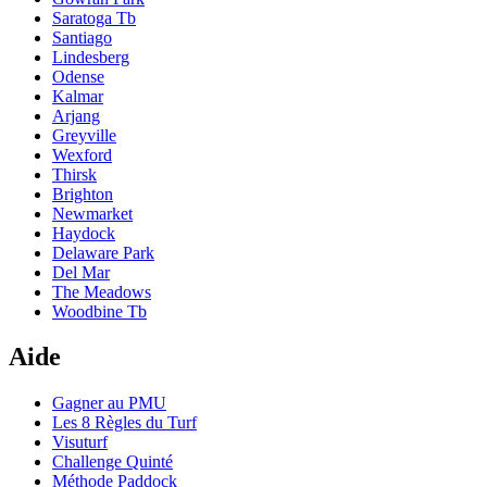
Saratoga Tb
Santiago
Lindesberg
Odense
Kalmar
Arjang
Greyville
Wexford
Thirsk
Brighton
Newmarket
Haydock
Delaware Park
Del Mar
The Meadows
Woodbine Tb
Aide
Gagner au PMU
Les 8 Règles du Turf
Visuturf
Challenge Quinté
Méthode Paddock