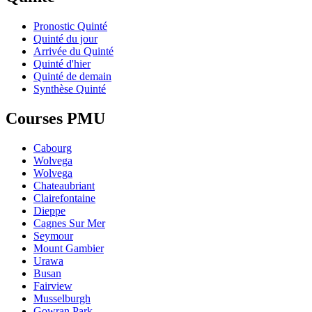
Pronostic Quinté
Quinté du jour
Arrivée du Quinté
Quinté d'hier
Quinté de demain
Synthèse Quinté
Courses PMU
Cabourg
Wolvega
Wolvega
Chateaubriant
Clairefontaine
Dieppe
Cagnes Sur Mer
Seymour
Mount Gambier
Urawa
Busan
Fairview
Musselburgh
Gowran Park