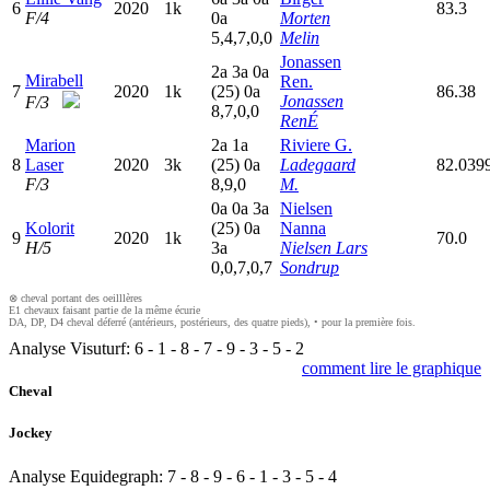
6
2020
1k
83.3
F/4
0
a
Morten
5,4,7,0,0
Melin
Jonassen
2
a
3
a
0
a
Mirabell
Ren.
7
2020
1k
(25)
0
a
86.38
Jonassen
F/3
8,7,0,0
RenÉ
Marion
2
a
1
a
Riviere G.
8
Laser
2020
3k
(25)
0
a
Ladegaard
82.039
F/3
8,9,0
M.
0
a
0
a
3
a
Nielsen
Kolorit
(25)
0
a
Nanna
9
2020
1k
70.0
H/5
3
a
Nielsen Lars
0,0,7,0,7
Sondrup
⊗ cheval portant des oeilllères
E1 chevaux faisant partie de la même écurie
DA, DP, D4 cheval déferré (antérieurs, postérieurs, des quatre pieds), • pour la première fois.
Analyse Visuturf:
6
-
1
-
8
-
7
-
9
-
3
-
5
-
2
comment lire le graphique
Cheval
Jockey
Analyse Equidegraph:
7
-
8
-
9
-
6
-
1
-
3
-
5
-
4