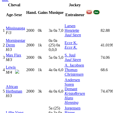
Cheval
Jockey
Hand.
Gains
Musique
Age-Sexe
Entraineur
Larsen
Mississauga
1
2000
0k
3
a
0
a
7,0
Henriette
82.88
F/3
Juul Steen
Morningstar
0
a
0
a
Ecce K.
2
Derm
2000
1k
(25)
0
a
41.019
Ecce K.
H/3
0,0,0
Max Flax
S. Juul
3
2000
0k
5
a
0
a
5,0
74.06
M/3
Juul Steen
A. Jacobsen
Lewis
4
2000
1k
4
a
0
a
6,0
Thomas
68.6
M/4
Christensen
Andersen
Soren
African
Demant
5
Herbsman
2000
3k
4
a
0
a
6,0
74.479
Kristoffersen
H/3
Hans
Henning
5
a
(25)
Jorgensen
Lillie Vang
6
a
3
a
0
a
Birger