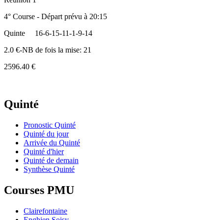
4° Course - Départ prévu à 20:15
Quinte
16-6-15-11-1-9-14
2.0 €-NB de fois la mise: 21
2596.40 €
Quinté
Pronostic Quinté
Quinté du jour
Arrivée du Quinté
Quinté d'hier
Quinté de demain
Synthèse Quinté
Courses PMU
Clairefontaine
Enghien Soisy