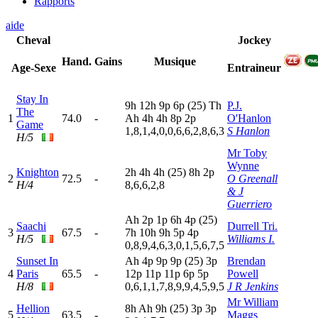
Rapports
aide
Cheval
Jockey
Hand.
Gains
Musique
Age-Sexe
Entraineur
Stay In
9
h
12h
9
p
6
p
(25)
T
h
P.J.
The
1
74.0
-
A
h
4
h
4
h
8
p
2
p
O'Hanlon
Game
1,8,1,4,0,0,6,6,2,8,6,3
S Hanlon
H/5
Mr Toby
Wynne
Knighton
2
h
4
h
4
h
(25)
8
h
2
p
2
72.5
-
O Greenall
H/4
8,6,6,2,8
& J
Guerriero
A
h
2
p
1
p
6
h
4
p
(25)
Saachi
Durrell Tri.
3
67.5
-
7
h
10h
9
h
5
p
4
p
H/5
Williams I.
0,8,9,4,6,3,0,1,5,6,7,5
Sunset In
A
h
4
p
9
p
9
p
(25)
3
p
Brendan
4
Paris
65.5
-
12p
11p
11p
6
p
5
p
Powell
H/8
0,6,1,1,7,8,9,9,4,5,9,5
J R Jenkins
Mr William
Hellion
8
h
A
h
9
h
(25)
3
p
3
p
5
63.5
-
Maggs