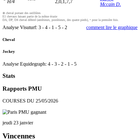
H/4
2,0,1,7,7
Mccain D.
⊗ cheval portant des oeilllères
E1 chevaux faisant partie de la même écurie
DA, DP, D4 cheval déferré (antérieurs, postérieurs, des quatre pieds), • pour la première fois.
Analyse Visuturf:
3
-
4
-
1
-
5
-
2
comment lire le graphique
Cheval
Jockey
Analyse Equidegraph:
4
-
3
-
2
-
1
-
5
Stats
Rapports PMU
COURSES DU 25/05/2026
jeudi 23 janvier
Vincennes