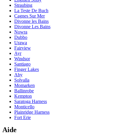
Straubing
La Teste De Buch
Cagnes Sur Mer
Divonne les Bains
Divonne Les Bains
Nowra
Dubbo
Urawa
Fairview
Ayr
Windsor
Santiago
Finger Lakes
Aby
Solvalla
Momarken
Ballinrobe
Kempton
Saratoga Harness
Monticello
Plainridge Harness
Fort Erie
Aide