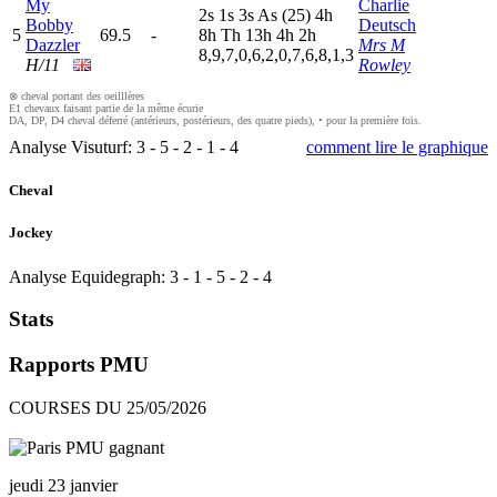
My
Charlie
2
s
1
s
3
s
A
s
(25)
4
h
Bobby
Deutsch
5
69.5
-
8
h
T
h
13h
4
h
2
h
Dazzler
Mrs M
8,9,7,0,6,2,0,7,6,8,1,3
H/11
Rowley
⊗ cheval portant des oeilllères
E1 chevaux faisant partie de la même écurie
DA, DP, D4 cheval déferré (antérieurs, postérieurs, des quatre pieds), • pour la première fois.
Analyse Visuturf:
3
-
5
-
2
-
1
-
4
comment lire le graphique
Cheval
Jockey
Analyse Equidegraph:
3
-
1
-
5
-
2
-
4
Stats
Rapports PMU
COURSES DU 25/05/2026
jeudi 23 janvier