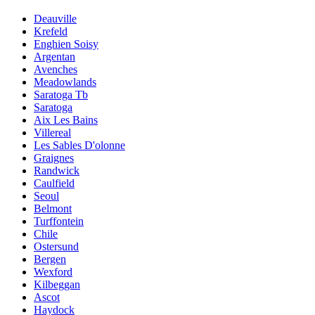
Deauville
Krefeld
Enghien Soisy
Argentan
Avenches
Meadowlands
Saratoga Tb
Saratoga
Aix Les Bains
Villereal
Les Sables D'olonne
Graignes
Randwick
Caulfield
Seoul
Belmont
Turffontein
Chile
Ostersund
Bergen
Wexford
Kilbeggan
Ascot
Haydock