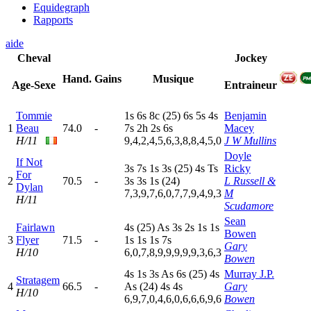
Equidegraph
Rapports
aide
Cheval
Jockey
Hand.
Gains
Musique
Age-Sexe
Entraineur
Tommie
1
s
6
s
8
c
(25)
6
s
5
s
4
s
Benjamin
1
Beau
74.0
-
7
s
2
h
2
s
6
s
Macey
H/11
9,4,2,4,5,6,3,8,8,4,5,0
J W Mullins
Doyle
If Not
3
s
7
s
1
s
3
s
(25)
4
s
T
s
Ricky
For
2
70.5
-
3
s
3
s
1
s
(24)
L Russell &
Dylan
7,3,9,7,6,0,7,7,9,4,9,3
M
H/11
Scudamore
Sean
Fairlawn
4
s
(25)
A
s
3
s
2
s
1
s
1
s
Bowen
3
Flyer
71.5
-
1
s
1
s
1
s
7
s
Gary
H/10
6,0,7,8,9,9,9,9,9,3,6,3
Bowen
4
s
1
s
3
s
A
s
6
s
(25)
4
s
Murray J.P.
Stratagem
4
66.5
-
A
s
(24)
4
s
4
s
Gary
H/10
6,9,7,0,4,6,0,6,6,6,9,6
Bowen