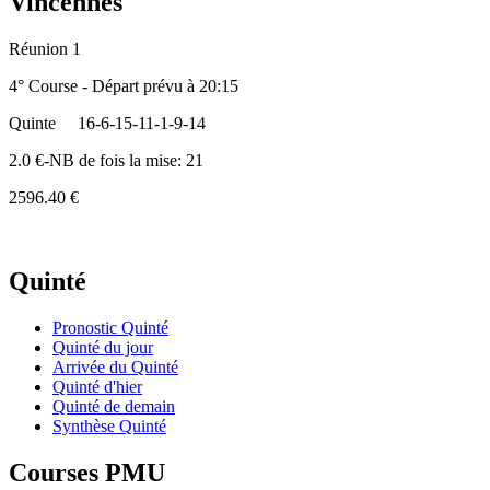
Vincennes
Réunion 1
4° Course - Départ prévu à 20:15
Quinte
16-6-15-11-1-9-14
2.0 €-NB de fois la mise: 21
2596.40 €
Quinté
Pronostic Quinté
Quinté du jour
Arrivée du Quinté
Quinté d'hier
Quinté de demain
Synthèse Quinté
Courses PMU