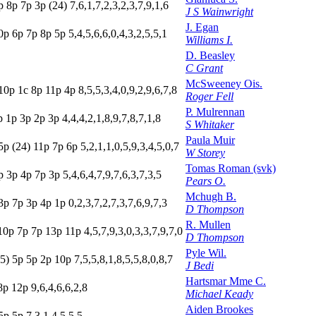
p
8
p
7
p
3
p
(24)
7,6,1,7,2,3,2,3,7,9,1,6
J S Wainwright
J. Egan
0p
6
p
7
p
8
p
5
p
5,4,5,6,6,0,4,3,2,5,5,1
Williams I.
D. Beasley
C Grant
McSweeney Ois.
10p
1
c
8
p
11p
4
p
8,5,5,3,4,0,9,2,9,6,7,8
Roger Fell
P. Mulrennan
p
1
p
3
p
2
p
3
p
4,4,4,2,1,8,9,7,8,7,1,8
S Whitaker
Paula Muir
5
p
(24)
11p
7
p
6
p
5,2,1,1,0,5,9,3,4,5,0,7
W Storey
Tomas Roman (svk)
p
3
p
4
p
7
p
3
p
5,4,6,4,7,9,7,6,3,7,3,5
Pears O.
Mchugh B.
3
p
7
p
3
p
4
p
1
p
0,2,3,7,2,7,3,7,6,9,7,3
D Thompson
R. Mullen
10p
7
p
7
p
13p
11p
4,5,7,9,3,0,3,3,7,9,7,0
D Thompson
Pyle Wil.
5)
5
p
5
p
2
p
10p
7,5,5,8,1,8,5,5,8,0,8,7
J Bedi
Hartsmar Mme C.
8
p
12p
9,6,4,6,6,2,8
Michael Keady
Aiden Brookes
5
p
5
p
7,3,1,4,5,5,5