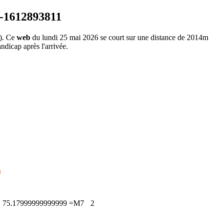
). Ce
web
du lundi 25 mai 2026 se court sur une distance de 2014m
ndicap après l'arrivée.
75.17999999999999
=M7
2