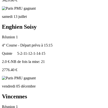
3429.80 €
samedi 13 juillet
Enghien Soisy
Réunion 1
4° Course - Départ prévu à 15:15
Quinte
5-2-11-12-1-14-15
2.0 €-NB de fois la mise: 21
2776.40 €
vendredi 05 décembre
Vincennes
Réunion 1