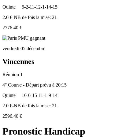
Quinte
5-2-11-12-1-14-15
2.0 €-NB de fois la mise: 21
2776.40 €
vendredi 05 décembre
Vincennes
Réunion 1
4° Course - Départ prévu à 20:15
Quinte
16-6-15-11-1-9-14
2.0 €-NB de fois la mise: 21
2596.40 €
Pronostic Handicap