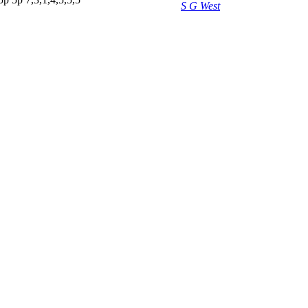
S G West