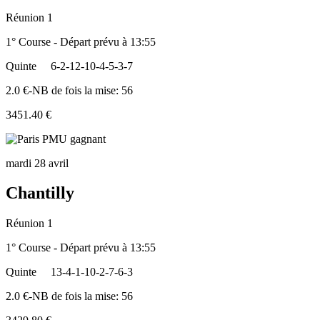
Réunion 1
1° Course - Départ prévu à 13:55
Quinte
6-2-12-10-4-5-3-7
2.0 €-NB de fois la mise: 56
3451.40 €
mardi 28 avril
Chantilly
Réunion 1
1° Course - Départ prévu à 13:55
Quinte
13-4-1-10-2-7-6-3
2.0 €-NB de fois la mise: 56