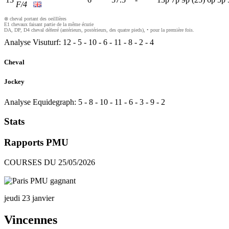
F/4
⊗ cheval portant des oeilllères
E1 chevaux faisant partie de la même écurie
DA, DP, D4 cheval déferré (antérieurs, postérieurs, des quatre pieds), • pour la première fois.
Analyse Visuturf:
12
-
5
-
10
-
6
-
11
-
8
-
2
-
4
Cheval
Jockey
Analyse Equidegraph:
5
-
8
-
10
-
11
-
6
-
3
-
9
-
2
Stats
Rapports PMU
COURSES DU 25/05/2026
jeudi 23 janvier
Vincennes