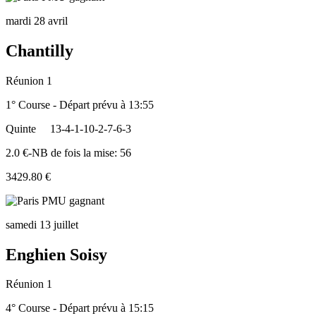
mardi 28 avril
Chantilly
Réunion 1
1° Course - Départ prévu à 13:55
Quinte
13-4-1-10-2-7-6-3
2.0 €-NB de fois la mise: 56
3429.80 €
samedi 13 juillet
Enghien Soisy
Réunion 1
4° Course - Départ prévu à 15:15