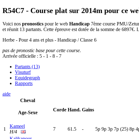
R54C7
- Course plat sur 2014m pour ce w
Voici nos
pronostics
pour le web
Handicap
7ème course PMU/Zeturf d
et réunit 13 partants. Cette épreuve est dotée de la somme de 6897€.
Herbe - Pour 4 ans et plus - Handicap / Classe 6
pas de pronostic base pour cette course.
Arrivée officielle :
5
-
1
-
8
-
7
Partants (13)
Visuturf
Equidegraph
Rapports
aide
Cheval
Corde
Hand.
Gains
Age-Sexe
Kameel
1
7
61.5
-
5
p
9
p
3
p
7
p
(25)
8
p
4
H/4
Kalikapour