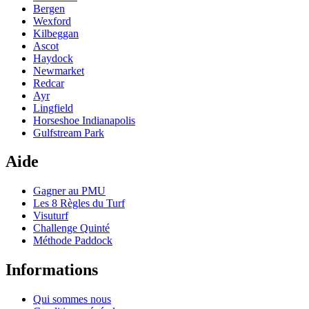
Bergen
Wexford
Kilbeggan
Ascot
Haydock
Newmarket
Redcar
Ayr
Lingfield
Horseshoe Indianapolis
Gulfstream Park
Aide
Gagner au PMU
Les 8 Règles du Turf
Visuturf
Challenge Quinté
Méthode Paddock
Informations
Qui sommes nous