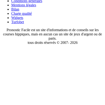
Conditions générales
Mentions légales
Bilan
Charte qualité
Widgets
Turfobet
Pronostic Facile est un site d'informations et de conseils sur les
courses hippiques, mais en aucun cas un site de jeux d'argent ou de
paris.
tous droits réservés © 2007- 2026