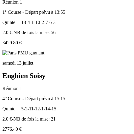
Réunion 1
1° Course - Départ prévu à 13:55
Quinte
13-4-1-10-2-7-6-3
2.0 €-NB de fois la mise: 56
3429.80 €
samedi 13 juillet
Enghien Soisy
Réunion 1
4° Course - Départ prévu à 15:15
Quinte
5-2-11-12-1-14-15
2.0 €-NB de fois la mise: 21
2776.40 €