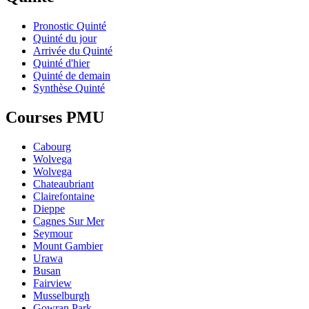
Pronostic Quinté
Quinté du jour
Arrivée du Quinté
Quinté d'hier
Quinté de demain
Synthèse Quinté
Courses PMU
Cabourg
Wolvega
Wolvega
Chateaubriant
Clairefontaine
Dieppe
Cagnes Sur Mer
Seymour
Mount Gambier
Urawa
Busan
Fairview
Musselburgh
Gowran Park