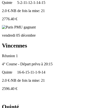
Quinte
5-2-11-12-1-14-15
2.0 €-NB de fois la mise: 21
2776.40 €
vendredi 05 décembre
Vincennes
Réunion 1
4° Course - Départ prévu à 20:15
Quinte
16-6-15-11-1-9-14
2.0 €-NB de fois la mise: 21
2596.40 €
Quinté