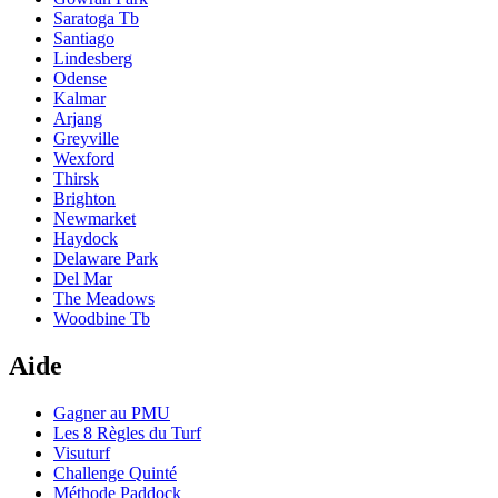
Saratoga Tb
Santiago
Lindesberg
Odense
Kalmar
Arjang
Greyville
Wexford
Thirsk
Brighton
Newmarket
Haydock
Delaware Park
Del Mar
The Meadows
Woodbine Tb
Aide
Gagner au PMU
Les 8 Règles du Turf
Visuturf
Challenge Quinté
Méthode Paddock