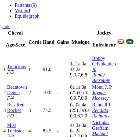
Partants (9)
Visuturf
Equidegraph
aide
Cheval
Jockey
Corde
Hand.
Gains
Musique
Age-Sexe
Entraineur
Bobby
1
a
1
a
3
a
Crivokapich
Trelicious
1
1
81.0
-
4
a
2
a
Jr.
F/5
9,9,7,6,8
Randy
Bickmore
Beantown
0
a
1
a
3
a
Monti J. P.
2
Deuce
2
70.0
-
(25)
0
a
1
a
Jaymes
F/4
0,9,7,0,9
Mcassey
Ry's Red
0
a
0
a
4
a
Randall J.
3
Rocket
3
74.5
-
(25)
3
a
0
a
Renaldo
F/9
0,0,6,7,0
Richards
Nicholas
Miss
4
a
3
a
3
a
Graffam
4
Trickster
4
83.5
-
0
a
2
a
Michael
F/8
6,7,7,0,8