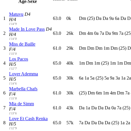
Age-Sexe
Matuvu
D4
1
63.0
0k
D
m
(25)
D
a
D
a
9
a
6
a
D
a
D
H/4
1'14"9
Made In Love Pass
D4
2
63.0
26k
D
m
4
m
0
a
7
a
D
a
9
m
7
a
(25
H/4
1'14"0
Miss de Baille
3
61.0
29k
D
m
D
m
D
m
1
m
D
m
(25)
D
F/4
1'15"0
Los Pacos
4
65.0
40k
1
m
D
m
1
m
(25)
1
m
1
m
D
H/5
1'12"7
Lover Ademma
5
65.0
30k
6
a
1
a
5
a
(25)
5
a
9
a
3
a
1
a
2
H/5
1'14"6
Marbella Chafs
6
61.0
30k
(25)
D
m
6
m
1
m
4
m
D
m
7
a
F/4
1'15"8
Mia de Simm
7
61.0
43k
D
a
1
a
D
a
D
a
D
a
0
a
7
a
(25)
F/4
1'13"6
Love Et Cash Renka
8
65.0
57k
7
a
D
a
D
a
D
a
D
a
(25)
1
a
2
H/5
1'12"9