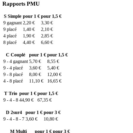
Rapports PMU
S
Simple
pour 1 €
pour 1,5 €
9
gagnant
2,20 €
3,30 €
9
placé
1,40 €
2,10 €
4
placé
1,90 €
2,85 €
8
placé
4,40 €
6,60 €
C
Couplé
pour 1 €
pour 1,5 €
9 - 4
gagnant
5,70 €
8,55 €
9 - 4
placé
3,60 €
5,40 €
9 - 8
placé
8,00 €
12,00 €
4 - 8
placé
11,10 €
16,65 €
T
Trio
pour 1 €
pour 1,5 €
9 - 4 - 8
44,90 €
67,35 €
D
2sur4
pour 1 €
pour 3 €
9 - 4 - 8 - 7
3,60 €
10,80 €
M
Multi
pour 1 €
pour 3 €