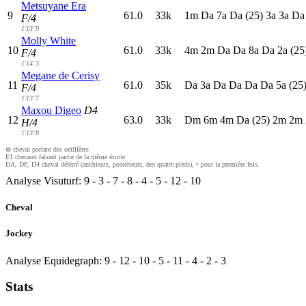
Metsuyane Era
9
61.0
33k
1
m
D
a
7
a
D
a
(25)
3
a
3
a
D
F/4
1'13"9
Molly White
10
61.0
33k
4
m
2
m
D
a
D
a
8
a
D
a
2
a
(25
F/4
1'14"3
Megane de Cerisy
11
61.0
35k
D
a
3
a
D
a
D
a
D
a
D
a
5
a
(25
F/4
1'13"7
Maxou Digeo
D4
12
63.0
33k
D
m
6
m
4
m
D
a
(25)
2
m
2
m
H/4
1'13"8
⊗ cheval portant des oeilllères
E1 chevaux faisant partie de la même écurie
DA, DP, D4 cheval déferré (antérieurs, postérieurs, des quatre pieds), • pour la première fois.
Analyse Visuturf:
9
-
3
-
7
-
8
-
4
-
5
-
12
-
10
Cheval
Jockey
Analyse Equidegraph:
9
-
12
-
10
-
5
-
11
-
4
-
2
-
3
Stats