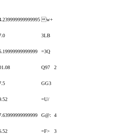
4.239999999999995
w+
7.0
3LB
5.19999999999999
=3Q
01.08
Q97
2
7.5
GG3
9.52
=U/
7.63999999999999
G@:
4
6.52
=F>
3