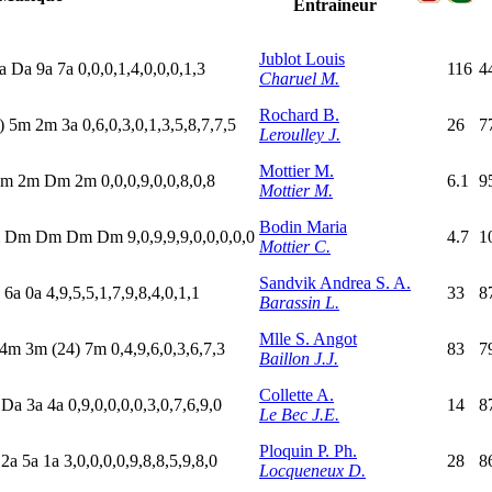
Entraineur
Jublot Louis
a
D
a
9
a
7
a
0,0,0,1,4,0,0,0,1,3
116
4
Charuel M.
Rochard B.
)
5
m
2
m
3
a
0,6,0,3,0,1,3,5,8,7,7,5
26
7
Leroulley J.
Mottier M.
m
2
m
D
m
2
m
0,0,0,9,0,0,8,0,8
6.1
9
Mottier M.
Bodin Maria
m
D
m
D
m
D
m
D
m
9,0,9,9,9,0,0,0,0,0
4.7
1
Mottier C.
Sandvik Andrea S. A.
a
6
a
0
a
4,9,5,5,1,7,9,8,4,0,1,1
33
8
Barassin L.
Mlle S. Angot
4
m
3
m
(24)
7
m
0,4,9,6,0,3,6,7,3
83
7
Baillon J.J.
Collette A.
D
a
3
a
4
a
0,9,0,0,0,0,3,0,7,6,9,0
14
8
Le Bec J.E.
Ploquin P. Ph.
a
2
a
5
a
1
a
3,0,0,0,0,9,8,8,5,9,8,0
28
8
Locqueneux D.