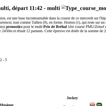
ulti, départ
11:42
-
multi
ccasion, est une base incontournable dans la course de ce mercredi sur l
urrencer, tout comme Tallien (9), en forme. Horton (1), qui reste sur un su
i nos
pronostics
pour le multi
Prix de Bréhal
1ère course PMU/Zeturf di
e 2450m et réunit 12 partants. Cette épreuve est dotée de la somme de
2
-
5
Jockey
Musique