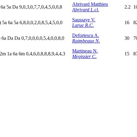
Abrivard Matthieu
a
6
a
5
a
D
a
9,0,3,0,7,7,0,4,5,0,0,8
2.2
1
Abrivard L.cl.
Saussaye V.
)
5
a
6
a
5
a
6,8,0,0,2,0,8,5,4,5,0,0
16
8
Larue R.C.
Defortescu A.
)
6
a
D
a
D
a
0,7,0,0,0,0,5,4,0,0,8,0
30
7
Raimbeaux N.
Martineau N.
2
m
1
a
6
a
6
m
0,4,6,0,8,8,8,9,4,4,3
15
8
Megissier C.