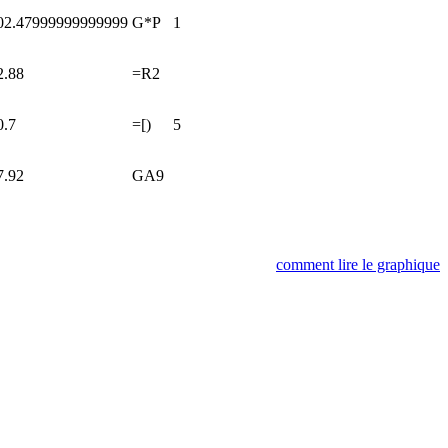
02.47999999999999
G*P
1
2.88
=R2
0.7
=[)
5
7.92
GA9
comment lire le graphique