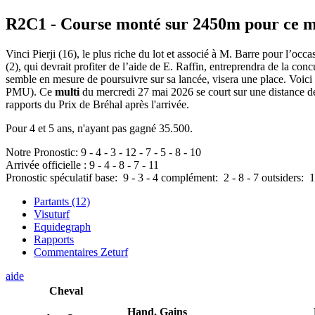
R2C1
- Course monté sur 2450m pour ce m
Vinci Pierji (16), le plus riche du lot et associé à M. Barre pour l’o
(2), qui devrait profiter de l’aide de E. Raffin, entreprendra de la conc
semble en mesure de poursuivre sur sa lancée, visera une place. Voic
PMU). Ce
multi
du mercredi 27 mai 2026 se court sur une distance d
rapports du Prix de Bréhal après l'arrivée.
Pour 4 et 5 ans, n'ayant pas gagné 35.500.
Notre Pronostic:
9
-
4
-
3
-
12
-
7
-
5
-
8
-
10
Arrivée officielle :
9
-
4
-
8
-
7
-
11
Pronostic spéculatif
base:
9
-
3
-
4
complément:
2
-
8
-
7
outsiders:
1
Partants (12)
Visuturf
Equidegraph
Rapports
Commentaires Zeturf
aide
Cheval
Hand.
Gains