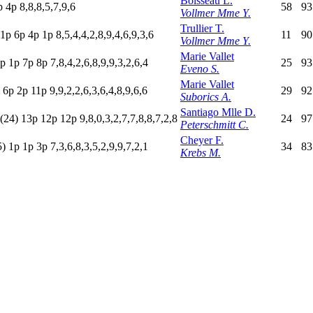
Boisseau L.
p
4
p
8,8,8,5,7,9,6
58
93
Vollmer Mme Y.
Trullier T.
1
p
6
p
4
p
1
p
8,5,4,4,2,8,9,4,6,9,3,6
11
90
Vollmer Mme Y.
Marie Vallet
p
1
p
7
p
8
p
7,8,4,2,6,8,9,9,3,2,6,4
25
93
Eveno S.
Marie Vallet
p
6
p
2
p
11p
9,9,2,2,6,3,6,4,8,9,6,6
29
92
Suborics A.
Santiago Mlle D.
(24)
13p
12p
12p
9,8,0,3,2,7,7,8,8,7,2,8
24
97
Peterschmitt C.
Cheyer F.
5)
1
p
1
p
3
p
7,3,6,8,3,5,2,9,9,7,2,1
34
83
Krebs M.