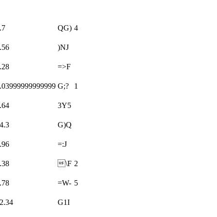
.7
QG)
4
.56
)NJ
.28
=>F
.03999999999999
G;?
1
.64
3Y5
4.3
G)Q
.96
=:J
.38
\F
2
.78
=W-
5
2.34
G1I