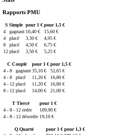
Rapports PMU
S
Simple
pour 1 €
pour 1,5 €
4
gagnant
10,40 €
15,60 €
4
placé
3,30 €
4,95 €
8
placé
4,50 €
6,75 €
12
placé
3,50 €
5,25 €
C
Couplé
pour 1 €
pour 1,5 €
4 - 8
gagnant
35,10 €
52,65 €
4 - 8
placé
11,20 €
16,80 €
4 - 12
placé
11,20 €
16,80 €
8 - 12
placé
14,00 €
21,00 €
T
Tiercé
pour 1 €
4 - 8 - 12
ordre
109,90 €
4 - 8 - 12
désordre
19,10 €
Q
Quarté
pour 1 €
pour 1,3 €