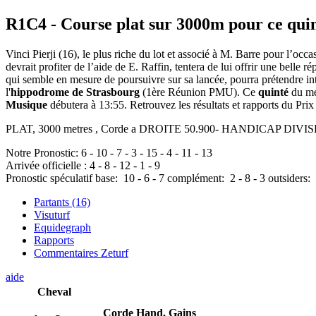
R1C4
- Course plat sur 3000m pour ce qui
Vinci Pierji (16), le plus riche du lot et associé à M. Barre pour l’oc
devrait profiter de l’aide de E. Raffin, tentera de lui offrir une belle r
qui semble en mesure de poursuivre sur sa lancée, pourra prétendre i
l'
hippodrome de Strasbourg
(1ère Réunion PMU). Ce
quinté
du me
Musique
débutera à 13:55. Retrouvez les résultats et rapports du Prix
PLAT, 3000 metres , Corde a DROITE 50.900- HANDICAP DIVISE Po
Notre Pronostic:
6
-
10
-
7
-
3
-
15
-
4
-
11
-
13
Arrivée officielle :
4
-
8
-
12
-
1
-
9
Pronostic spéculatif
base:
10
-
6
-
7
complément:
2
-
8
-
3
outsiders:
Partants (16)
Visuturf
Equidegraph
Rapports
Commentaires Zeturf
aide
Cheval
Corde
Hand.
Gains