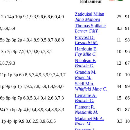
Entraineur
Zatloukal Milan
p
2
p
14p
10p
9,1,9,3,9,6,6,8,6,0,4,9
25
91
Jana Manova
Thomas Spillane
2,5,9,5,9
8.3
91
Lerner C&Y.
Provost D.
5
p
2
p
3
p
2
p
4,0,4,8,9,9,5,8,7,8,8,8
11
98
Cesandri M.
Hardouin E.
p
3
p
7
p
9
p
7,5,9,7,9,8,6,7,3,1
10
96
Fey Mlle C.
Nicoleau F.
6,8,7,9,3
12
87
Batistic G.
Grandin M.
11p
1
p
3
p
6
h
8,5,7,4,9,3,9,9,7,4,3,7
10
10
Rulec M.
Seidl Mm.
1
p
9
p
6
p
1
p
1,9,5,7,8,5,9,1,4,9,4,0
44
99
Whitfield Mme C.
Lemaitre A.
6p
8
p
4
p
7
p
6,0,5,3,4,9,4,2,6,3,7,3
15
86
Batistic G.
Flament R.
24)
7
p
6
p
2
p
4,6,9,4,8,9,3,4,8,9,8,3
81
87
Nieslanik M.
Madamet Mr A.
p
1
p
4
p
4
p
9,9,8,6,2,5,8,9,6,6,5
3.3
10
Rulec M.