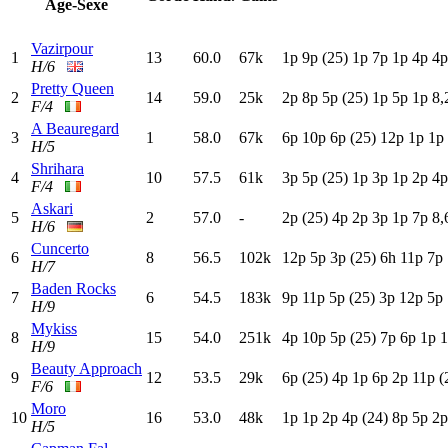
Age-Sexe
Vazirpour
1
13
60.0
67k
1
p
9
p
(25)
1
p
7
p
1
p
4
p
4
H/6
Pretty Queen
2
14
59.0
25k
2
p
8
p
5
p
(25)
1
p
5
p
1
p
8,
F/4
A Beauregard
3
1
58.0
67k
6
p
10p
6
p
(25)
12p
1
p
1
p
H/5
Shrihara
4
10
57.5
61k
3
p
5
p
(25)
1
p
3
p
1
p
2
p
4
F/4
Askari
5
2
57.0
-
2
p
(25)
4
p
2
p
3
p
1
p
7
p
8,
H/6
Cuncerto
6
8
56.5
102k
12p
5
p
3
p
(25)
6
h
11p
7
p
H/7
Baden Rocks
7
6
54.5
183k
9
p
11p
5
p
(25)
3
p
12p
5
p
H/9
Mykiss
8
15
54.0
251k
4
p
10p
5
p
(25)
7
p
6
p
1
p
1
H/9
Beauty Approach
9
12
53.5
29k
6
p
(25)
4
p
1
p
6
p
2
p
11p
(
F/6
Moro
10
16
53.0
48k
1
p
1
p
2
p
4
p
(24)
8
p
5
p
2
H/5