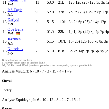
Capman Fal
11
11
53.0
21k
12p
12p
(25)
12p
5
p
3
p
1
F/4
It'S Eagle
12
9
52.0
37k
2
p
5
p
(25)
16p
6
p
8
p
12p
H/5
Darlyvi
13
3
51.5
110k
3
p
2
p
6
p
(25)
8
p
4
p
12p
1
F/8
Que Bella
14
5
51.5
22k
1
p
1
p
8
p
(25)
8
p
4
p
7
p
4
F/4
Jazzmen
15
4
51.5
107k
1
p
(25)
12p
10p
7
p
8
p
3
p
H/9
Nousdeux
16
7
51.0
81k
3
p
7
p
14p
2
p
7
p
5
p
8
p
(2
F/5
⊗ cheval portant des oeilllères
E1 chevaux faisant partie de la même écurie
DA, DP, D4 cheval déferré (antérieurs, postérieurs, des quatre pieds), • pour la première fois.
Analyse Visuturf:
6
-
10
-
7
-
3
-
15
-
4
-
1
-
9
Cheval
Jockey
Analyse Equidegraph:
6
-
10
-
12
-
3
-
2
-
7
-
15
-
1
Stats