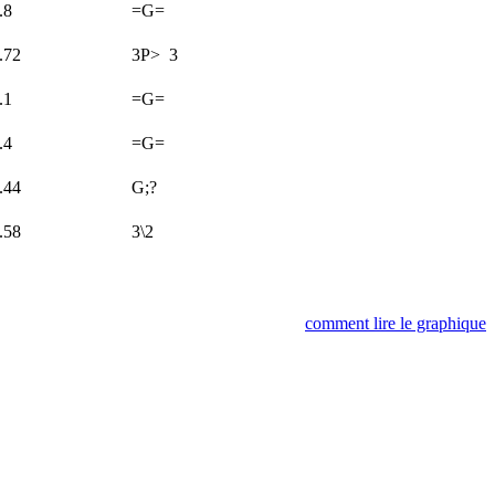
.8
=G=
.72
3P>
3
.1
=G=
.4
=G=
.44
G;?
.58
3\2
comment lire le graphique