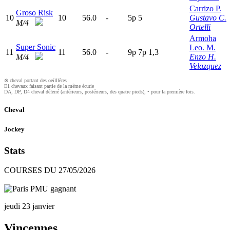
Carrizo P.
Groso Risk
10
10
56.0
-
5
p
5
Gustavo C.
M/4
Ortelli
Armoha
Super Sonic
Leo. M.
11
11
56.0
-
9
p
7
p
1,3
Enzo H.
M/4
Velazquez
⊗ cheval portant des oeilllères
E1 chevaux faisant partie de la même écurie
DA, DP, D4 cheval déferré (antérieurs, postérieurs, des quatre pieds), • pour la première fois.
Cheval
Jockey
Stats
COURSES DU 27/05/2026
jeudi 23 janvier
Vincennes