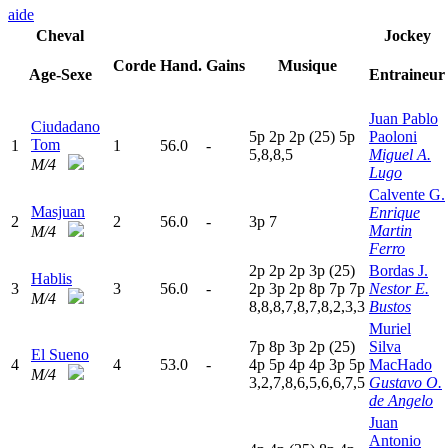
aide
Cheval
Jockey
Corde
Hand.
Gains
Musique
Age-Sexe
Entraineur
Juan Pablo
Ciudadano
5
p
2
p
2
p
(25)
5
p
Paoloni
Tom
1
1
56.0
-
5,8,8,5
Miguel A.
M/4
Lugo
Calvente G.
Masjuan
Enrique
2
2
56.0
-
3
p
7
Martin
M/4
Ferro
2
p
2
p
2
p
3
p
(25)
Bordas J.
Hablis
3
3
56.0
-
2
p
3
p
2
p
8
p
7
p
7
p
Nestor E.
M/4
8,8,8,7,8,7,8,2,3,3
Bustos
Muriel
7
p
8
p
3
p
2
p
(25)
Silva
El Sueno
4
4
53.0
-
4
p
5
p
4
p
4
p
3
p
5
p
MacHado
M/4
3,2,7,8,6,5,6,6,7,5
Gustavo O.
de Angelo
Juan
Antonio