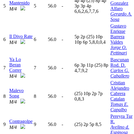
4
p
4
p
(25)
8
p
4
p
Mantenido
Gonzalez
5
5
56.0
-
3
p
3
p
4
p
Alfaro
M/4
6,6,2,6,7,7,6
Gerardo A.
Sosa
Gustavo
Enrique
Il Divo Rate
5
p
2
p
(25)
10p
Barrera
6
6
56.0
-
10p
6
p
5,8,0,0,4
Valdes
M/4
Jorge O.
Pettinari
Ya Lo
Bascunan
Beran
6
p
3
p
11p
(25)
8
p
Rod. D.
7
7
56.0
-
Correr
4,7,9,2
Carlos G.
Caballero
M/4
Cristian
Alejandro
Malevo
(25)
10p
2
p
7
p
Cabrera
Song
8
8
56.0
-
0,8,3
Catalan
M/4
Tomas E.
Capalbo
Pereyra Tur
Contragolpe
R.
9
9
56.0
-
(25)
2
p
5
p
8,5
Avelino d.
M/4
Espinosa