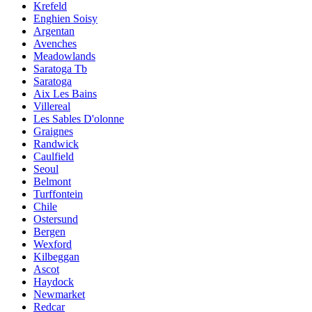
Krefeld
Enghien Soisy
Argentan
Avenches
Meadowlands
Saratoga Tb
Saratoga
Aix Les Bains
Villereal
Les Sables D'olonne
Graignes
Randwick
Caulfield
Seoul
Belmont
Turffontein
Chile
Ostersund
Bergen
Wexford
Kilbeggan
Ascot
Haydock
Newmarket
Redcar