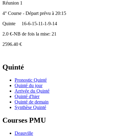
Réunion 1
4° Course - Départ prévu à 20:15
Quinte
16-6-15-11-1-9-14
2.0 €-NB de fois la mise: 21
2596.40 €
Quinté
Pronostic Quinté
Quinté du jour
Arrivée du Quinté
Quinté d'hier
Quinté de demain
Synthèse Quinté
Courses PMU
Deauville