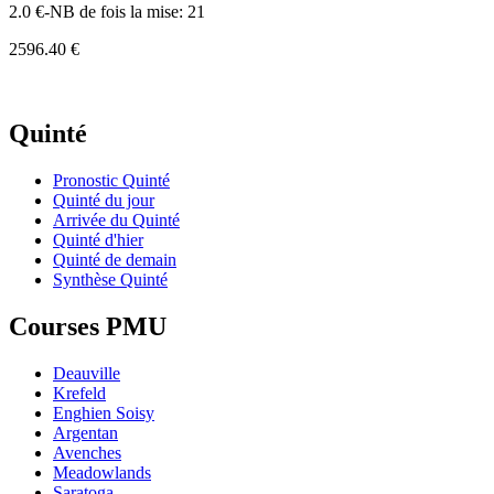
2.0 €-NB de fois la mise: 21
2596.40 €
Quinté
Pronostic Quinté
Quinté du jour
Arrivée du Quinté
Quinté d'hier
Quinté de demain
Synthèse Quinté
Courses PMU
Deauville
Krefeld
Enghien Soisy
Argentan
Avenches
Meadowlands
Saratoga