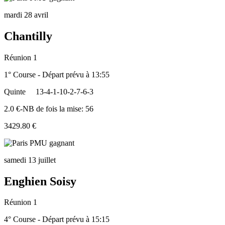
mardi 28 avril
Chantilly
Réunion 1
1° Course - Départ prévu à 13:55
Quinte
13-4-1-10-2-7-6-3
2.0 €-NB de fois la mise: 56
3429.80 €
samedi 13 juillet
Enghien Soisy
Réunion 1
4° Course - Départ prévu à 15:15