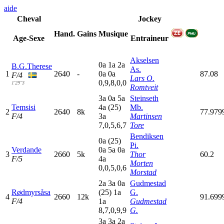
aide
Cheval
Jockey
Hand.
Gains
Musique
Age-Sexe
Entraineur
Akselsen
0
a
1
a
2
a
B.G.Therese
As.
1
2640
-
0
a
0
a
87.08
F/4
Lars O.
0,9,8,0,0
1'29"3
Romtveit
3
a
0
a
5
a
Steinseth
Temsisi
4
a
(25)
Mb.
2
2640
8k
77.979
F/4
3
a
Martinsen
7,0,5,6,7
Tore
Bendiksen
0
a
(25)
Pi.
Verdande
0
a
5
a
0
a
3
2660
5k
Thor
60.2
F/5
4
a
Morten
0,0,5,0,6
Morstad
2
a
3
a
0
a
Gudmestad
Rødmyrsåsa
(25)
1
a
G.
4
2660
12k
91.699
F/4
1
a
Gudmestad
8,7,0,9,9
G.
3
a
3
a
2
a