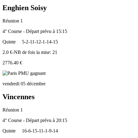
Enghien Soisy
Réunion 1
4° Course - Départ prévu à 15:15
Quinte
5-2-11-12-1-14-15
2.0 €-NB de fois la mise: 21
2776.40 €
vendredi 05 décembre
Vincennes
Réunion 1
4° Course - Départ prévu à 20:15
Quinte
16-6-15-11-1-9-14