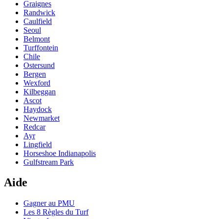
Graignes
Randwick
Caulfield
Seoul
Belmont
Turffontein
Chile
Ostersund
Bergen
Wexford
Kilbeggan
Ascot
Haydock
Newmarket
Redcar
Ayr
Lingfield
Horseshoe Indianapolis
Gulfstream Park
Aide
Gagner au PMU
Les 8 Règles du Turf