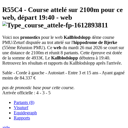
R55C4
- Course attelé sur 2100m pour ce
web, départ
19:40
-
web
Voici nos
pronostics
pour le web
Kallblodslopp
4ème course
PMU/Zeturf disputée au trot attelé sur l'
hippodrome de Bjerke
(55ème Réunion PMU). Ce
web
du mardi 26 mai 2026 se court sur
une distance de 2100m et réunit 8 partants. Cette épreuve est dotée
de la somme de 4933€. Le
Kallblodslopp
débutera à 19:40.
Retrouvez les résultats et rapports du Kallblodslopp après l'arrivée.
Sable - Corde à gauche - Autostart - Entre 3 et 15 ans - Ayant gagné
moins de 84.337 €
pas de pronostic base pour cette course.
Arrivée officielle :
4
-
3
-
5
Partants (8)
Visuturf
Equidegraph
Rapports
aide