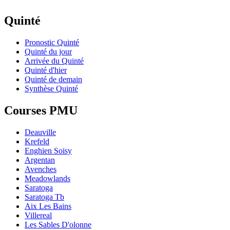
Quinté
Pronostic Quinté
Quinté du jour
Arrivée du Quinté
Quinté d'hier
Quinté de demain
Synthèse Quinté
Courses PMU
Deauville
Krefeld
Enghien Soisy
Argentan
Avenches
Meadowlands
Saratoga
Saratoga Tb
Aix Les Bains
Villereal
Les Sables D'olonne