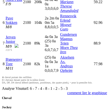
5
2100
208k
Mariann
59.22
F/9
0
a
Therese
3,0,0,6,0
Amundgård
Rennesvik
Pave
2
a
2
m
0
a
Erlend
6
Sokken
2100
104k
0
m
5
a
92.96
Mogset
M/8
8,8,0,0,5
Guro
Gundersen
4
a
0
a
3
a
Jerven
Magnus
(25)
0
a
Junior
7
2100
89k
Teien
88.9
3
a
M/9
Moen Thea
6,0,7,0,7
1'21"5
Iren
(25)
0
a
Akselsen
Bjørnemyr
0
a
0
a
3
a
As.
8
Tore
2100
82k
77.98
1
a
Andreas
M/11
0,0,0,7,9
Opheim
⊗ cheval portant des oeilllères
E1 chevaux faisant partie de la même écurie
DA, DP, D4 cheval déferré (antérieurs, postérieurs, des quatre pieds), • pour la première fois.
Analyse Visuturf:
6
-
7
-
4
-
8
-
1
-
2
-
5
-
3
comment lire le graphique
Cheval
Jockey