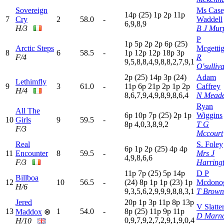
Sovereign
Ms Cas
14p
(25)
1
p
2
p
11p
7
Cry
2
58.0
-
Waddell
6,9,8,9
H/3
B J Mur
P
1
p
5
p
2
p
2
p
6
p
(25)
Arctic Steps
Mcgetti
8
6
58.5
-
1
p
12p
12p
18p
3
p
F/4
R
9,5,8,8,4,9,8,8,2,7,9,1
O'sulliv
2
p
(25)
14p
3
p
(24)
Adam
Lethimfly
9
3
61.0
-
11p
6
p
21p
2
p
1
p
2
p
Caffrey
H/4
8,6,7,9,4,9,8,9,8,6,4
N Mead
Ryan
All The
6
p
10p
7
p
(25)
2
p
1
p
Wiggins
10
Girls
9
59.5
-
8
p
4,0,3,8,9,2
T G
F/3
Mccourt
Real
S. Foley
6
p
1
p
2
p
(25)
4
p
4
p
11
Encounter
8
59.5
-
Mrs J
4,9,8,6,6
F/3
Harring
11p
7
p
(25)
5
p
14p
D P
Billboa
12
10
56.5
-
(24)
8
p
1
p
1
p
(23)
1
p
Mcdono
H/6
9,3,5,6,2,9,9,9,8,8,3,1
T Brown
Jered
20p
1
p
3
p
11p
8
p
13p
V Slatte
13
1
54.0
-
8
p
(25)
11p
9
p
11p
Maddox
⊗
D Marn
0,9,7,9,2,7,2,9,1,9,0,4
H/10