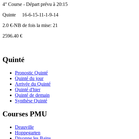
4° Course - Départ prévu à 20:15
Quinte
16-6-15-11-1-9-14
2.0 €-NB de fois la mise: 21
2596.40 €
Quinté
Pronostic Quinté
Quinté du jour
Arrivée du Quinté
Quinté d'hier
Quinté de demain
Synthèse Quinté
Courses PMU
Deauville
Hoppegarten
Divonne les Bains