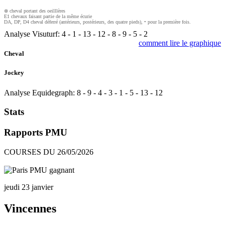
⊗ cheval portant des oeilllères
E1 chevaux faisant partie de la même écurie
DA, DP, D4 cheval déferré (antérieurs, postérieurs, des quatre pieds), • pour la première fois.
Analyse Visuturf:
4
-
1
-
13
-
12
-
8
-
9
-
5
-
2
comment lire le graphique
Cheval
Jockey
Analyse Equidegraph:
8
-
9
-
4
-
3
-
1
-
5
-
13
-
12
Stats
Rapports PMU
COURSES DU 26/05/2026
jeudi 23 janvier
Vincennes