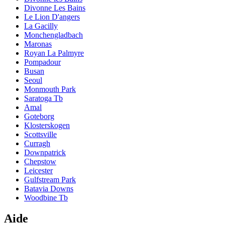
Divonne Les Bains
Le Lion D'angers
La Gacilly
Monchengladbach
Maronas
Royan La Palmyre
Pompadour
Busan
Seoul
Monmouth Park
Saratoga Tb
Amal
Goteborg
Klosterskogen
Scottsville
Curragh
Downpatrick
Chepstow
Leicester
Gulfstream Park
Batavia Downs
Woodbine Tb
Aide