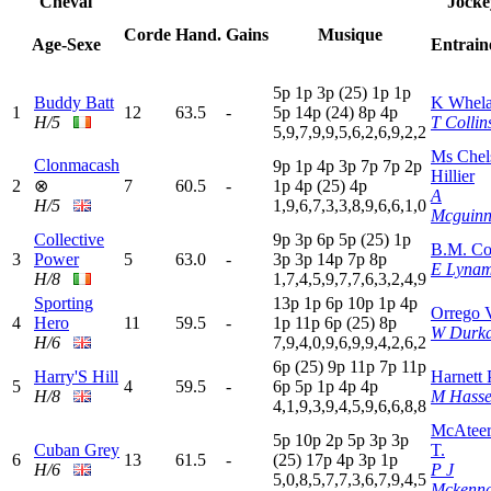
Cheval
Jocke
Corde
Hand.
Gains
Musique
Age-Sexe
Entrain
5
p
1
p
3
p
(25)
1
p
1
p
Buddy Batt
K Whel
1
12
63.5
-
5
p
14p
(24)
8
p
4
p
H/5
T Collin
5,9,7,9,9,5,6,2,6,9,2,2
Ms Chel
Clonmacash
9
p
1
p
4
p
3
p
7
p
7
p
2
p
Hillier
2
⊗
7
60.5
-
1
p
4
p
(25)
4
p
A
H/5
1,9,6,7,3,3,8,9,6,6,1,0
Mcguinn
Collective
9
p
3
p
6
p
5
p
(25)
1
p
B.M. C
3
Power
5
63.0
-
3
p
3
p
14p
7
p
8
p
E Lyna
H/8
1,7,4,5,9,7,7,6,3,2,4,9
Sporting
13p
1
p
6
p
10p
1
p
4
p
Orrego 
4
Hero
11
59.5
-
1
p
11p
6
p
(25)
8
p
W Durk
H/6
7,9,4,0,9,6,9,9,4,2,6,2
6
p
(25)
9
p
11p
7
p
11p
Harry'S Hill
Harnett 
5
4
59.5
-
6
p
5
p
1
p
4
p
4
p
H/8
M Hasse
4,1,9,3,9,4,5,9,6,6,8,8
McAteer
5
p
10p
2
p
5
p
3
p
3
p
Cuban Grey
T.
6
13
61.5
-
(25)
17p
4
p
3
p
1
p
H/6
P J
5,0,8,5,7,7,3,6,7,9,4,5
Mckenn