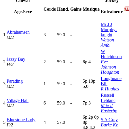
Cheval
Jockey
Corde
Hand.
Gains
Musique
Age-Sexe
Entraineur
Mr J J
Murphy-
Abrahamsen
1
3
59.0
-
knight
M/2
Watson
Amb.
W
Hutchinson
Jazzy Bay
2
2
59.0
-
6
p
4
Eve
H/2
Johnson
Houghton
Loughnane
Parading
5
p
10p
3
1
59.0
-
Bil.
M/2
5,0
R Hughes
Russell
Village Hall
Leblanc
4
6
59.0
-
7
p
3
M/2
M & d
Easterby
6
p
2
p
6
p
Bluestone Lady
S A Gray
5
4
57.0
-
8
p
F/2
Burke Kr.
4,8,4,2