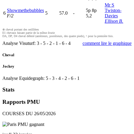
Mr S
Showmethebubbles
5
p
8
p
Twiston-
6
5
57.0
-
F/2
5,2
Davies
Ellison B.
⊗ cheval portant des oeilllères
E1 chevaux faisant partie de la même écurie
DA, DP, D4 cheval déferré (antérieurs, postérieurs, des quatre pieds), • pour la première fois.
Analyse Visuturf:
3
-
5
-
2
-
1
-
6
-
4
comment lire le graphique
Cheval
Jockey
Analyse Equidegraph:
5
-
3
-
4
-
2
-
6
-
1
Stats
Rapports PMU
COURSES DU 26/05/2026