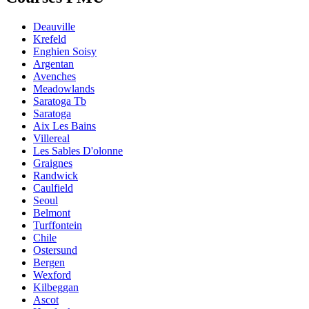
Deauville
Krefeld
Enghien Soisy
Argentan
Avenches
Meadowlands
Saratoga Tb
Saratoga
Aix Les Bains
Villereal
Les Sables D'olonne
Graignes
Randwick
Caulfield
Seoul
Belmont
Turffontein
Chile
Ostersund
Bergen
Wexford
Kilbeggan
Ascot