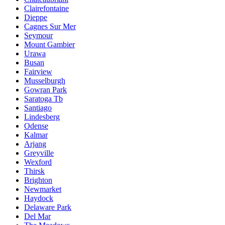
Clairefontaine
Dieppe
Cagnes Sur Mer
Seymour
Mount Gambier
Urawa
Busan
Fairview
Musselburgh
Gowran Park
Saratoga Tb
Santiago
Lindesberg
Odense
Kalmar
Arjang
Greyville
Wexford
Thirsk
Brighton
Newmarket
Haydock
Delaware Park
Del Mar