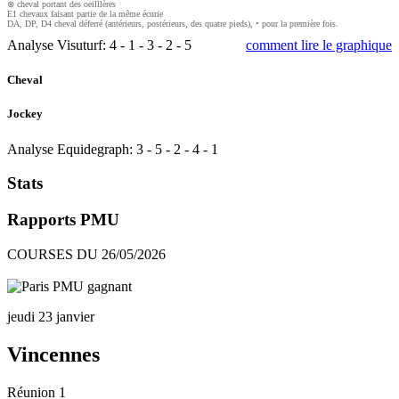
⊗ cheval portant des oeilllères
E1 chevaux faisant partie de la même écurie
DA, DP, D4 cheval déferré (antérieurs, postérieurs, des quatre pieds), • pour la première fois.
Analyse Visuturf:
4
-
1
-
3
-
2
-
5
comment lire le graphique
Cheval
Jockey
Analyse Equidegraph:
3
-
5
-
2
-
4
-
1
Stats
Rapports PMU
COURSES DU 26/05/2026
jeudi 23 janvier
Vincennes
Réunion 1