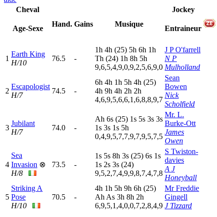
Cheval
Jockey
Hand.
Gains
Musique
Age-Sexe
Entraineur
1
h
4
h
(25)
5
h
6
h
1
h
J P O'farrell
Earth King
1
76.5
-
T
h
(24)
1
h
8
h
5
h
N P
H/10
9,6,5,4,9,0,9,2,5,6,9,0
Mulholland
Sean
6
h
4
h
1
h
5
h
4
h
(25)
Escapologist
Bowen
2
74.5
-
4
h
9
h
4
h
2
h
2
h
H/7
Nick
4,6,9,5,6,6,1,6,8,8,9,7
Scholfield
Mr. L.
A
h
6
s
(25)
1
s
5
s
3
s
3
s
Jubilant
Burke-Ott
3
74.0
-
1
s
3
s
1
s
5
h
H/7
James
0,4,9,5,7,7,9,7,9,5,7,5
Owen
S Twiston-
Sea
1
s
5
s
8
h
3
s
(25)
6
s
1
s
davies
4
Invasion
⊗
73.5
-
1
s
2
s
3
s
(24)
A J
H/8
9,5,2,7,4,9,9,8,7,4,7,8
Honeyball
Striking A
4
h
1
h
5
h
9
h
6
h
(25)
Mr Freddie
5
Pose
70.5
-
A
h
A
s
3
h
8
h
2
h
Gingell
H/10
6,9,5,1,4,0,0,7,2,8,4,9
J Tizzard