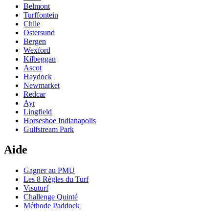
Belmont
Turffontein
Chile
Ostersund
Bergen
Wexford
Kilbeggan
Ascot
Haydock
Newmarket
Redcar
Ayr
Lingfield
Horseshoe Indianapolis
Gulfstream Park
Aide
Gagner au PMU
Les 8 Règles du Turf
Visuturf
Challenge Quinté
Méthode Paddock