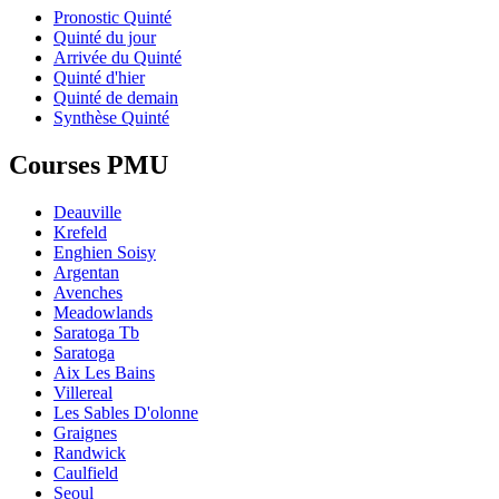
Pronostic Quinté
Quinté du jour
Arrivée du Quinté
Quinté d'hier
Quinté de demain
Synthèse Quinté
Courses PMU
Deauville
Krefeld
Enghien Soisy
Argentan
Avenches
Meadowlands
Saratoga Tb
Saratoga
Aix Les Bains
Villereal
Les Sables D'olonne
Graignes
Randwick
Caulfield
Seoul