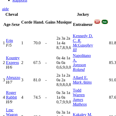
Rapports
aide
Cheval
Jockey
Corde
Hand.
Gains
Musique
Age-Sexe
Entraineur
Kennedy D.
2
a
3
a
2
a
Erin
C. R.
1
1
70.0
-
1
a
4
a
81.
F/5
McGaughey
8,7,8,9,6
III
Napolitano
Kountry
0
a
4
a
1
a
A.
2
Express
2
67.5
-
0
a
0
a
85.
Jonsson
H/6
0,6,9,0,0
Roland
2
a
1
a
2
a
Abruzzo
Allard E.
3
3
81.0
-
0
a
2
a
91.
H/7
Mark Akins
8,9,8,0,8
Todd
Roger
0
a
3
a
1
a
Warren
4
Rabbit
4
74.5
-
1
a
0
a
87.
James
H/9
0,7,9,9,0
Matheos
Lmc
0
a
3
a
1
a
Wagon
Kakaley M.