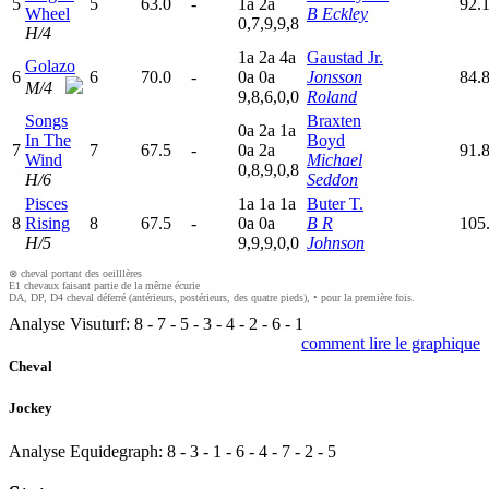
5
5
63.0
-
1
a
2
a
92.
Wheel
B Eckley
0,7,9,9,8
H/4
1
a
2
a
4
a
Gaustad Jr.
Golazo
6
6
70.0
-
0
a
0
a
Jonsson
84.
M/4
9,8,6,0,0
Roland
Songs
Braxten
0
a
2
a
1
a
In The
Boyd
7
7
67.5
-
0
a
2
a
91.
Wind
Michael
0,8,9,0,8
H/6
Seddon
Pisces
1
a
1
a
1
a
Buter T.
8
Rising
8
67.5
-
0
a
0
a
B R
105
H/5
9,9,9,0,0
Johnson
⊗ cheval portant des oeilllères
E1 chevaux faisant partie de la même écurie
DA, DP, D4 cheval déferré (antérieurs, postérieurs, des quatre pieds), • pour la première fois.
Analyse Visuturf:
8
-
7
-
5
-
3
-
4
-
2
-
6
-
1
comment lire le graphique
Cheval
Jockey
Analyse Equidegraph:
8
-
3
-
1
-
6
-
4
-
7
-
2
-
5