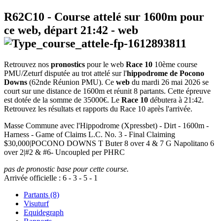
R62C10
- Course attelé sur 1600m pour
ce web, départ
21:42
-
web
Retrouvez nos
pronostics
pour le web
Race 10
10ème course
PMU/Zeturf disputée au trot attelé sur l'
hippodrome de Pocono
Downs
(62nde Réunion PMU). Ce
web
du mardi 26 mai 2026 se
court sur une distance de 1600m et réunit 8 partants. Cette épreuve
est dotée de la somme de 35000€. Le
Race 10
débutera à 21:42.
Retrouvez les résultats et rapports du Race 10 après l'arrivée.
Masse Commune avec l'Hippodrome (Xpressbet) - Dirt - 1600m -
Harness - Game of Claims L.C. No. 3 - Final Claiming
$30,000|POCONO DOWNS T Buter 8 over 4 & 7 G Napolitano 6
over 2|#2 & #6- Uncoupled per PHRC
pas de pronostic base pour cette course.
Arrivée officielle :
6
-
3
-
5
-
1
Partants (8)
Visuturf
Equidegraph