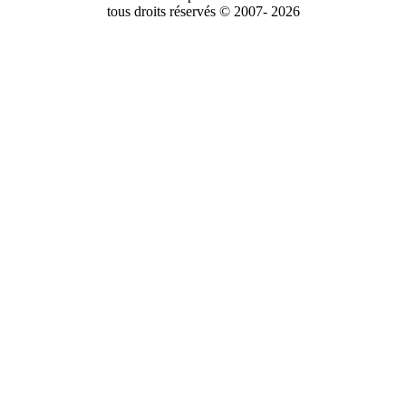
tous droits réservés © 2007- 2026