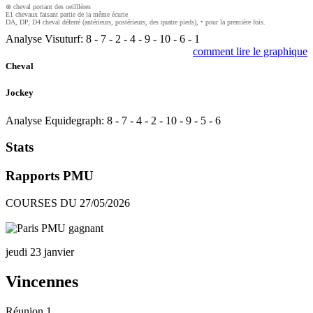
⊗ cheval portant des oeilllères
E1 chevaux faisant partie de la même écurie
DA, DP, D4 cheval déferré (antérieurs, postérieurs, des quatre pieds), • pour la première fois.
Analyse Visuturf:
8
-
7
-
2
-
4
-
9
-
10
-
6
-
1
comment lire le graphique
Cheval
Jockey
Analyse Equidegraph:
8
-
7
-
4
-
2
-
10
-
9
-
5
-
6
Stats
Rapports PMU
COURSES DU 27/05/2026
jeudi 23 janvier
Vincennes
Réunion 1