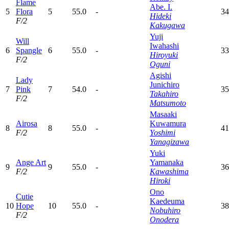
Flame
Abe. I.
5
Flora
5
55.0
-
34
Hideki
F/2
Kakugawa
Yuji
Will
Iwahashi
6
Spangle
6
55.0
-
33
Hiroyuki
F/2
Oguni
Agishi
Lady
Junichiro
7
Pink
7
54.0
-
35
Takahiro
F/2
Matsumoto
Masaaki
Airosa
Kuwamura
8
8
55.0
-
41
F/2
Yoshimi
Yanagizawa
Yuki
Ange Art
Yamanaka
9
9
55.0
-
36
F/2
Kawashima
Hiroki
Ono
Cutie
Kaedeuma
10
Hope
10
55.0
-
38
Nobuhiro
F/2
Onodera