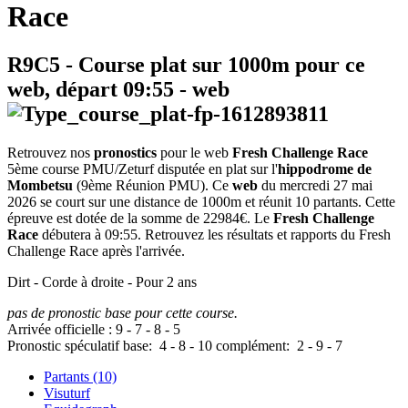
Race
R9C5
- Course plat sur 1000m pour ce
web, départ
09:55
-
web
Retrouvez nos
pronostics
pour le web
Fresh Challenge Race
5ème course PMU/Zeturf disputée en plat sur l'
hippodrome de
Mombetsu
(9ème Réunion PMU). Ce
web
du mercredi 27 mai
2026 se court sur une distance de 1000m et réunit 10 partants. Cette
épreuve est dotée de la somme de 22984€. Le
Fresh Challenge
Race
débutera à 09:55. Retrouvez les résultats et rapports du Fresh
Challenge Race après l'arrivée.
Dirt - Corde à droite - Pour 2 ans
pas de pronostic base pour cette course.
Arrivée officielle :
9
-
7
-
8
-
5
Pronostic spéculatif
base:
4
-
8
-
10
complément:
2
-
9
-
7
Partants (10)
Visuturf