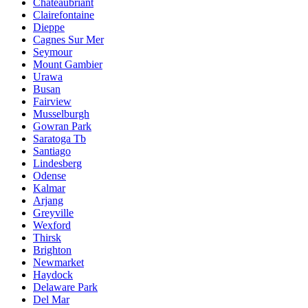
Chateaubriant
Clairefontaine
Dieppe
Cagnes Sur Mer
Seymour
Mount Gambier
Urawa
Busan
Fairview
Musselburgh
Gowran Park
Saratoga Tb
Santiago
Lindesberg
Odense
Kalmar
Arjang
Greyville
Wexford
Thirsk
Brighton
Newmarket
Haydock
Delaware Park
Del Mar