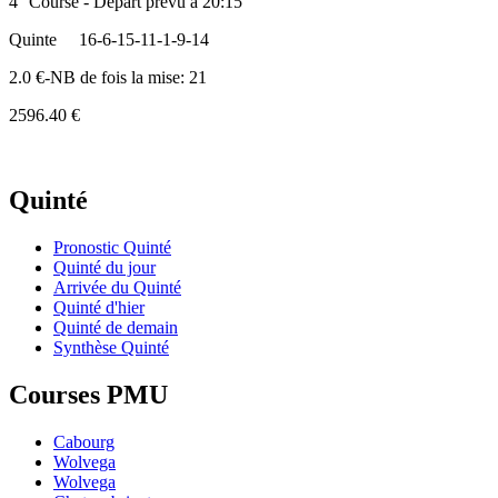
4° Course - Départ prévu à 20:15
Quinte
16-6-15-11-1-9-14
2.0 €-NB de fois la mise: 21
2596.40 €
Quinté
Pronostic Quinté
Quinté du jour
Arrivée du Quinté
Quinté d'hier
Quinté de demain
Synthèse Quinté
Courses PMU
Cabourg
Wolvega
Wolvega