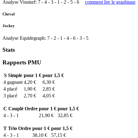
Analyse Visuturf:
7
-
4
-
3
-
1
-
2
-
5
-
6
comment lire le graphique
Cheval
Jockey
Analyse Equidegraph:
7
-
2
-
1
-
4
-
6
-
3
-
5
Stats
Rapports PMU
S
Simple
pour 1 €
pour 1,5 €
4
gagnant
4,20 €
6,30 €
4
placé
1,90 €
2,85 €
3
placé
2,70 €
4,05 €
C
Couplé Ordre
pour 1 €
pour 1,5 €
4 - 3 - 1
21,90 €
32,85 €
T
Trio Ordre
pour 1 €
pour 1,5 €
4 - 3 - 1
38,10 €
57,15 €