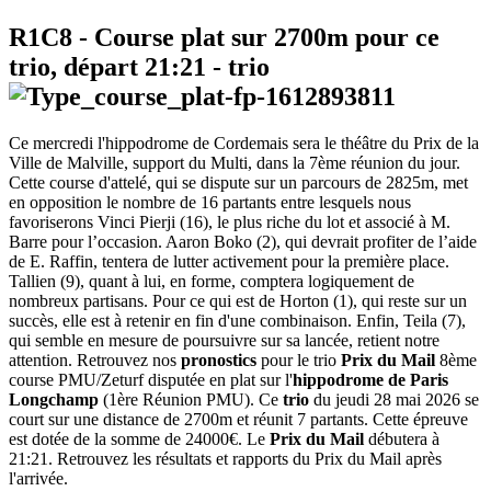
R1C8
- Course plat sur 2700m pour ce
trio, départ
21:21
-
trio
Ce mercredi l'hippodrome de Cordemais sera le théâtre du Prix de la
Ville de Malville, support du Multi, dans la 7ème réunion du jour.
Cette course d'attelé, qui se dispute sur un parcours de 2825m, met
en opposition le nombre de 16 partants entre lesquels nous
favoriserons Vinci Pierji (16), le plus riche du lot et associé à M.
Barre pour l’occasion. Aaron Boko (2), qui devrait profiter de l’aide
de E. Raffin, tentera de lutter activement pour la première place.
Tallien (9), quant à lui, en forme, comptera logiquement de
nombreux partisans. Pour ce qui est de Horton (1), qui reste sur un
succès, elle est à retenir en fin d'une combinaison. Enfin, Teila (7),
qui semble en mesure de poursuivre sur sa lancée, retient notre
attention. Retrouvez nos
pronostics
pour le trio
Prix du Mail
8ème
course PMU/Zeturf disputée en plat sur l'
hippodrome de Paris
Longchamp
(1ère Réunion PMU). Ce
trio
du jeudi 28 mai 2026 se
court sur une distance de 2700m et réunit 7 partants. Cette épreuve
est dotée de la somme de 24000€. Le
Prix du Mail
débutera à
21:21. Retrouvez les résultats et rapports du Prix du Mail après
l'arrivée.