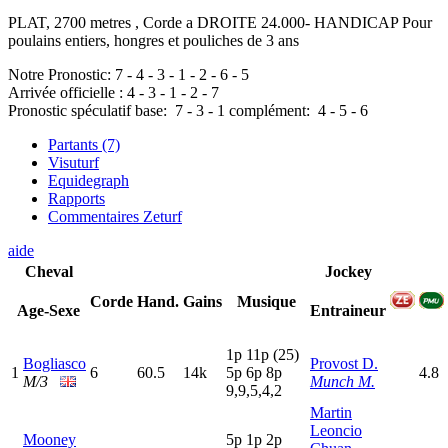
PLAT, 2700 metres , Corde a DROITE 24.000- HANDICAP Pour
poulains entiers, hongres et pouliches de 3 ans
Notre Pronostic:
7
-
4
-
3
-
1
-
2
-
6
-
5
Arrivée officielle :
4
-
3
-
1
-
2
-
7
Pronostic spéculatif
base:
7
-
3
-
1
complément:
4
-
5
-
6
Partants (7)
Visuturf
Equidegraph
Rapports
Commentaires Zeturf
aide
Cheval
Jockey
Corde
Hand.
Gains
Musique
Age-Sexe
Entraineur
1
p
11p
(25)
Bogliasco
Provost D.
1
6
60.5
14k
5
p
6
p
8
p
4.8
M/3
Munch M.
9,9,5,4,2
Martin
Leoncio
Mooney
5
p
1
p
2
p