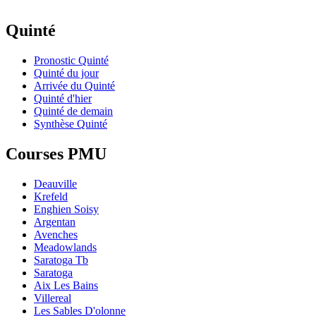
Quinté
Pronostic Quinté
Quinté du jour
Arrivée du Quinté
Quinté d'hier
Quinté de demain
Synthèse Quinté
Courses PMU
Deauville
Krefeld
Enghien Soisy
Argentan
Avenches
Meadowlands
Saratoga Tb
Saratoga
Aix Les Bains
Villereal
Les Sables D'olonne