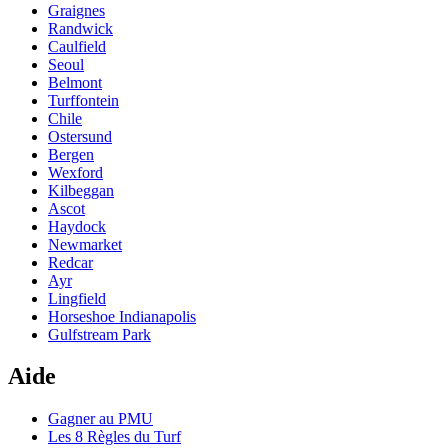
Graignes
Randwick
Caulfield
Seoul
Belmont
Turffontein
Chile
Ostersund
Bergen
Wexford
Kilbeggan
Ascot
Haydock
Newmarket
Redcar
Ayr
Lingfield
Horseshoe Indianapolis
Gulfstream Park
Aide
Gagner au PMU
Les 8 Règles du Turf