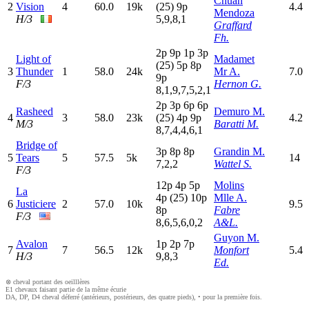
Chuan
2
Vision
4
60.0
19k
(25)
9
p
4.4
Mendoza
H/3
5,9,8,1
Graffard
Fh.
2
p
9
p
1
p
3
p
Light of
Madamet
(25)
5
p
8
p
3
Thunder
1
58.0
24k
Mr A.
7.0
9
p
F/3
Hernon G.
8,1,9,7,5,2,1
2
p
3
p
6
p
6
p
Rasheed
Demuro M.
4
3
58.0
23k
(25)
4
p
9
p
4.2
M/3
Baratti M.
8,7,4,4,6,1
Bridge of
3
p
8
p
8
p
Grandin M.
5
Tears
5
57.5
5k
14
7,2,2
Wattel S.
F/3
12p
4
p
5
p
Molins
La
4
p
(25)
10p
Mlle A.
6
Justiciere
2
57.0
10k
9.5
8
p
Fabre
F/3
8,6,5,6,0,2
A&L.
Guyon M.
Avalon
1
p
2
p
7
p
7
7
56.5
12k
Monfort
5.4
H/3
9,8,3
Ed.
⊗ cheval portant des oeilllères
E1 chevaux faisant partie de la même écurie
DA, DP, D4 cheval déferré (antérieurs, postérieurs, des quatre pieds), • pour la première fois.