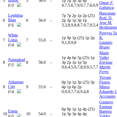
Bomb
5
5
56.0
-
1
p
1
p
3
p
3
p
4
p
Omar F.
4,7,5,6,7,9,9,7,7,6,0,9
F/3
Labanca
Bascunan
Legitima
7
p
7
p
2
p
1
p
2
p
(25)
Rod. D.
Blan
6
6
56.0
-
2
p
3
p
1
p
3
p
1
p
Jose M.
3,3,8,9,8,8,7,9,7,9,5,4
F/5
Berdezaga
Pereyra Tu
White
1
p
9
p
1
p
(25)
1
p
2
p
R.
Lotus
7
7
55.0
-
9,1,9,9,8
Lautaro
F/4
Bruno
Marie
1
p
4
p
6
p
5
p
(25)
1
p
Vallet
Naimabad
8
8
58.0
-
3
p
2
p
1
p
1
p
5
p
Enrique
F/5
9,6,4,5,9,7,8,9,9,5,7,7
Martin
Ferro
Yovani
Arkansas
0
p
1
p
1
p
3
p
(25)
3
p
Flores-
City
9
9
55.0
-
4
p
1
p
6
p
2
p
Minos
0,9,9,7,7,6,9,4,8
Eduardo G
F/4
Accosano
Gustavo
Enrique
6
p
0
p
1
p
1
p
4
p
(25)
Eneta
Barrera
10
10
54.0
-
1
p
3
p
3
p
4
p
4
p
Valdes
F/5