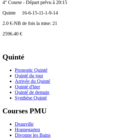
4° Course - Départ prévu à 20:15
Quinte
16-6-15-11-1-9-14
2.0 €-NB de fois la mise: 21
2596.40 €
Quinté
Pronostic Quinté
Quinté du jour
Arrivée du Quinté
Quinté d'hier
Quinté de demain
Synthèse Quinté
Courses PMU
Deauville
Hoppegarten
Divonne les Bains