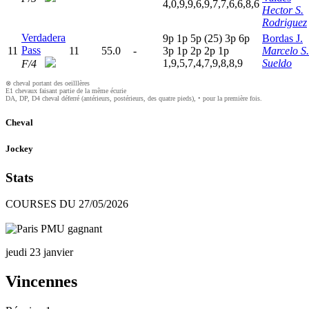
4,0,9,9,6,9,7,7,6,6,8,6
Hector S.
Rodriguez
Verdadera
9
p
1
p
5
p
(25)
3
p
6
p
Bordas J.
Pass
11
11
55.0
-
3
p
1
p
2
p
2
p
1
p
Marcelo S.
1,9,5,7,4,7,9,8,8,9
Sueldo
F/4
⊗ cheval portant des oeilllères
E1 chevaux faisant partie de la même écurie
DA, DP, D4 cheval déferré (antérieurs, postérieurs, des quatre pieds), • pour la première fois.
Cheval
Jockey
Stats
COURSES DU 27/05/2026
jeudi 23 janvier
Vincennes