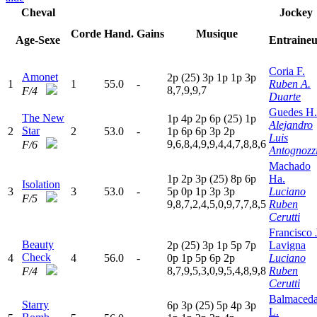
Cheval
Jockey
Corde
Hand.
Gains
Musique
Age-Sexe
Entraine
Coria F.
Amonet
2
p
(25)
3
p
1
p
1
p
3
p
1
1
55.0
-
Ruben A.
8,7,9,9,7
F/4
Duarte
Guedes H.
The New
1
p
4
p
2
p
6
p
(25)
1
p
Alejandro
Star
2
2
53.0
-
1
p
6
p
6
p
3
p
2
p
Luis
9,6,8,4,9,9,4,4,7,8,8,6
F/6
Antognozz
Machado
1
p
2
p
3
p
(25)
8
p
6
p
Ha.
Isolation
3
3
53.0
-
5
p
0
p
1
p
3
p
3
p
Luciano
F/5
9,8,7,2,4,5,0,9,7,7,8,5
Ruben
Cerutti
Francisco 
Beauty
2
p
(25)
3
p
1
p
5
p
7
p
Lavigna
Check
4
4
56.0
-
0
p
1
p
5
p
6
p
2
p
Luciano
8,7,9,5,3,0,9,5,4,8,9,8
Ruben
F/4
Cerutti
Balmaced
Starry
6
p
3
p
(25)
5
p
4
p
3
p
L.