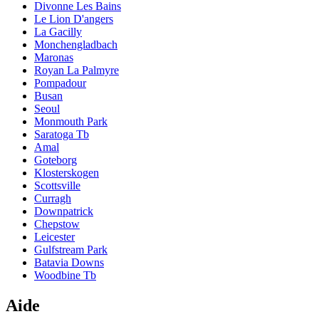
Divonne Les Bains
Le Lion D'angers
La Gacilly
Monchengladbach
Maronas
Royan La Palmyre
Pompadour
Busan
Seoul
Monmouth Park
Saratoga Tb
Amal
Goteborg
Klosterskogen
Scottsville
Curragh
Downpatrick
Chepstow
Leicester
Gulfstream Park
Batavia Downs
Woodbine Tb
Aide