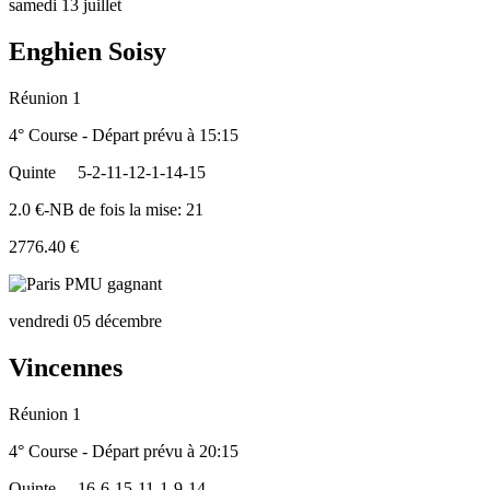
samedi 13 juillet
Enghien Soisy
Réunion 1
4° Course - Départ prévu à 15:15
Quinte
5-2-11-12-1-14-15
2.0 €-NB de fois la mise: 21
2776.40 €
vendredi 05 décembre
Vincennes
Réunion 1
4° Course - Départ prévu à 20:15
Quinte
16-6-15-11-1-9-14