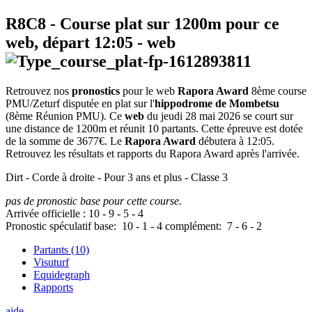
R8C8
- Course plat sur 1200m pour ce
web, départ
12:05
-
web
Retrouvez nos
pronostics
pour le web
Rapora Award
8ème course
PMU/Zeturf disputée en plat sur l'
hippodrome de Mombetsu
(8ème Réunion PMU). Ce
web
du jeudi 28 mai 2026 se court sur
une distance de 1200m et réunit 10 partants. Cette épreuve est dotée
de la somme de 3677€. Le
Rapora Award
débutera à 12:05.
Retrouvez les résultats et rapports du Rapora Award après l'arrivée.
Dirt - Corde à droite - Pour 3 ans et plus - Classe 3
pas de pronostic base pour cette course.
Arrivée officielle :
10
-
9
-
5
-
4
Pronostic spéculatif
base:
10
-
1
-
4
complément:
7
-
6
-
2
Partants (10)
Visuturf
Equidegraph
Rapports
aide