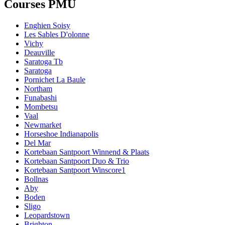
Courses PMU
Enghien Soisy
Les Sables D'olonne
Vichy
Deauville
Saratoga Tb
Saratoga
Pornichet La Baule
Northam
Funabashi
Mombetsu
Vaal
Newmarket
Horseshoe Indianapolis
Del Mar
Kortebaan Santpoort Winnend & Plaats
Kortebaan Santpoort Duo & Trio
Kortebaan Santpoort Winscore1
Bollnas
Aby
Boden
Sligo
Leopardstown
Brighton