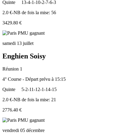
Quinte
13-4-1-10-2-7-6-3
2.0 €-NB de fois la mise: 56
3429.80 €
samedi 13 juillet
Enghien Soisy
Réunion 1
4° Course - Départ prévu à 15:15
Quinte
5-2-11-12-1-14-15
2.0 €-NB de fois la mise: 21
2776.40 €
vendredi 05 décembre