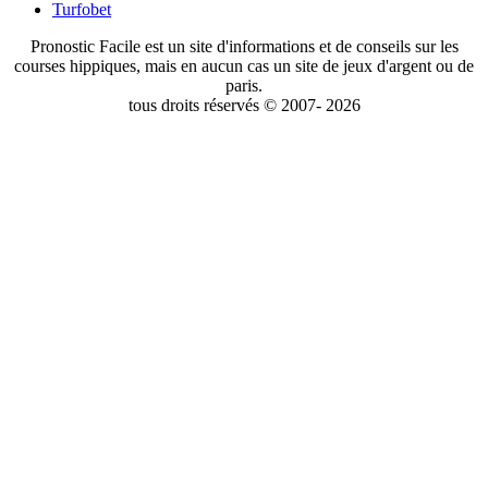
Turfobet
Pronostic Facile est un site d'informations et de conseils sur les
courses hippiques, mais en aucun cas un site de jeux d'argent ou de
paris.
tous droits réservés © 2007- 2026