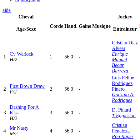
aide
Cheval
Jockey
Corde
Hand.
Gains
Musique
Age-Sexe
Entraineur
Cristian Diaz
Alvear
Cv Warlock
Enrique
1
1
56.0
-
H/2
Manuel
Becar
Barraza
Luis Felipe
Rodriguez
First Down Draw
2
2
56.0
-
Pinero
F/2
Gonzalo A.
Rodriguez
Dashing For A
D. Pinard
3
Kiss
3
56.0
-
T Eggleston
H/2
Cristian
Mr Nasty
4
4
56.0
-
Penaloza
M/2
Ron Raper