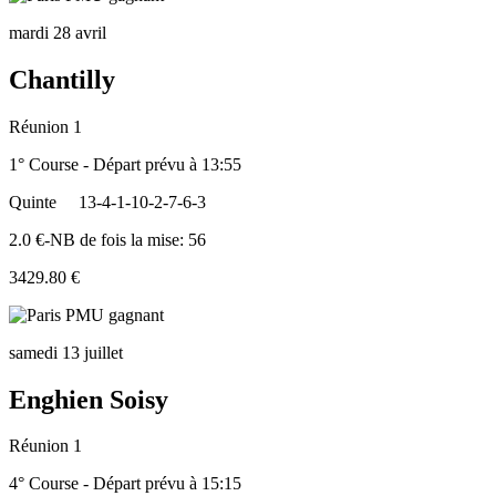
mardi 28 avril
Chantilly
Réunion 1
1° Course - Départ prévu à 13:55
Quinte
13-4-1-10-2-7-6-3
2.0 €-NB de fois la mise: 56
3429.80 €
samedi 13 juillet
Enghien Soisy
Réunion 1
4° Course - Départ prévu à 15:15