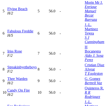
Morin Mr J.
Enrique
Flying Beach
5
5
56.0
-
Manuel
H/2
Becar
Barraza
J.-L.
Martinez
Fabulous Freddie
6
6
56.0
-
Tejera
H/5
S J
Cunningham
H
Iriss Rose
Bocanegra
7
7
56.0
-
F/2
Aldo J. Sosa
Perez
Cristian Diaz
Streakinbyetheboys
8
8
56.0
-
Alvear
F/2
T Eggleston
Thee Warden
G. Gomez
9
9
56.0
-
H/2
Bertrell Vaz
Quinteros R.
Candy On Fire
10
10
56.0
-
R R
H/2
Rodriguez
J.-L.