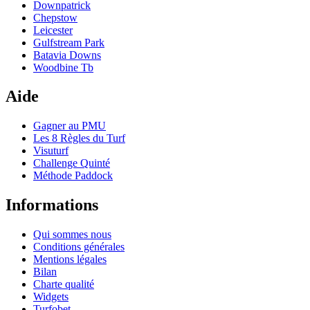
Downpatrick
Chepstow
Leicester
Gulfstream Park
Batavia Downs
Woodbine Tb
Aide
Gagner au PMU
Les 8 Règles du Turf
Visuturf
Challenge Quinté
Méthode Paddock
Informations
Qui sommes nous
Conditions générales
Mentions légales
Bilan
Charte qualité
Widgets
Turfobet