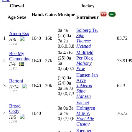
Cheval
Jockey
Hand.
Gains
Musique
Age-Sexe
Entraineur
0
a
4
a
Solberg Te.
Amon Esp
(25)
0
a
Silje
1
1640
16k
83.72
H/6
7
a
2
a
Therese
1'13"8
0,6,0,3,8
Heistad
0
a
4
a
6
a
Midtfjeld
Bee My
(25)
0
a
Per Oleg
Clementine
2
1640
27k
73.919
5
a
Mahony
F/4
0,6,4,0,5
Paw
1'13"1
Hansen Jan
(25)
0
a
Arve
Bertoni
(24)
0
a
3
1640
20k
Juklerod
62.3
H/14
0
a
3
a
7
a
Stine
1'13"7
0,0,0,7,3
Hansen
Vachet
Broad
0
a
0
a
3
a
Holmgren
Cody
4
1640
-
1
a
4
a
Mlle V.
76.72
H/5
0,0,7,9,6
Hoel Atle
1'14"6
Gustav
Kjenner