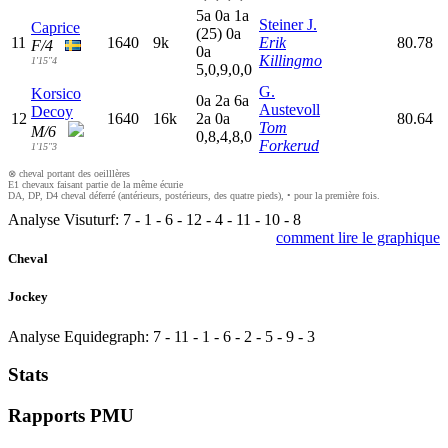
5
a
0
a
1
a
Steiner J.
Caprice
(25)
0
a
11
1640
9k
Erik
80.78
F/4
0
a
Killingmo
1'15"4
5,0,9,0,0
G.
Korsico
0
a
2
a
6
a
Austevoll
Decoy
12
1640
16k
2
a
0
a
80.64
Tom
M/6
0,8,4,8,0
Forkerud
1'15"3
⊗ cheval portant des oeilllères
E1 chevaux faisant partie de la même écurie
DA, DP, D4 cheval déferré (antérieurs, postérieurs, des quatre pieds), • pour la première fois.
Analyse Visuturf:
7
-
1
-
6
-
12
-
4
-
11
-
10
-
8
comment lire le graphique
Cheval
Jockey
Analyse Equidegraph:
7
-
11
-
1
-
6
-
2
-
5
-
9
-
3
Stats
Rapports PMU