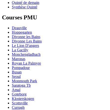
Quinté de demain
Synthèse Quinté
Courses PMU
Deauville
Hoppegarten
Divonne les Bains
Divonne Les Bains
Le Lion D'angers
La Gacilly
Monchengladbach
Maronas
Royan La Palmyre
Pompadour
Busan
Seoul
Monmouth Park
Saratoga Tb
Amal
Goteborg
Klosterskogen
Scottsville
Curragh