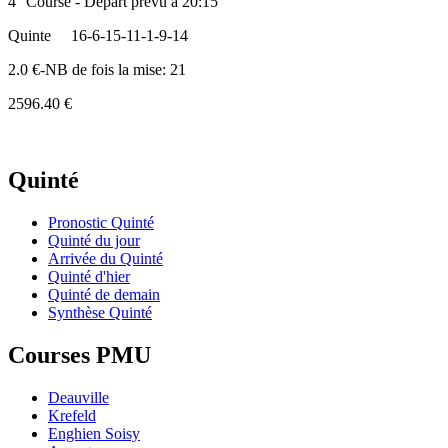
4° Course - Départ prévu à 20:15
Quinte
16-6-15-11-1-9-14
2.0 €-NB de fois la mise: 21
2596.40 €
Quinté
Pronostic Quinté
Quinté du jour
Arrivée du Quinté
Quinté d'hier
Quinté de demain
Synthèse Quinté
Courses PMU
Deauville
Krefeld
Enghien Soisy