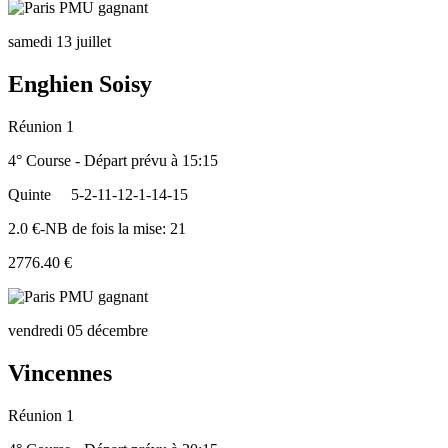
samedi 13 juillet
Enghien Soisy
Réunion 1
4° Course - Départ prévu à 15:15
Quinte
5-2-11-12-1-14-15
2.0 €-NB de fois la mise: 21
2776.40 €
vendredi 05 décembre
Vincennes
Réunion 1