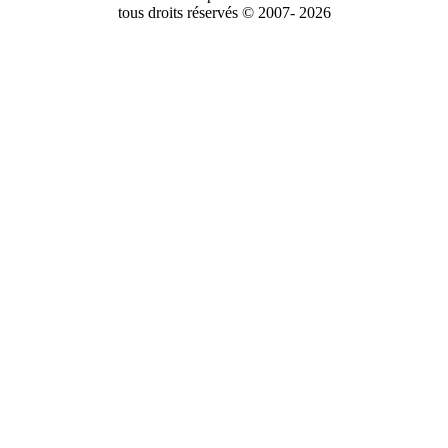
tous droits réservés © 2007- 2026