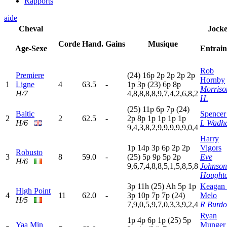
Rapports
aide
Cheval
Jock
Corde
Hand.
Gains
Musique
Age-Sexe
Entrai
Rob
Premiere
(24)
16p
2
p
2
p
2
p
2
p
Hornby
1
Ligne
4
63.5
-
1
p
3
p
(23)
6
p
8
p
Morriso
H/7
4,8,8,8,8,9,7,4,2,6,8,2
H.
(25)
11p
6
p
7
p
(24)
Baltic
Spencer 
2
2
62.5
-
2
p
8
p
1
p
1
p
1
p
1
p
H/6
L Wadh
9,4,3,8,2,9,9,9,9,9,0,4
Harry
1
p
14p
3
p
6
p
2
p
2
p
Vigors
Robusto
3
8
59.0
-
(25)
5
p
9
p
5
p
2
p
Eve
H/6
9,6,7,4,8,8,5,1,5,8,5,8
Johnson
Hought
3
p
11h
(25)
A
h
5
p
1
p
Keagan
High Point
4
11
62.0
-
3
p
10p
7
p
7
p
(24)
Melo
H/5
7,9,0,5,9,7,0,3,3,9,2,4
R Burd
Ryan
1
p
4
p
6
p
1
p
(25)
5
p
Yaa Min
Munger