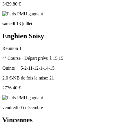
3429.80 €
samedi 13 juillet
Enghien Soisy
Réunion 1
4° Course - Départ prévu à 15:15
Quinte
5-2-11-12-1-14-15
2.0 €-NB de fois la mise: 21
2776.40 €
vendredi 05 décembre
Vincennes