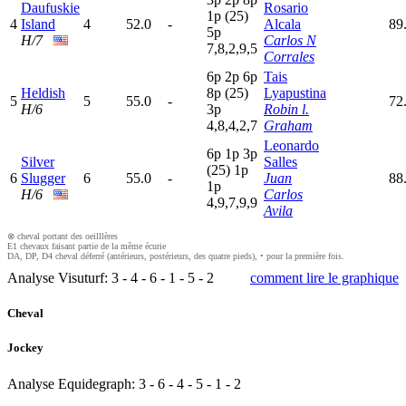
Daufuskie
Rosario
1
p
(25)
4
Island
4
52.0
-
Alcala
89
5
p
H/7
Carlos N
7,8,2,9,5
Corrales
6
p
2
p
6
p
Tais
Heldish
8
p
(25)
Lyapustina
5
5
55.0
-
72
H/6
3
p
Robin l.
4,8,4,2,7
Graham
Leonardo
6
p
1
p
3
p
Silver
Salles
(25)
1
p
6
Slugger
6
55.0
-
Juan
88
1
p
H/6
Carlos
4,9,7,9,9
Avila
⊗ cheval portant des oeilllères
E1 chevaux faisant partie de la même écurie
DA, DP, D4 cheval déferré (antérieurs, postérieurs, des quatre pieds), • pour la première fois.
Analyse Visuturf:
3
-
4
-
6
-
1
-
5
-
2
comment lire le graphique
Cheval
Jockey
Analyse Equidegraph:
3
-
6
-
4
-
5
-
1
-
2