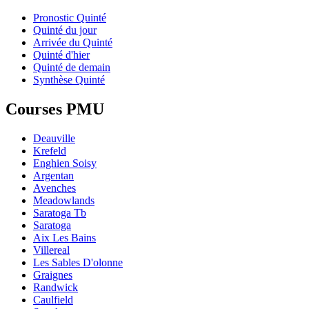
Pronostic Quinté
Quinté du jour
Arrivée du Quinté
Quinté d'hier
Quinté de demain
Synthèse Quinté
Courses PMU
Deauville
Krefeld
Enghien Soisy
Argentan
Avenches
Meadowlands
Saratoga Tb
Saratoga
Aix Les Bains
Villereal
Les Sables D'olonne
Graignes
Randwick
Caulfield