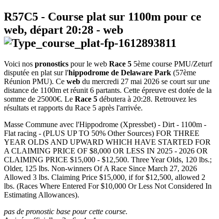
R57C5
- Course plat sur 1100m pour ce
web, départ
20:28
-
web
Voici nos
pronostics
pour le web
Race 5
5ème course PMU/Zeturf
disputée en plat sur l'
hippodrome de Delaware Park
(57ème
Réunion PMU). Ce
web
du mercredi 27 mai 2026 se court sur une
distance de 1100m et réunit 6 partants. Cette épreuve est dotée de la
somme de 25000€. Le
Race 5
débutera à 20:28. Retrouvez les
résultats et rapports du Race 5 après l'arrivée.
Masse Commune avec l'Hippodrome (Xpressbet) - Dirt - 1100m -
Flat racing - (PLUS UP TO 50% Other Sources) FOR THREE
YEAR OLDS AND UPWARD WHICH HAVE STARTED FOR
A CLAIMING PRICE OF $8,000 OR LESS IN 2025 - 2026 OR
CLAIMING PRICE $15,000 - $12,500. Three Year Olds, 120 lbs.;
Older, 125 lbs. Non-winners Of A Race Since March 27, 2026
Allowed 3 lbs. Claiming Price $15,000, if for $12,500, allowed 2
lbs. (Races Where Entered For $10,000 Or Less Not Considered In
Estimating Allowances).
pas de pronostic base pour cette course.