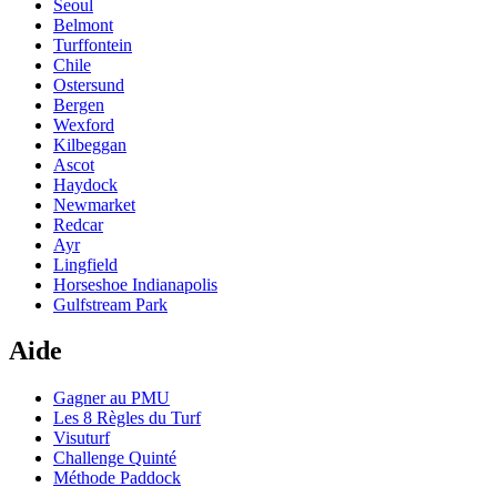
Seoul
Belmont
Turffontein
Chile
Ostersund
Bergen
Wexford
Kilbeggan
Ascot
Haydock
Newmarket
Redcar
Ayr
Lingfield
Horseshoe Indianapolis
Gulfstream Park
Aide
Gagner au PMU
Les 8 Règles du Turf
Visuturf
Challenge Quinté
Méthode Paddock