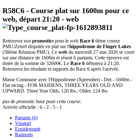
R58C6
- Course plat sur 1600m pour ce
web, départ
21:20
-
web
Retrouvez nos
pronostics
pour le web
Race 6
6ème course
PMU/Zeturf disputée en plat sur l'
hippodrome de Finger Lakes
(58ème Réunion PMU). Ce
web
du mercredi 27 mai 2026 se court
sur une distance de 1600m et réunit 6 partants. Cette épreuve est
dotée de la somme de 32600€. Le
Race 6
débutera à 21:20.
Retrouvez les résultats et rapports du Race 6 après l'arrivée.
Masse Commune avec l'Hippodrome (Xpressbet) - Dirt - 1600m -
Flat racing - FOR MAIDENS, THREE YEARS OLD AND
UPWARD. Three Year Olds, 120 lbs.; Older, 124 lbs.
pas de pronostic base pour cette course.
Arrivée officielle :
6
-
2
-
5
-
1
Partants (6)
Visuturf
Equidegraph
Rapports