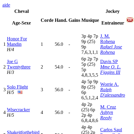
aide
Cheval
Jockey
Corde
Hand.
Gains
Musique
Age-Sexe
Entraineur
3
p
4
p
7
p
J. M.
Honor For
9
p
(25)
Rohena
1
Mandin
1
56.0
-
9
p
Rafael Jose
H/4
7,6,3,1,1
Rohena
6
p
2
p
7
p
Joe G
Davis SP
5
p
(25)
2
Twentythree
2
54.0
-
Mme O. L.
5
p
H/3
Figgins III
4,8,3,5,5
4
p
5
p
9
p
Worrie A.
Solo Flight
8
p
(25)
3
3
56.0
-
Ralph
H/5
6
p
D'alessandro
6,5,1,2,4
4
p
2
p
M. Cruz
Wisecracker
(25)
6
p
4
4
56.0
-
Ashtyn
H/5
2
p
4
p
Reedy
6,8,4,8,6
4
p
4
p
Carlos Saul
Shakeitforthebird
(25)
2
p