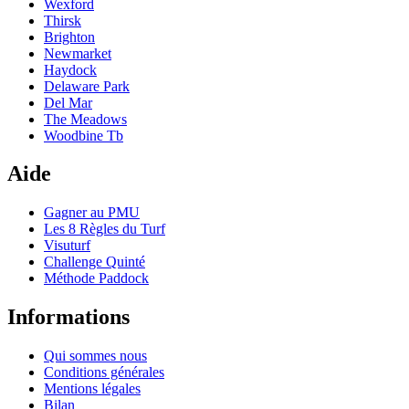
Wexford
Thirsk
Brighton
Newmarket
Haydock
Delaware Park
Del Mar
The Meadows
Woodbine Tb
Aide
Gagner au PMU
Les 8 Règles du Turf
Visuturf
Challenge Quinté
Méthode Paddock
Informations
Qui sommes nous
Conditions générales
Mentions légales
Bilan