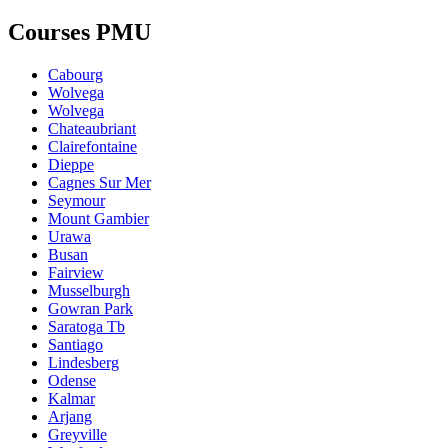
Courses PMU
Cabourg
Wolvega
Wolvega
Chateaubriant
Clairefontaine
Dieppe
Cagnes Sur Mer
Seymour
Mount Gambier
Urawa
Busan
Fairview
Musselburgh
Gowran Park
Saratoga Tb
Santiago
Lindesberg
Odense
Kalmar
Arjang
Greyville