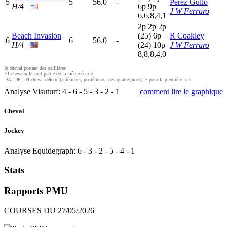
5
5
56.0
-
Perez Gullo
H/4
6
p
9
p
J W Ferraro
6,6,8,4,1
2
p
2
p
2
p
Beach Invasion
(25)
6
p
R Coakley
6
6
56.0
-
H/4
(24)
10p
J W Ferraro
8,8,8,4,0
⊗ cheval portant des oeilllères
E1 chevaux faisant partie de la même écurie
DA, DP, D4 cheval déferré (antérieurs, postérieurs, des quatre pieds), • pour la première fois.
Analyse Visuturf:
4
-
6
-
5
-
3
-
2
-
1
comment lire le graphique
Cheval
Jockey
Analyse Equidegraph:
6
-
3
-
2
-
5
-
4
-
1
Stats
Rapports PMU
COURSES DU 27/05/2026