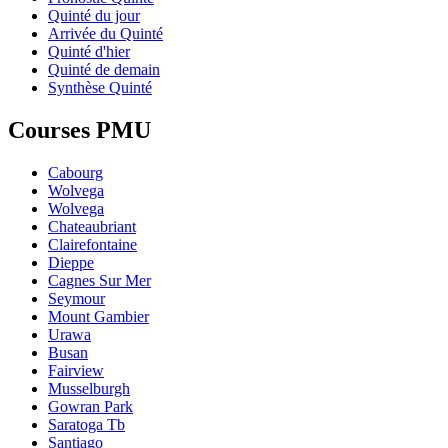
Quinté du jour
Arrivée du Quinté
Quinté d'hier
Quinté de demain
Synthèse Quinté
Courses PMU
Cabourg
Wolvega
Wolvega
Chateaubriant
Clairefontaine
Dieppe
Cagnes Sur Mer
Seymour
Mount Gambier
Urawa
Busan
Fairview
Musselburgh
Gowran Park
Saratoga Tb
Santiago