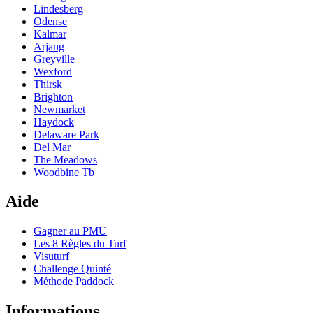
Lindesberg
Odense
Kalmar
Arjang
Greyville
Wexford
Thirsk
Brighton
Newmarket
Haydock
Delaware Park
Del Mar
The Meadows
Woodbine Tb
Aide
Gagner au PMU
Les 8 Règles du Turf
Visuturf
Challenge Quinté
Méthode Paddock
Informations