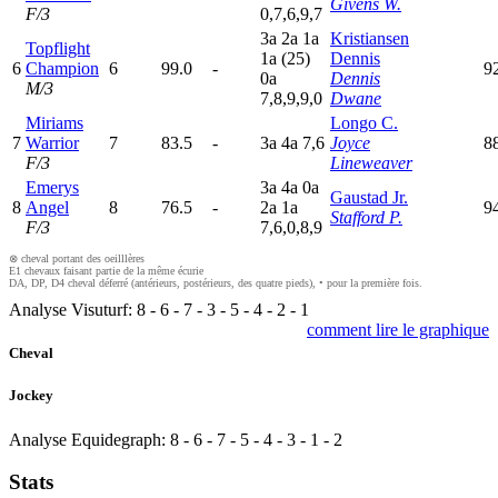
Givens W.
F/3
0,7,6,9,7
3
a
2
a
1
a
Kristiansen
Topflight
1
a
(25)
Dennis
6
Champion
6
99.0
-
9
0
a
Dennis
M/3
7,8,9,9,0
Dwane
Miriams
Longo C.
7
Warrior
7
83.5
-
3
a
4
a
7,6
Joyce
8
F/3
Lineweaver
Emerys
3
a
4
a
0
a
Gaustad Jr.
8
Angel
8
76.5
-
2
a
1
a
9
Stafford P.
F/3
7,6,0,8,9
⊗ cheval portant des oeilllères
E1 chevaux faisant partie de la même écurie
DA, DP, D4 cheval déferré (antérieurs, postérieurs, des quatre pieds), • pour la première fois.
Analyse Visuturf:
8
-
6
-
7
-
3
-
5
-
4
-
2
-
1
comment lire le graphique
Cheval
Jockey
Analyse Equidegraph:
8
-
6
-
7
-
5
-
4
-
3
-
1
-
2
Stats