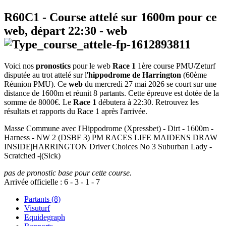
R60C1
- Course attelé sur 1600m pour ce
web, départ
22:30
-
web
Voici nos
pronostics
pour le web
Race 1
1ère course PMU/Zeturf
disputée au trot attelé sur l'
hippodrome de Harrington
(60ème
Réunion PMU). Ce
web
du mercredi 27 mai 2026 se court sur une
distance de 1600m et réunit 8 partants. Cette épreuve est dotée de la
somme de 8000€. Le
Race 1
débutera à 22:30. Retrouvez les
résultats et rapports du Race 1 après l'arrivée.
Masse Commune avec l'Hippodrome (Xpressbet) - Dirt - 1600m -
Harness - NW 2 (DSBF 3) PM RACES LIFE MAIDENS DRAW
INSIDE|HARRINGTON Driver Choices No 3 Suburban Lady -
Scratched -|(Sick)
pas de pronostic base pour cette course.
Arrivée officielle :
6
-
3
-
1
-
7
Partants (8)
Visuturf
Equidegraph