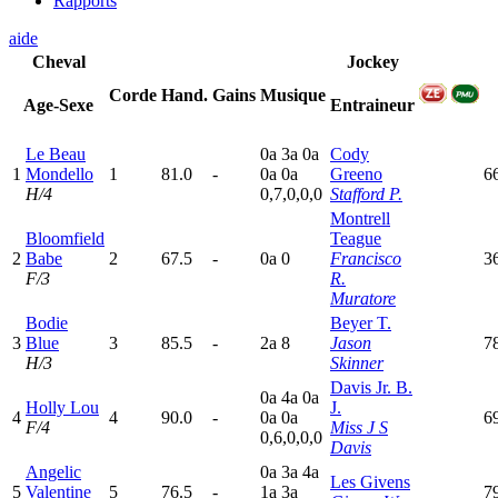
Rapports
aide
Cheval
Jockey
Corde
Hand.
Gains
Musique
Age-Sexe
Entraineur
Le Beau
0
a
3
a
0
a
Cody
1
Mondello
1
81.0
-
0
a
0
a
Greeno
6
H/4
0,7,0,0,0
Stafford P.
Montrell
Bloomfield
Teague
2
Babe
2
67.5
-
0
a
0
Francisco
3
F/3
R.
Muratore
Bodie
Beyer T.
3
Blue
3
85.5
-
2
a
8
Jason
7
H/3
Skinner
Davis Jr. B.
0
a
4
a
0
a
Holly Lou
J.
4
4
90.0
-
0
a
0
a
6
F/4
Miss J S
0,6,0,0,0
Davis
Angelic
0
a
3
a
4
a
Les Givens
5
Valentine
5
76.5
-
1
a
3
a
7