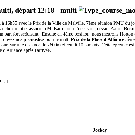
ulti, départ
12:18
-
multi
edi à 16h55 avec le Prix de la Ville de Malville, 7ème réunion PMU du j
s riche du lot et associé à M. Barre pour l’occasion, devant Aaron Boko (2
 un pari fort séduisant . Ensuite en 4ème position, nous mettrons Horton (
Retrouvez nos
pronostics
pour le multi
Prix de la Place d'Alliance
3ème 
ourt sur une distance de 2600m et réunit 10 partants. Cette épreuve e
e d'Alliance après l'arrivée.
9
-
1
Jockey