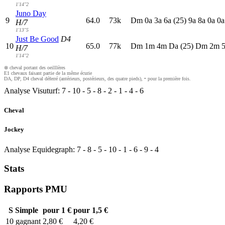
1'14"2
Juno Day
9
64.0
73k
D
m
0
a
3
a
6
a
(25)
9
a
8
a
0
a
0
H/7
1'13"5
Just Be Good
D4
10
65.0
77k
D
m
1
m
4
m
D
a
(25)
D
m
2
m
H/7
1'14"2
⊗ cheval portant des oeilllères
E1 chevaux faisant partie de la même écurie
DA, DP, D4 cheval déferré (antérieurs, postérieurs, des quatre pieds), • pour la première fois.
Analyse Visuturf:
7
-
10
-
5
-
8
-
2
-
1
-
4
-
6
Cheval
Jockey
Analyse Equidegraph:
7
-
8
-
5
-
10
-
1
-
6
-
9
-
4
Stats
Rapports PMU
S
Simple
pour 1 €
pour 1,5 €
10
gagnant
2,80 €
4,20 €