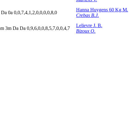
Hanna Huygens 60 Kg M.
a
D
a
0
a
0,0,7,4,1,2,0,0,0,0,8,0
Crebas B.J.
Lelievre J. B.
5
m
3
m
D
a
D
a
0,9,6,0,0,8,5,7,0,0,4,7
Bizoux O.