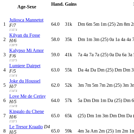
Hand.
Gains
Age-Sexe
Juliosca Mannetot
1
64.0
31k
D
m
6
m
5
m
1
m
(25)
2
m
8
m
2
F/7
1'15"4
Kilyan du Fosse
2
58.0
35k
D
m
1
m
3
m
(25)
0
a
1
a
4
a
4
a
H/6
1'20"9
Kalypso Mi Amor
3
59.0
41k
7
a
4
a
7
a
7
a
(25)
0
a
D
a
6
a
3
a
F/6
1'13"5
Lumiere Dairpet
4
63.0
55k
D
a
4
a
D
a
D
m
(25)
D
m
D
m
3
F/5
1'14"4
Joke du Houssel
5
62.0
52k
3
m
7
m
5
m
7
m
2
m
(25)
3
m
3
H/7
1'14"4
Love Me de Cerisy
6
64.0
57k
5
a
D
m
D
m
1
m
D
a
(25)
D
m
6
H/5
1'14"8
Kingalo du Chene
7
65.0
65k
(25)
D
m
1
m
3
m
D
m
D
m
D
a
H/6
1'13"1
Le Tresor Kraailo
D4
8
65.0
59k
4
m
3
a
A
m
2
m
(25)
1
m
2
m
1
H/5