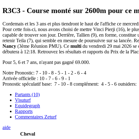
R3C3
- Course monté sur 2600m pour ce m
Cordemais et les 3 ans et plus tiendront le haut de l'affiche ce mercr
Pour cette fois-ci, nous avons choisi de mettre Vinci Pierji (16), le plu
capable de trouver son jour. Derrière, Tallien (9), en forme, constitue
retenir Teila (7), qui semble en mesure de poursuivre sur sa lancée. 
Nancy
(3ème Réunion PMU). Ce
multi
du vendredi 29 mai 2026 se c
débutera à 12:18. Retrouvez les résultats et rapports du Prix de la Plac
Pour 5, 6 et 7 ans, n'ayant pas gagné 69.000.
Notre Pronostic:
7
-
10
-
8
-
5
-
1
-
2
-
6
-
4
Arrivée officielle :
10
-
7
-
6
-
9
-
1
Pronostic spéculatif
base:
7
-
10
-
8
complément:
4
-
5
-
6
outsiders:
Partants (10)
Visuturf
Equidegraph
Rapports
Commentaires Zeturf
aide
Cheval