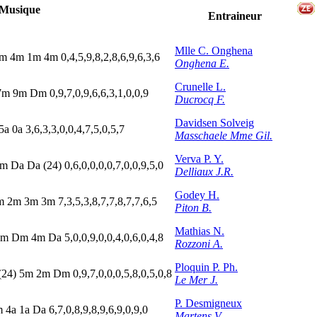
Musique
Entraineur
Mlle C. Onghena
m
4
m
1
m
4
m
0,4,5,9,8,2,8,6,9,6,3,6
Onghena E.
Crunelle L.
7
m
9
m
D
m
0,9,7,0,9,6,6,3,1,0,0,9
Ducrocq F.
Davidsen Solveig
5
a
0
a
3,6,3,3,0,0,4,7,5,0,5,7
Masschaele Mme Gil.
Verva P. Y.
m
D
a
D
a
(24)
0,6,0,0,0,0,7,0,0,9,5,0
Delliaux J.R.
Godey H.
m
2
m
3
m
3
m
7,3,5,3,8,7,7,8,7,7,6,5
Piton B.
Mathias N.
m
D
m
4
m
D
a
5,0,0,9,0,0,4,0,6,0,4,8
Rozzoni A.
Ploquin P. Ph.
(24)
5
m
2
m
D
m
0,9,7,0,0,0,5,8,0,5,0,8
Le Mer J.
P. Desmigneux
m
4
a
1
a
D
a
6,7,0,8,9,8,9,6,9,0,9,0
Martens V.