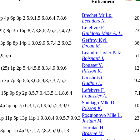
Entraineur
Brechet Mr Lp.
2
p
4
p
6
p
3
p
2,5,9,1,5,6,8,6,4,7,8,6
20
Leenders N.
Lefebvre F.
25)
8
p
3
p
16p
8,7,3,8,6,2,6,2,7,4,7,9
23
Guildoux Mme A. L.
Geffroy Kyl.
p
3
p
6
p
8
p
14p
1,3,0,9,9,5,7,4,2,6,0,3
36
Drean M.
Leandro Javier Paiz
,9,5,6
51
Boisnard J.
Rousset Y.
p
(25)
1
p
2
p
5,4,4,5,8,8,3,4,9,8,9,6
12
Plisson K.
Grosbois C.
2
p
3
p
7
p
3
p
6,6,3,6,6,9,8,7,3,7,5,2
9.
Gadbin L.
Lefebvre F.
15p
9
p
9
p
2
p
8,5,7,0,4,3,5,1,1,8,6,4
7.
Fouassier A.
Santiago Mlle D.
4
p
5
p
5
p
7
p
6,3,1,7,1,9,6,5,5,3,9,9
10
Plisson K.
Poggionovo Mlle L.
1
p
11p
5
p
13p
11p
1,9,8,0,4,9,9,5,7,9,9,3
23
Justum M.
Journiac H.
8
p
5
p
1
p
4
p
9,7,1,7,2,8,2,5,9,6,1,3
7.
Brasme M.