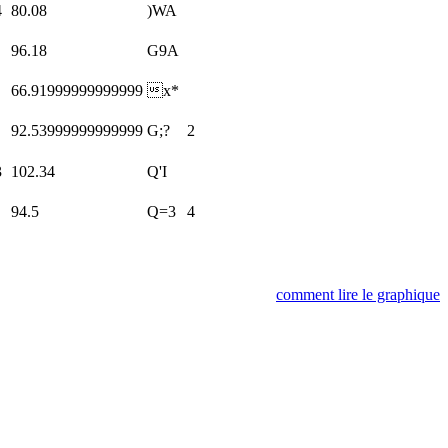
4
80.08
)WA
96.18
G9A
66.91999999999999
x*
92.53999999999999
G;?
2
3
102.34
Q'I
94.5
Q=3
4
comment lire le graphique