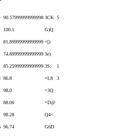
90.57999999999998
3CK
5
100.1
G)Q
81.89999999999999
=[)
74.89999999999999
3e)
85.25999999999999
3S;
1
4
86.8
=L8
3
1
98.0
=3Q
88.06
=D@
98.28
Q4<
6
96.74
G6D