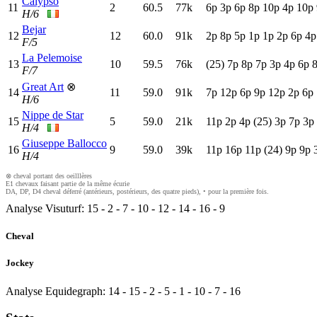
Calypso
11
2
60.5
77k
6
p
3
p
6
p
8
p
10p
4
p
10p
H/6
Bejar
12
12
60.0
91k
2
p
8
p
5
p
1
p
1
p
2
p
6
p
4
F/5
La Pelemoise
13
10
59.5
76k
(25)
7
p
8
p
7
p
3
p
4
p
6
p
F/7
Great Art
⊗
14
11
59.0
91k
7
p
12p
6
p
9
p
12p
2
p
6
p
H/6
Nippe de Star
15
5
59.0
21k
11p
2
p
4
p
(25)
3
p
7
p
3
p
H/4
Giuseppe Ballocco
16
9
59.0
39k
11p
16p
11p
(24)
9
p
9
p
H/4
⊗ cheval portant des oeilllères
E1 chevaux faisant partie de la même écurie
DA, DP, D4 cheval déferré (antérieurs, postérieurs, des quatre pieds), • pour la première fois.
Analyse Visuturf:
15
-
2
-
7
-
10
-
12
-
14
-
16
-
9
Cheval
Jockey
Analyse Equidegraph:
14
-
15
-
2
-
5
-
1
-
10
-
7
-
16