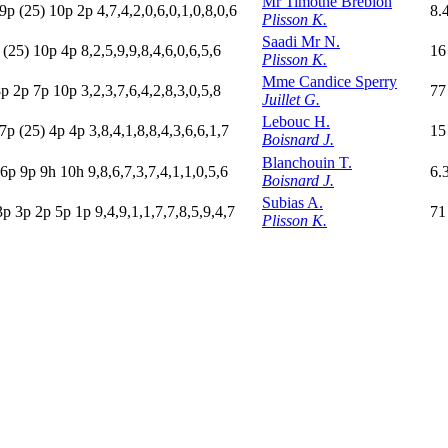
Mr Timothe Brebion
9
p
(25)
10p
2
p
4,7,4,2,0,6,0,1,0,8,0,6
8.
Plisson K.
Saadi Mr N.
p
(25)
10p
4
p
8,2,5,9,9,8,4,6,0,6,5,6
16
Plisson K.
Mme Candice Sperry
8
p
2
p
7
p
10p
3,2,3,7,6,4,2,8,3,0,5,8
77
Juillet G.
Lebouc H.
7
p
(25)
4
p
4
p
3,8,4,1,8,8,4,3,6,6,1,7
15
Boisnard J.
Blanchouin T.
6
p
9
p
9
h
10h
9,8,6,7,3,7,4,1,1,0,5,6
6.
Boisnard J.
Subias A.
3
p
3
p
2
p
5
p
1
p
9,4,9,1,1,7,7,8,5,9,4,7
71
Plisson K.