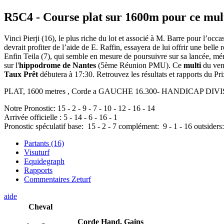
R5C4
- Course plat sur 1600m pour ce mul
Vinci Pierji (16), le plus riche du lot et associé à M. Barre pour l’occ
devrait profiter de l’aide de E. Raffin, essayera de lui offrir une bel
Enfin Teila (7), qui semble en mesure de poursuivre sur sa lancée, mér
sur l'
hippodrome de Nantes
(5ème Réunion PMU). Ce
multi
du vend
Taux Prêt
débutera à 17:30. Retrouvez les résultats et rapports du Pri
PLAT, 1600 metres , Corde a GAUCHE 16.300- HANDICAP DIVISE Pou
Notre Pronostic:
15
-
2
-
9
-
7
-
10
-
12
-
16
-
14
Arrivée officielle :
5
-
14
-
6
-
16
-
1
Pronostic spéculatif
base:
15
-
2
-
7
complément:
9
-
1
-
16
outsiders
Partants (16)
Visuturf
Equidegraph
Rapports
Commentaires Zeturf
aide
Cheval
Corde
Hand.
Gains