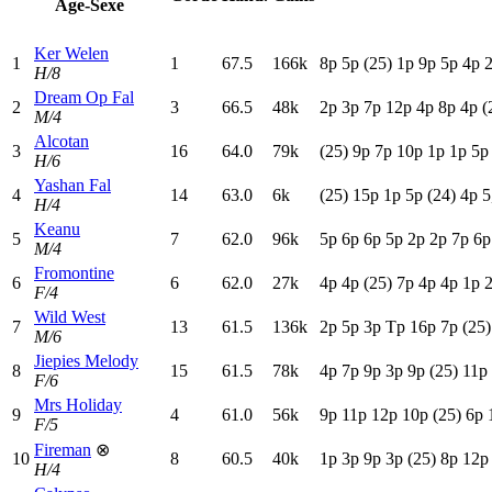
Age-Sexe
Ker Welen
1
1
67.5
166k
8
p
5
p
(25)
1
p
9
p
5
p
4
p
H/8
Dream Op Fal
2
3
66.5
48k
2
p
3
p
7
p
12p
4
p
8
p
4
p
(
M/4
Alcotan
3
16
64.0
79k
(25)
9
p
7
p
10p
1
p
1
p
5
H/6
Yashan Fal
4
14
63.0
6k
(25)
15p
1
p
5
p
(24)
4
p
5
H/4
Keanu
5
7
62.0
96k
5
p
6
p
6
p
5
p
2
p
2
p
7
p
6
M/4
Fromontine
6
6
62.0
27k
4
p
4
p
(25)
7
p
4
p
4
p
1
p
F/4
Wild West
7
13
61.5
136k
2
p
5
p
3
p
T
p
16p
7
p
(25)
M/6
Jiepies Melody
8
15
61.5
78k
4
p
7
p
9
p
3
p
9
p
(25)
11p
F/6
Mrs Holiday
9
4
61.0
56k
9
p
11p
12p
10p
(25)
6
p
F/5
Fireman
⊗
10
8
60.5
40k
1
p
3
p
9
p
3
p
(25)
8
p
12p
H/4