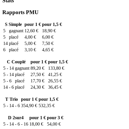
Stats
Rapports PMU
S
Simple
pour 1 €
pour 1,5 €
5
gagnant
12,60 €
18,90 €
5
placé
4,00 €
6,00 €
14
placé
5,00 €
7,50 €
6
placé
3,10 €
4,65 €
C
Couplé
pour 1 €
pour 1,5 €
5 - 14
gagnant
89,20 €
133,80 €
5 - 14
placé
27,50 €
41,25 €
5 - 6
placé
17,70 €
26,55 €
14 - 6
placé
24,30 €
36,45 €
T
Trio
pour 1 €
pour 1,5 €
5 - 14 - 6
354,90 €
532,35 €
D
2sur4
pour 1 €
pour 3 €
5 - 14 - 6 - 16
18,00 €
54,00 €