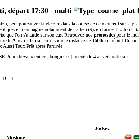
ti, départ
17:30
-
multi
asion, peut poursuivre la victoire dans la course de ce mercredi sur la pi
le réplique, en compagnie notamment de Tallien (9), en forme. Horton (1),
ite que l'on s'attarde sur son cas. Retrouvez nos
pronostics
pour le mul
redi 29 mai 2026 se court sur une distance de 1600m et réunit 16 par
x Aussi Taux Prêt après l'arrivée.
r chevaux entiers, hongres et juments de 4 ans et au-dessus
:
10
-
11
Jockey
Musique