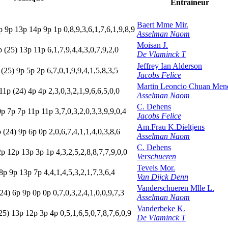
Entraineur
Baert Mme Mir.
p
9
p
13p
14p
9
p
1
p
0,8,9,3,6,1,7,6,1,9,8,9
Asselman Naom
Moisan J.
p
(25)
13p
11p
6,1,7,9,4,4,3,0,7,9,2,0
De Vlaminck T
Jeffrey Ian Alderson
p
(25)
9
p
5
p
2
p
6,7,0,1,9,9,4,1,5,8,3,5
Jacobs Felice
Martin Leoncio Chuan Men
11p
(24)
4
p
4
p
2,3,0,3,2,1,9,6,6,5,0,0
Asselman Naom
C. Dehens
0
p
7
p
7
p
11p
11p
3,7,0,3,2,0,3,3,9,9,0,4
Jacobs Felice
Am.Frau K.Dieltjens
p
(24)
9
p
6
p
0
p
2,0,6,7,4,1,1,4,0,3,8,6
Asselman Naom
C. Dehens
2p
12p
13p
3
p
1
p
4,3,2,5,2,8,8,7,7,9,0,0
Verschueren
Tevels Mor.
8
p
9
p
13p
7
p
4,4,1,4,5,3,2,1,7,3,6,4
Van Dijck Denn
Vanderschueren Mlle L.
(24)
6
p
9
p
0
p
0
p
0,7,0,3,2,4,1,0,0,9,7,3
Asselman Naom
Vanderbeke K.
25)
13p
12p
3
p
4
p
0,5,1,6,5,0,7,8,7,6,0,9
De Vlaminck T