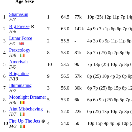
Age-Sexe
Shamasun
1
1
64.5
77k
10p
(25)
12p
11p
7
p
14
F/7
Big Freeze
⊗
2
7
63.0
142k
4
p
9
p
3
p
1
p
6
p
6
p
7
p
0
H/6
Lunar Force
3
2
55.5
-
4
p
3
p
0
p
9
p
11p
11p
6
F/4
Praxeology
4
8
58.0
81k
8
p
7
p
(25)
0
p
7
p
8
p
9
p
H/9
Ameriyah
5
10
53.5
9k
7
p
13p
(25)
10p
7
p
8
p
F/6
Brigantine
6
9
56.5
57k
8
p
(25)
10p
4
p
3
p
6
p
9
F/10
Illuminating
7
3
56.0
30k
6
p
7
p
(25)
8
p
15p
8
p
1
H/7
Moonlight Dreamer
8
5
53.0
6k
6
p
6
p
9
p
(25)
6
p
5
p
7
p
H/6
Aint Misbehaving
9
6
52.0
22k
0
p
(25)
13p
10p
7
p
8
p
H/7
Fire Up The Jets
⊗
10
4
54.0
5k
10p
15p
9
p
4
p
5
p
10p
(
M/3