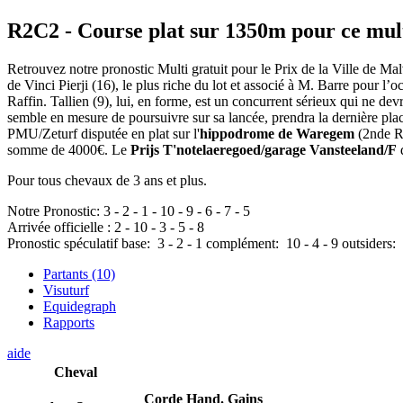
R2C2
- Course plat sur 1350m pour ce mul
Retrouvez notre pronostic Multi gratuit pour le Prix de la Ville de M
de Vinci Pierji (16), le plus riche du lot et associé à M. Barre pour l’
Raffin. Tallien (9), lui, en forme, est un concurrent sérieux qui ne devr
semble en mesure de poursuivre sur sa lancée, prendra la dernière pl
PMU/Zeturf disputée en plat sur l'
hippodrome de Waregem
(2nde 
somme de 4000€. Le
Prijs T'notelaeregoed/garage Vansteeland/F
d
Pour tous chevaux de 3 ans et plus.
Notre Pronostic:
3
-
2
-
1
-
10
-
9
-
6
-
7
-
5
Arrivée officielle :
2
-
10
-
3
-
5
-
8
Pronostic spéculatif
base:
3
-
2
-
1
complément:
10
-
4
-
9
outsiders:
Partants (10)
Visuturf
Equidegraph
Rapports
aide
Cheval
Corde
Hand.
Gains