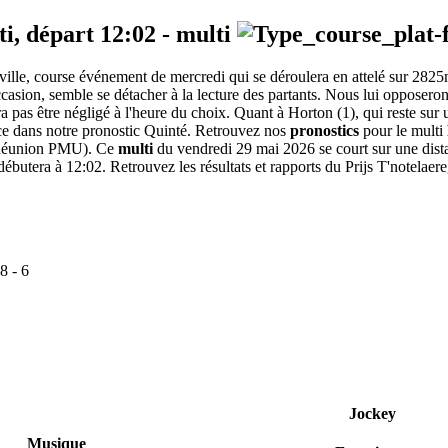
ti, départ
12:02
-
multi
alville, course événement de mercredi qui se déroulera en attelé sur 28
occasion, semble se détacher à la lecture des partants. Nous lui opposero
a pas être négligé à l'heure du choix. Quant à Horton (1), qui reste sur un
ace dans notre pronostic Quinté. Retrouvez nos
pronostics
pour le multi
Réunion PMU). Ce
multi
du vendredi 29 mai 2026 se court sur une dista
ébutera à 12:02. Retrouvez les résultats et rapports du Prijs T'notelaer
8
-
6
Jockey
Musique