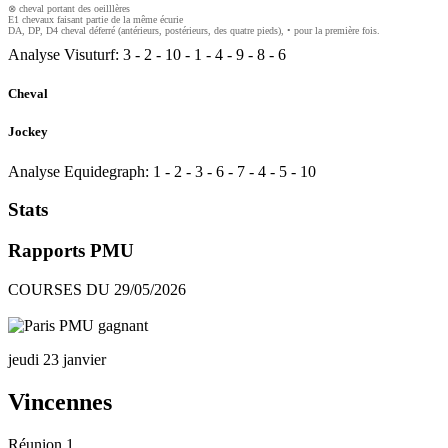
⊗ cheval portant des oeilllères
E1 chevaux faisant partie de la même écurie
DA, DP, D4 cheval déferré (antérieurs, postérieurs, des quatre pieds), • pour la première fois.
Analyse Visuturf:
3
-
2
-
10
-
1
-
4
-
9
-
8
-
6
Cheval
Jockey
Analyse Equidegraph:
1
-
2
-
3
-
6
-
7
-
4
-
5
-
10
Stats
Rapports PMU
COURSES DU 29/05/2026
jeudi 23 janvier
Vincennes
Réunion 1