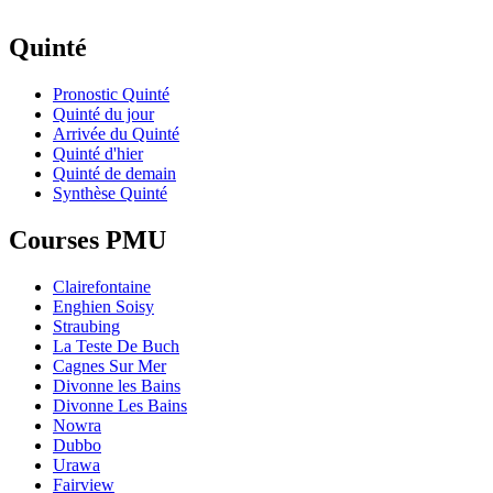
Quinté
Pronostic Quinté
Quinté du jour
Arrivée du Quinté
Quinté d'hier
Quinté de demain
Synthèse Quinté
Courses PMU
Clairefontaine
Enghien Soisy
Straubing
La Teste De Buch
Cagnes Sur Mer
Divonne les Bains
Divonne Les Bains
Nowra
Dubbo
Urawa
Fairview