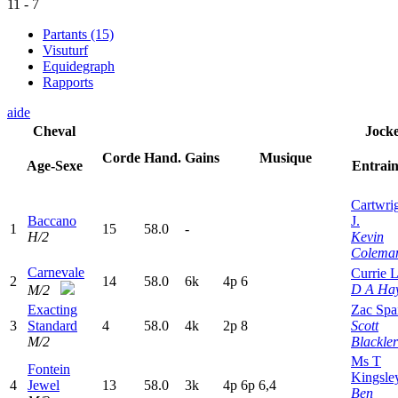
11
-
7
Partants (15)
Visuturf
Equidegraph
Rapports
aide
Cheval
Jock
Corde
Hand.
Gains
Musique
Age-Sexe
Entrai
Cartwri
Baccano
J.
1
15
58.0
-
H/2
Kevin
Colema
Carnevale
Currie L
2
14
58.0
6k
4
p
6
D A Ha
M/2
Exacting
Zac Spa
3
Standard
4
58.0
4k
2
p
8
Scott
M/2
Blackler
Ms T
Fontein
Kingsle
4
Jewel
13
58.0
3k
4
p
6
p
6,4
Ben