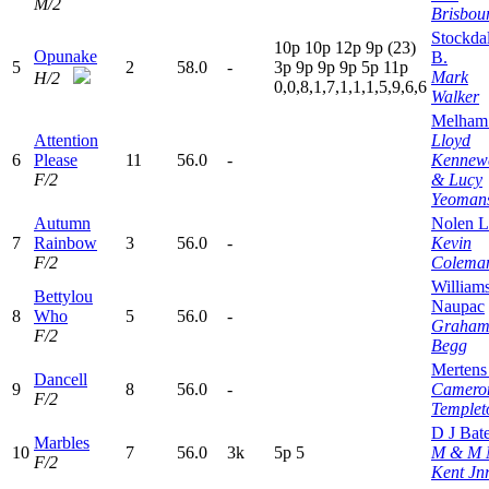
M/2
Brisbou
Stockda
10p
10p
12p
9
p
(23)
Opunake
B.
5
2
58.0
-
3
p
9
p
9
p
9
p
5
p
11p
Mark
H/2
0,0,8,1,7,1,1,1,5,9,6,6
Walker
Melham
Attention
Lloyd
6
Please
11
56.0
-
Kennewe
F/2
& Lucy
Yeoman
Autumn
Nolen L
7
Rainbow
3
56.0
-
Kevin
F/2
Colema
William
Bettylou
Naupac
8
Who
5
56.0
-
Graham
F/2
Begg
Mertens 
Dancell
9
8
56.0
-
Camero
F/2
Templet
D J Bat
Marbles
10
7
56.0
3k
5
p
5
M & M
F/2
Kent Jn