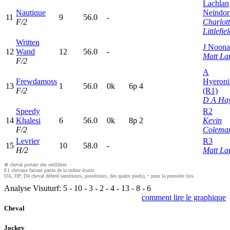
Lachlan
Nautique
Neindor
11
9
56.0
-
F/2
Charlot
Littlefie
Written
J Noon
12
Wand
12
56.0
-
Matt La
F/2
A
Frewdamoss
Hyeron
13
1
56.0
0k
6
p
4
F/2
(R1)
D A Ha
Speedy
R2
14
Khalesi
6
56.0
0k
8
p
2
Kevin
F/2
Colema
Levrier
R3
15
10
58.0
-
H/2
Matt La
⊗ cheval portant des oeilllères
E1 chevaux faisant partie de la même écurie
DA, DP, D4 cheval déferré (antérieurs, postérieurs, des quatre pieds), • pour la première fois.
Analyse Visuturf:
5
-
10
-
3
-
2
-
4
-
13
-
8
-
6
comment lire le graphique
Cheval
Jockey