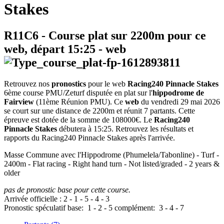
Stakes
R11C6
- Course plat sur 2200m pour ce
web, départ
15:25
-
web
Retrouvez nos
pronostics
pour le web
Racing240 Pinnacle Stakes
6ème course PMU/Zeturf disputée en plat sur l'
hippodrome de
Fairview
(11ème Réunion PMU). Ce
web
du vendredi 29 mai 2026
se court sur une distance de 2200m et réunit 7 partants. Cette
épreuve est dotée de la somme de 108000€. Le
Racing240
Pinnacle Stakes
débutera à 15:25. Retrouvez les résultats et
rapports du Racing240 Pinnacle Stakes après l'arrivée.
Masse Commune avec l'Hippodrome (Phumelela/Tabonline) - Turf -
2400m - Flat racing - Right hand turn - Not listed/graded - 2 years &
older
pas de pronostic base pour cette course.
Arrivée officielle :
2
-
1
-
5
-
4
-
3
Pronostic spéculatif
base:
1
-
2
-
5
complément:
3
-
4
-
7