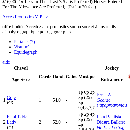
$16,000 Or Less In Their Last 3 Starts Preferred)(Horses Entered
For The Allowance Are Preferred). (Rail at 30 feet).
Accès Pronostics VIP+ >
offre limitée
Accédez aux pronostics sur mesure et à nos outils
d'analyse graphique pour gagner plus.
Partants (7)
Visuturf
Equidegraph
aide
Cheval
Jockey
Corde
Hand.
Gains
Musique
Age-Sexe
Entraineur
1
p
6
p
2
p
Fresu A.
Goje
3
p
(25)
1
1
54.0
-
George
F/3
3
p
Papaprodromou
9,4,8,7,7
7
p
2
p
4
p
Final Table
Juan Bautista
8
p
(25)
2
Lady
2
52.0
-
Diestra Ballarre
4
p
F/3
Val Brinkerhoff
3,8,6,2,6