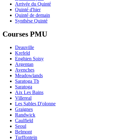
Arrivée du Quinté
Quinté d'hier
Quinté de demain
Synthèse Quinté
Courses PMU
Deauville
Krefeld
Enghien Soisy
Argentan
Avenches
Meadowlands
Saratoga Tb
Saratoga
Aix Les Bains
Villereal
Les Sables D'olonne
Graignes
Randwick
Caulfield
Seoul
Belmont
Turffontein