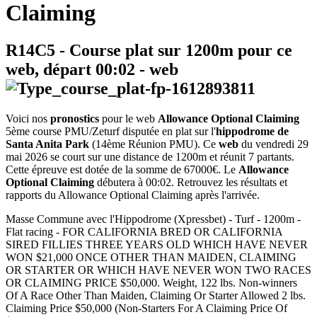
Claiming
R14C5
- Course plat sur 1200m pour ce
web, départ
00:02
-
web
Voici nos
pronostics
pour le web
Allowance Optional Claiming
5ème course PMU/Zeturf disputée en plat sur l'
hippodrome de
Santa Anita Park
(14ème Réunion PMU). Ce
web
du vendredi 29
mai 2026 se court sur une distance de 1200m et réunit 7 partants.
Cette épreuve est dotée de la somme de 67000€. Le
Allowance
Optional Claiming
débutera à 00:02. Retrouvez les résultats et
rapports du Allowance Optional Claiming après l'arrivée.
Masse Commune avec l'Hippodrome (Xpressbet) - Turf - 1200m -
Flat racing - FOR CALIFORNIA BRED OR CALIFORNIA
SIRED FILLIES THREE YEARS OLD WHICH HAVE NEVER
WON $21,000 ONCE OTHER THAN MAIDEN, CLAIMING
OR STARTER OR WHICH HAVE NEVER WON TWO RACES
OR CLAIMING PRICE $50,000. Weight, 122 lbs. Non-winners
Of A Race Other Than Maiden, Claiming Or Starter Allowed 2 lbs.
Claiming Price $50,000 (Non-Starters For A Claiming Price Of