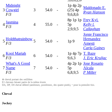
Midnight
1
p
4
p
2
p
Maldonado E.
3
Cowgirl
3
54.0
-
(25)
4
p
Ryan Hanson
F/3
9,6,8,6
8
p
1
p
1
p
Frey Kyl.
Jasmina
4
4
55.0
-
5
p
Kelly l.
F/3
2,9,9,5
Callaghan
Jorge Francisco
Holdthatrainbow
Hernandez
5
5
54.0
-
1
p
9
F/3
Amesti
Carla Gaines
Kool Mariah
1
p
4
p
7
p
T. Baze
6
6
54.0
-
F/3
9,6,3
J. Eric Kruljac
What's A Good
4
p
2
p
1
p
Jose Rosario
7
Name
7
54.0
-
5
p
Alcala
F/3
6,8,9,5
P Miller
⊗ cheval portant des oeilllères
E1 chevaux faisant partie de la même écurie
DA, DP, D4 cheval déferré (antérieurs, postérieurs, des quatre pieds), • pour la première fois.
Cheval
Jockey