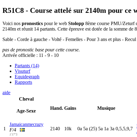
R51C8
- Course attelé sur 2140m pour ce 
Voici nos
pronostics
pour le web
Stolopp
8ème course PMU/Zeturf disp
2140m et réunit 14 partants. Cette épreuve est dotée de la somme de
Sable - Corde à gauche - Volté - Femelles - Pour 3 ans et plus - Recu
pas de pronostic base pour cette course.
Arrivée officielle :
11
-
9
-
10
Partants (14)
Visuturf
Equidegraph
Rapports
aide
Cheval
Hand.
Gains
Musique
Age-Sexe
Jamaicanmecrazy
1
2140
10k
0
a
5
a
(25)
5
a
1
a
3
a
0,5,5,9,7
F/4
1'17"5