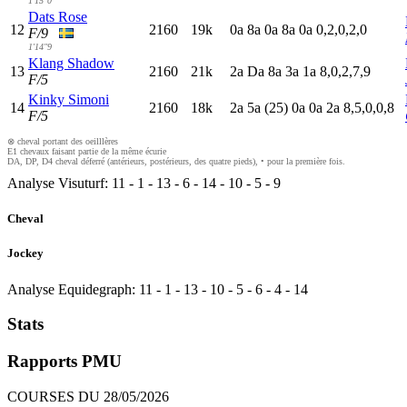
1'15"0
Dats Rose
12
2160
19k
0
a
8
a
0
a
8
a
0
a
0,2,0,2,0
F/9
1'14"9
Klang Shadow
13
2160
21k
2
a
D
a
8
a
3
a
1
a
8,0,2,7,9
F/5
Kinky Simoni
14
2160
18k
2
a
5
a
(25)
0
a
0
a
2
a
8,5,0,0,8
F/5
⊗ cheval portant des oeilllères
E1 chevaux faisant partie de la même écurie
DA, DP, D4 cheval déferré (antérieurs, postérieurs, des quatre pieds), • pour la première fois.
Analyse Visuturf:
11
-
1
-
13
-
6
-
14
-
10
-
5
-
9
Cheval
Jockey
Analyse Equidegraph:
11
-
1
-
13
-
10
-
5
-
6
-
4
-
14
Stats
Rapports PMU
COURSES DU 28/05/2026