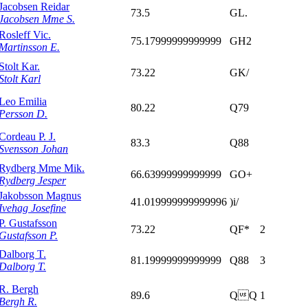
Jacobsen Reidar
73.5
GL.
Jacobsen Mme S.
Rosleff Vic.
75.17999999999999
GH2
Martinsson E.
Stolt Kar.
73.22
GK/
Stolt Karl
Leo Emilia
80.22
Q79
Persson D.
Cordeau P. J.
83.3
Q88
Svensson Johan
Rydberg Mme Mik.
66.63999999999999
GO+
Rydberg Jesper
Jakobsson Magnus
41.019999999999996
)i/
Ivehag Josefine
P. Gustafsson
73.22
QF*
2
Gustafsson P.
Dalborg T.
81.19999999999999
Q88
3
Dalborg T.
R. Bergh
89.6
QQ
1
Bergh R.