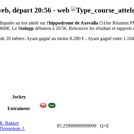
web, départ
20:56
-
web
utée au trot attelé sur l'
hippodrome de Axevalla
(51ère Réunion 
 8860€. Le
Stolopp
débutera à 20:56. Retrouvez les résultats et rapports 
l de 20 mètres: Ayant gagné au moins 8.280 € - Ayant gagné entre 1.104
Jockey
Entraineur
R. Bakker
85.25999999999999
Q+E
Denneman J.