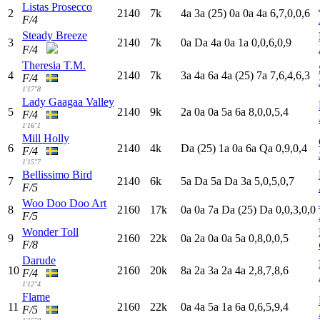
Listas Prosecco
2
2140
7k
4
a
3
a
(25)
0
a
0
a
4
a
6,7,0,0,6
F/4
Steady Breeze
3
2140
7k
0
a
D
a
4
a
0
a
1
a
0,0,6,0,9
F/4
Theresia T.M.
4
2140
7k
3
a
4
a
6
a
4
a
(25)
7
a
7,6,4,6,3
F/4
1'17"8
Lady Gaagaa Valley
5
2140
9k
2
a
0
a
0
a
5
a
6
a
8,0,0,5,4
F/4
1'16"1
Mill Holly
6
2140
4k
D
a
(25)
1
a
0
a
6
a
Q
a
0,9,0,4
F/4
1'15"7
Bellissimo Bird
7
2140
6k
5
a
D
a
5
a
D
a
3
a
5,0,5,0,7
F/5
Woo Doo Doo Art
8
2160
17k
0
a
0
a
7
a
D
a
(25)
D
a
0,0,3,0,0
F/5
Wonder Toll
9
2160
22k
0
a
2
a
0
a
0
a
5
a
0,8,0,0,5
F/8
Darude
10
2160
20k
8
a
2
a
3
a
2
a
4
a
2,8,7,8,6
F/4
1'12"4
Flame
11
2160
22k
0
a
4
a
5
a
1
a
6
a
0,6,5,9,4
F/5