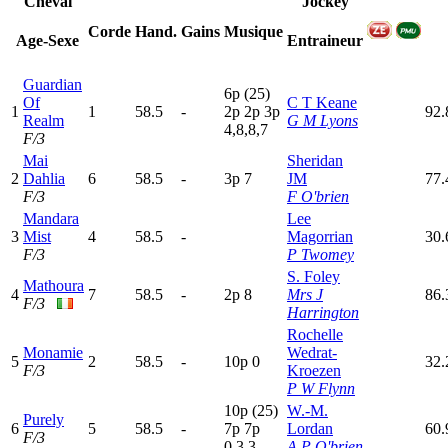
Cheval
Jockey
Corde
Hand.
Gains
Musique
Age-Sexe
Entraineur
Guardian
6
p
(25)
Of
C T Keane
1
1
58.5
-
2
p
2
p
3
p
92.
Realm
G M Lyons
4,8,8,7
F/3
Mai
Sheridan
2
Dahlia
6
58.5
-
3
p
7
JM
77
F/3
F O'brien
Mandara
Lee
3
Mist
4
58.5
-
Magorrian
30.
F/3
P Twomey
S. Foley
Mathoura
4
7
58.5
-
2
p
8
Mrs J
86.
F/3
Harrington
Rochelle
Monamie
Wedrat-
5
2
58.5
-
10p
0
32.
F/3
Kroezen
P W Flynn
10p
(25)
W.-M.
Purely
6
5
58.5
-
7
p
7
p
Lordan
60.
F/3
0,3,3
A P O'brien