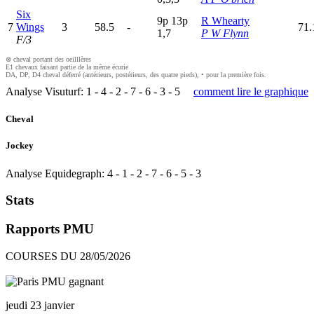
Six
9
p
13p
R Whearty
7
Wings
3
58.5
-
71.
1,7
P W Flynn
F/3
⊗ cheval portant des oeilllères
E1 chevaux faisant partie de la même écurie
DA, DP, D4 cheval déferré (antérieurs, postérieurs, des quatre pieds), • pour la première fois.
Analyse Visuturf:
1
-
4
-
2
-
7
-
6
-
3
-
5
comment lire le graphique
Cheval
Jockey
Analyse Equidegraph:
4
-
1
-
2
-
7
-
6
-
5
-
3
Stats
Rapports PMU
COURSES DU 28/05/2026
jeudi 23 janvier