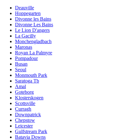
Deauville
Hoppegarten
Divonne les Bains
Divonne Les Bains
Le Lion D'angers
La Gacilly
Monchengladbach
Maronas
Royan La Palmyre
Pompadour
Busan
Seoul
Monmouth Park
Saratoga Tb
Amal
Goteborg
Klosterskogen
Scottsville
Curragh
Downpatrick
Chepstow
Leicester
Gulfstream Park
Batavia Downs