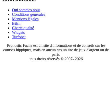
Qui sommes nous
Conditions générales
Mentions légales
Bilan
Charte qualité
Widgets
Turfobet
Pronostic Facile est un site d'informations et de conseils sur les
courses hippiques, mais en aucun cas un site de jeux d'argent ou de
paris.
tous droits réservés © 2007- 2026