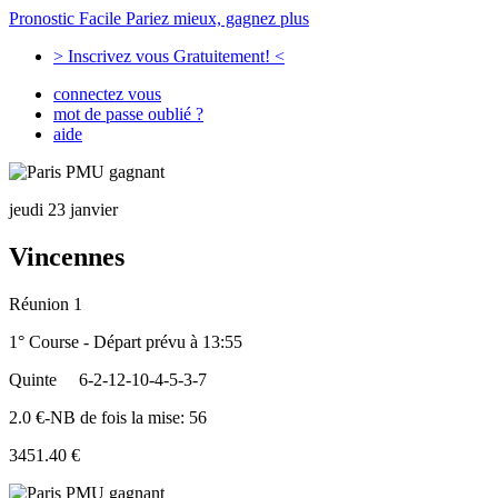
Pronostic Facile
Pariez mieux, gagnez plus
> Inscrivez vous Gratuitement! <
connectez vous
mot de passe oublié ?
aide
jeudi 23 janvier
Vincennes
Réunion 1
1° Course - Départ prévu à 13:55
Quinte
6-2-12-10-4-5-3-7
2.0 €-NB de fois la mise: 56
3451.40 €