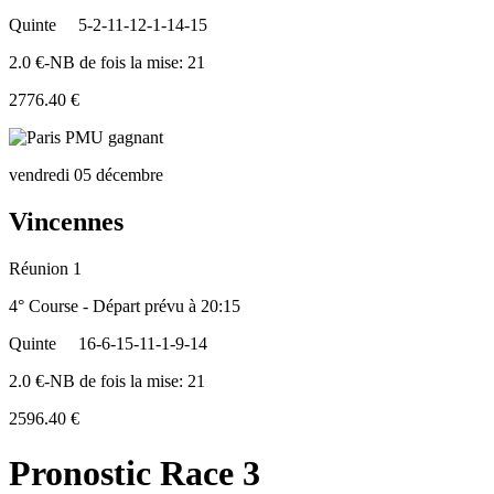
Quinte
5-2-11-12-1-14-15
2.0 €-NB de fois la mise: 21
2776.40 €
vendredi 05 décembre
Vincennes
Réunion 1
4° Course - Départ prévu à 20:15
Quinte
16-6-15-11-1-9-14
2.0 €-NB de fois la mise: 21
2596.40 €
Pronostic Race 3