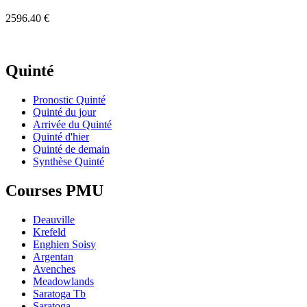
2596.40 €
Quinté
Pronostic Quinté
Quinté du jour
Arrivée du Quinté
Quinté d'hier
Quinté de demain
Synthèse Quinté
Courses PMU
Deauville
Krefeld
Enghien Soisy
Argentan
Avenches
Meadowlands
Saratoga Tb
Saratoga