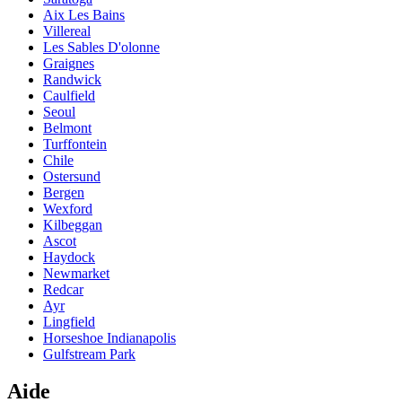
Aix Les Bains
Villereal
Les Sables D'olonne
Graignes
Randwick
Caulfield
Seoul
Belmont
Turffontein
Chile
Ostersund
Bergen
Wexford
Kilbeggan
Ascot
Haydock
Newmarket
Redcar
Ayr
Lingfield
Horseshoe Indianapolis
Gulfstream Park
Aide