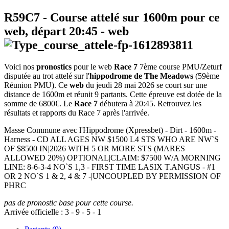
R59C7
- Course attelé sur 1600m pour ce
web, départ
20:45
-
web
Voici nos
pronostics
pour le web
Race 7
7ème course PMU/Zeturf
disputée au trot attelé sur l'
hippodrome de The Meadows
(59ème
Réunion PMU). Ce
web
du jeudi 28 mai 2026 se court sur une
distance de 1600m et réunit 9 partants. Cette épreuve est dotée de la
somme de 6800€. Le
Race 7
débutera à 20:45. Retrouvez les
résultats et rapports du Race 7 après l'arrivée.
Masse Commune avec l'Hippodrome (Xpressbet) - Dirt - 1600m -
Harness - CD ALL AGES NW $1500 L4 STS WHO ARE NW`S
OF $8500 IN|2026 WITH 5 OR MORE STS (MARES
ALLOWED 20%) OPTIONAL|CLAIM: $7500 W/A MORNING
LINE: 8-6-3-4 NO`S 1,3 - FIRST TIME LASIX T.ANGUS - #1
OR 2 NO`S 1 & 2, 4 & 7 -|UNCOUPLED BY PERMISSION OF
PHRC
pas de pronostic base pour cette course.
Arrivée officielle :
3
-
9
-
5
-
1