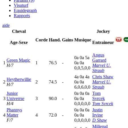
Partants (9)
Visuturf
Equidegraph
Rapports
aide
Cheval
Jockey
Corde
Hand.
Gains
Musique
Age-Sexe
Entraineur
Angus
0
a
0
a
5
a
Green Magic
Garrard
1
1
76.5
-
0
a
0
a
H/7
Marvel U.
0,0,5,0,0
Straub
4
a
0
a
4
a
Chris Shaw
Heytherwillie
2
2
74.5
-
0
a
0
a
Marvel U.
H/7
6,0,6,0,0
Straub
Junior
0
a
0
a
0
a
Tom
3
Univerrse
3
90.0
-
0
a
0
a
Svrcek
H/4
0,0,0,0,0
Tom Svrcek
Phannys
0
a
0
a
0
a
Justin
4
Matter
4
72.0
-
0
a
0
a
Irvine
F/7
0,0,0,0,0
D Shaw
Millerud