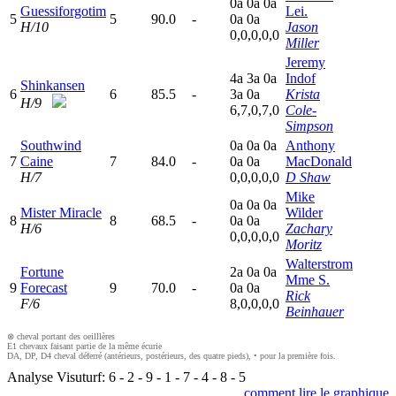
0
a
0
a
0
a
Guessiforgotim
Lei.
5
5
90.0
-
0
a
0
a
H/10
Jason
0,0,0,0,0
Miller
Jeremy
4
a
3
a
0
a
Indof
Shinkansen
6
6
85.5
-
3
a
0
a
Krista
H/9
6,7,0,7,0
Cole-
Simpson
Southwind
0
a
0
a
0
a
Anthony
7
Caine
7
84.0
-
0
a
0
a
MacDonald
H/7
0,0,0,0,0
D Shaw
Mike
0
a
0
a
0
a
Mister Miracle
Wilder
8
8
68.5
-
0
a
0
a
H/6
Zachary
0,0,0,0,0
Moritz
Walterstrom
Fortune
2
a
0
a
0
a
Mme S.
9
Forecast
9
70.0
-
0
a
0
a
Rick
F/6
8,0,0,0,0
Beinhauer
⊗ cheval portant des oeilllères
E1 chevaux faisant partie de la même écurie
DA, DP, D4 cheval déferré (antérieurs, postérieurs, des quatre pieds), • pour la première fois.
Analyse Visuturf:
6
-
2
-
9
-
1
-
7
-
4
-
8
-
5
comment lire le graphique