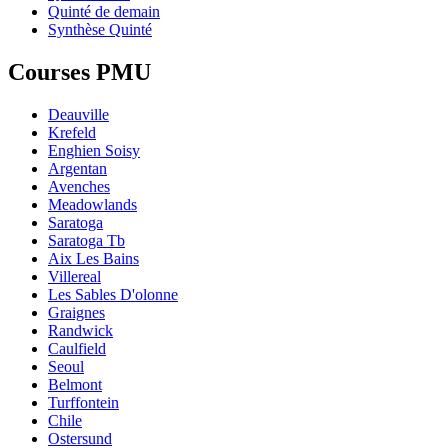
Quinté de demain
Synthèse Quinté
Courses PMU
Deauville
Krefeld
Enghien Soisy
Argentan
Avenches
Meadowlands
Saratoga
Saratoga Tb
Aix Les Bains
Villereal
Les Sables D'olonne
Graignes
Randwick
Caulfield
Seoul
Belmont
Turffontein
Chile
Ostersund