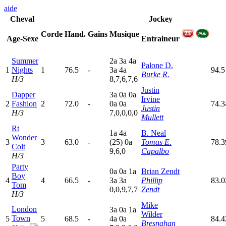
aide
Cheval
Jockey
Corde
Hand.
Gains
Musique
Age-Sexe
Entraineur
Summer
2
a
3
a
4
a
Palone D.
1
Nights
1
76.5
-
3
a
4
a
94.5
Burke R.
H/3
8,7,6,7,6
Justin
Dapper
3
a
0
a
0
a
Irvine
2
Fashion
2
72.0
-
0
a
0
a
74.3
Justin
H/3
7,0,0,0,0
Mullett
Rt
1
a
4
a
B. Neal
Wonder
3
3
63.0
-
(25)
0
a
Tomas E.
78.
Colt
9,6,0
Capalbo
H/3
Party
0
a
0
a
1
a
Brian Zendt
Boy
4
4
66.5
-
3
a
3
a
Phillip
83.0
Tom
0,0,9,7,7
Zendt
H/3
Mike
London
3
a
0
a
1
a
Wilder
Town
5
5
68.5
-
4
a
0
a
84.4
Bresnahan