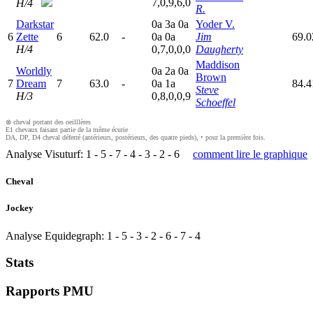
7,0,9,6,0
H/4
R.
Darkstar
0
a
3
a
0
a
Yoder V.
6
Zette
6
62.0
-
0
a
0
a
Jim
69.0
H/4
0,7,0,0,0
Daugherty
Maddison
Worldly
0
a
2
a
0
a
Brown
7
Dream
7
63.0
-
0
a
1
a
84.
Steve
H/3
0,8,0,0,9
Schoeffel
⊗ cheval portant des oeilllères
E1 chevaux faisant partie de la même écurie
DA, DP, D4 cheval déferré (antérieurs, postérieurs, des quatre pieds), • pour la première fois.
Analyse Visuturf:
1
-
5
-
7
-
4
-
3
-
2
-
6
comment lire le graphique
Cheval
Jockey
Analyse Equidegraph:
1
-
5
-
3
-
2
-
6
-
7
-
4
Stats
Rapports PMU