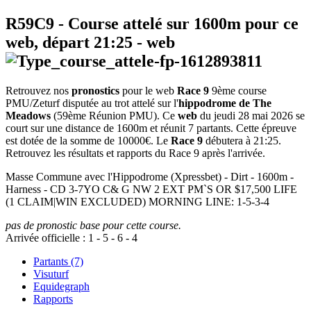
R59C9
- Course attelé sur 1600m pour ce
web, départ
21:25
-
web
Retrouvez nos
pronostics
pour le web
Race 9
9ème course
PMU/Zeturf disputée au trot attelé sur l'
hippodrome de The
Meadows
(59ème Réunion PMU). Ce
web
du jeudi 28 mai 2026 se
court sur une distance de 1600m et réunit 7 partants. Cette épreuve
est dotée de la somme de 10000€. Le
Race 9
débutera à 21:25.
Retrouvez les résultats et rapports du Race 9 après l'arrivée.
Masse Commune avec l'Hippodrome (Xpressbet) - Dirt - 1600m -
Harness - CD 3-7YO C& G NW 2 EXT PM`S OR $17,500 LIFE
(1 CLAIM|WIN EXCLUDED) MORNING LINE: 1-5-3-4
pas de pronostic base pour cette course.
Arrivée officielle :
1
-
5
-
6
-
4
Partants (7)
Visuturf
Equidegraph
Rapports