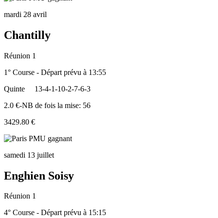
mardi 28 avril
Chantilly
Réunion 1
1° Course - Départ prévu à 13:55
Quinte
13-4-1-10-2-7-6-3
2.0 €-NB de fois la mise: 56
3429.80 €
samedi 13 juillet
Enghien Soisy
Réunion 1
4° Course - Départ prévu à 15:15