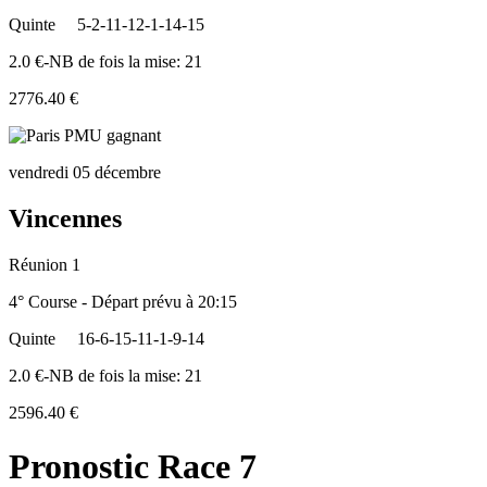
Quinte
5-2-11-12-1-14-15
2.0 €-NB de fois la mise: 21
2776.40 €
vendredi 05 décembre
Vincennes
Réunion 1
4° Course - Départ prévu à 20:15
Quinte
16-6-15-11-1-9-14
2.0 €-NB de fois la mise: 21
2596.40 €
Pronostic Race 7